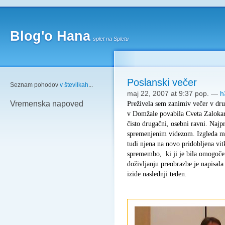
Blog'o Hana
splet na Spletu
Poslanski večer
Seznam pohodov
v številkah
...
maj 22, 2007 at 9:37 pop.
—
h
Preživela sem zanimiv večer v dru
Vremenska napoved
v Domžale povabila Cveta Zalokar
čisto drugačni, osebni ravni. Najp
spremenjenim videzom. Izgleda 
tudi njena na novo pridobljena vit
spremembo,
ki ji je bila omogoč
doživljanju preobrazbe je napisal
izide naslednji teden.