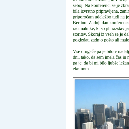
seboj. Na konferenci se je zbr
bila izvrstno pripravljena, z
priporočam udeležbo tudi na j
Berlinu. Zadnji dan konference 
računalnike, ki so jih razstavlj
storitev. Skoraj iz vseh se je da
pogledati zadnjo pošto ali mal
Vse drugače pa je bilo v nadalj
dni, tako, da sem imela čas in
pa je, da bi mi bilo ljubše leža
ekranom.