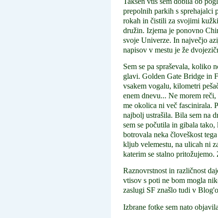
Takšen vtis sem dobila ob pogl
prepolnih parkih s sprehajalci 
rokah in čistili za svojimi kuž
družin. Izjema je ponovno Chi
svoje Univerze. In največjo az
napisov v mestu je že dvojezič
Sem se pa spraševala, koliko n
glavi. Golden Gate Bridge in F
vsakem vogalu, kilometri pešače
enem dnevu... Ne morem reči, 
me okolica ni več fascinirala.
najbolj ustrašila. Bila sem na
sem se počutila in gibala tako
botrovala neka človeškost tega 
kljub velemestu, na ulicah ni z
katerim se stalno pritožujemo. Z
Raznovrstnost in različnost daj
vtisov s poti ne bom mogla niko
zaslugi SF znašlo tudi v Blog'
Izbrane fotke sem nato objavi