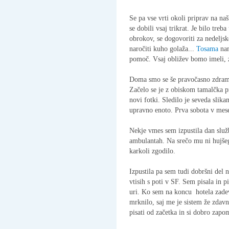
Se pa vse vrti okoli priprav na n
se dobili vsaj trikrat. Je bilo treb
obrokov, se dogovoriti za nedeljsk
naročiti kuho golaža...
Tosama
nam
pomoč. Vsaj obližev bomo imeli, z
Doma smo se še pravočasno zdramil
Začelo se je z obiskom tamalčka pri
novi fotki. Sledilo je seveda slika
upravno enoto. Prva sobota v mese
Nekje vmes sem izpustila dan služ
ambulantah. Na srečo mu ni hujšeg
karkoli zgodilo.
Izpustila pa sem tudi dobršni del 
vtisih s poti v SF. Sem pisala in p
uri. Ko sem na koncu hotela zadev
mrknilo, saj me je sistem že zdavn
pisati od začetka in si dobro zapo