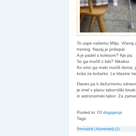
To uspe našemu Mitju. Včeraj z
trening. Nazaj je prišepal.
A je padel s kolesom? Kje pa.
So ga mučili z loki? Nikakor.
Ko smo ga malo mučili doma, je
koša za košarko. Le blazine tam
Danes pa k dežurnemu zdravnik
je imel v planu taborniški biva
in astronomski tabor. Za zamen
Posted in:
03 dogajanja
Tags:
Permalink
|
Komentarji (2)