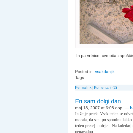
In pa vrtnice, cvetoča zapušč
Posted in:
vsakdanjik
Tags:
Permalink
|
Komentarji (2)
En sam dolgi dan
maj 18, 2007 at 6:08 dop.
—
h
In že je petek. Vsak teden se odvr
morala, da sem po spominu lahko k
teden precej umirjen. Na koledarju
nenavadno.