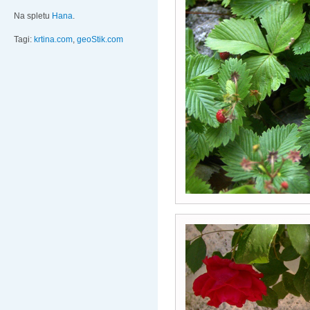
Na spletu
Hana
.
Tagi:
krtina.com
,
geoStik.com