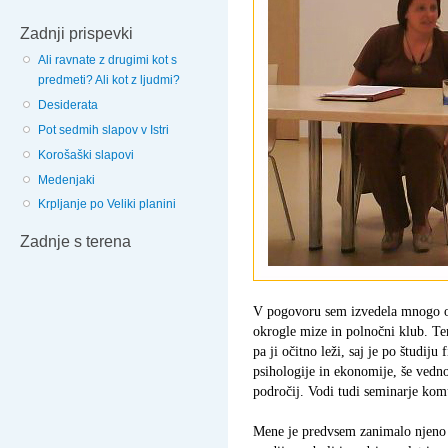
Zadnji prispevki
Ali ravnate z drugimi kot s
predmeti? Ali kot z ljudmi?
Desiderata
Pot sedmih slapov v Istri
Korošaški slapovi
Medenjaki
Krpljanje po Veliki planini
Zadnje s terena
V pogovoru sem izvedela mnogo o
okrogle mize in polnočni klub. Tem
pa ji očitno leži, saj je po študiju
psihologije in ekonomije, še vedno
področij. Vodi tudi seminarje kom
Mene je predvsem zanimalo njeno 