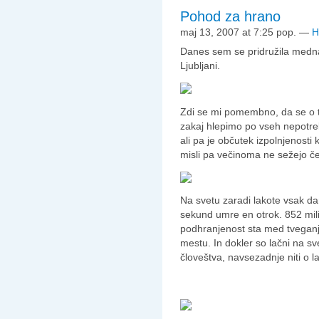
Pohod za hrano
maj 13, 2007 at 7:25 pop.
—
H
Danes sem se pridružila me
Ljubljani.
Zdi se mi pomembno, da se o 
zakaj hlepimo po vseh nepotreb
ali pa je občutek izpolnjenosti 
misli pa večinoma ne sežejo č
Na svetu zaradi lakote vsak da
sekund umre en otrok. 852 milij
podhranjenost sta med tveganji
mestu. In dokler so lačni na sv
človeštva, navsezadnje niti o la