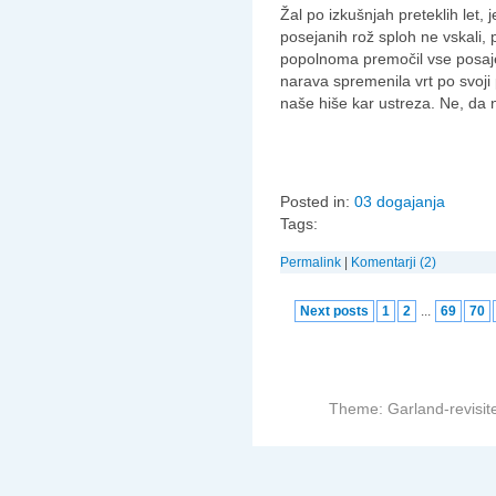
Žal po izkušnjah preteklih let, 
posejanih rož sploh ne vskali, 
popolnoma premočil vse posa
narava spremenila vrt po svoji
naše hiše kar ustreza. Ne, da n
Posted in:
03 dogajanja
Tags:
Permalink
|
Komentarji (2)
Next posts
1
2
...
69
70
Theme: Garland-revisit