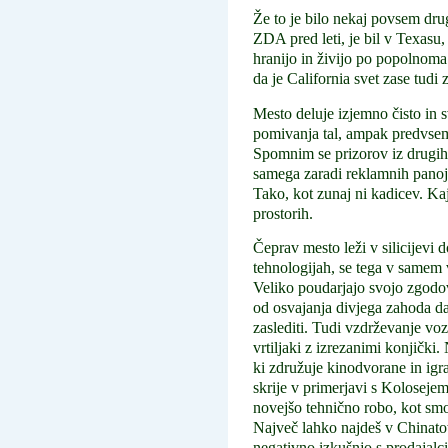
Že to je bilo nekaj povsem dru
ZDA pred leti, je bil v Texasu
hranijo in živijo po popolnoma
da je California svet zase tudi
Mesto deluje izjemno čisto in
pomivanja tal, ampak predvsem 
Spomnim se prizorov iz drugih m
samega zaradi reklamnih panoje
Tako, kot zunaj ni kadicev. Ka
prostorih.
Čeprav mesto leži v silicijevi 
tehnologijah, se tega v samem 
Veliko poudarjajo svojo zgodovi
od osvajanja divjega zahoda da
zaslediti. Tudi vzdrževanje voz
vrtiljaki z izrezanimi konjički
ki združuje kinodvorane in igra
skrije v primerjavi s Koloseje
novejšo tehnično robo, kot smo 
Največ lahko najdeš v Chinato
negativno izkušnjo s prodajalci