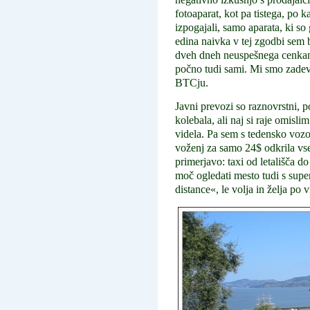
fotoaparat, kot pa tistega, po
izpogajali, samo aparata, ki so 
edina naivka v tej zgodbi sem b
dveh dneh neuspešnega cenkanja
počno tudi sami. Mi smo zadevo
BTCju.
Javni prevozi so raznovrstni, 
kolebala, ali naj si raje omisl
videla. Pa sem s tedensko voz
voženj za samo 24$ odkrila vse
primerjavo: taxi od letališča do
moč ogledati mesto tudi s supe
distance«, le volja in želja po