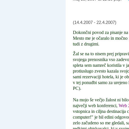
(14.4.2007 - 22.4.2007)
Dokončni povod za pisanje na s
Mesto me je očaralo in močno se
tudi z drugimi.
Žal se na to nisem prej priprav
svojega prenosnika vso zadevo 
spleta sem namreč koristila v j
protiuslugo zvesto kazala svo
sami rezervaciji hotela, ki je o
v tej ponudbi samo za urejeno 
PC).
Na mojo še večjo žalost ni bilo
največji web konferenci,
Web 
vstopnica in ciljna destinacija
computer!" je bil edini odgovor
zelo začudeno so me gledali, sa
redkimi obiskovalci, ki v svoj