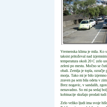
Vremenska klima je mila. Ko sem
taksist pritoževal nad izjemnim
temperatura okoli 20 C zelo ustr
zeleni po mestu. Močno se čuti
obali. Zemlja je topla, ozračje
morja. Tako mi je bilo izjemno
zraven pa sem bila odeta v zi
Brez nogavic, v sandalih, zgoraj
nenavadno. So mi pa sedaj bolj 
kobinacije skušajo prodati tud
Zelo veliko ljudi ima svoje hiš