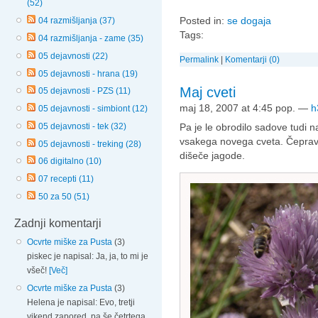
(52)
Posted in:
se dogaja
04 razmišljanja (37)
Tags:
04 razmišljanja - zame (35)
05 dejavnosti (22)
Permalink
|
Komentarji (0)
05 dejavnosti - hrana (19)
Maj cveti
05 dejavnosti - PZS (11)
maj 18, 2007 at 4:45 pop.
—
h
05 dejavnosti - simbiont (12)
05 dejavnosti - tek (32)
Pa je le obrodilo sadove tudi 
vsakega novega cveta. Čeprav 
05 dejavnosti - treking (28)
dišeče jagode.
06 digitalno (10)
07 recepti (11)
50 za 50 (51)
Zadnji komentarji
Ocvrte miške za Pusta
(3)
piskec je napisal: Ja, ja, to mi je
všeč!
[Več]
Ocvrte miške za Pusta
(3)
Helena je napisal: Evo, tretji
vikend zapored, pa še četrtega