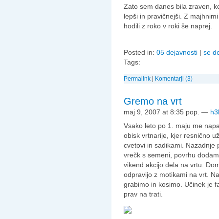
Zato sem danes bila zraven, ker
lepši in pravičnejši. Z majhnim
hodili z roko v roki še naprej.
Posted in:
05 dejavnosti
|
se d
Tags:
Permalink
|
Komentarji (3)
Gremo na vrt
maj 9, 2007 at 8:35 pop.
—
h3
Vsako leto po 1. maju me napa
obisk vrtnarije, kjer resnično 
cvetovi in sadikami. Nazadnje p
vrečk s semeni, povrhu dodam 
vikend akcijo dela na vrtu. Dom
odpravijo z motikami na vrt. 
grabimo in kosimo. Učinek je fa
prav na trati.