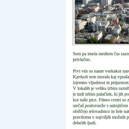
Sem pa imela medtem čas razmis
privlačno.
Prvi vtis so name vsekakor nared
Kjerkoli sem morala kaj vprašati
izjemno vljudnost in prijaznost
V lokalih je velika izbira razni
je tudi izbira palačink, ki jih 
kot naše pice. Fitnes centri so
srečaš poslovneže s suknjičem i
obiščejo telovadnico in šele nat
praviloma v najvišjih možnih pe
debelih ljudi.