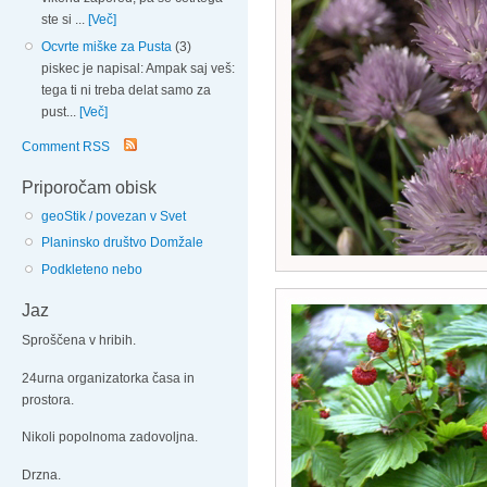
ste si ...
[Več]
Ocvrte miške za Pusta
(3)
piskec je napisal: Ampak saj veš:
tega ti ni treba delat samo za
pust...
[Več]
Comment RSS
Priporočam obisk
geoStik / povezan v Svet
Planinsko društvo Domžale
Podkleteno nebo
Jaz
Sproščena v hribih.
24urna organizatorka časa in
prostora.
Nikoli popolnoma zadovoljna.
Drzna.