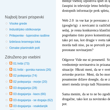
medije vsebolj izpodriva splet in 
časopisi in televizije letno belež
dostopnih informacije prek spleta,
Najbolj brani prispevki
Web 2.0
in vse kar je povezano z 
Visoke grede
(google/ig)
z novicami iz različni
Industrijsko oblikovanje
sedaj, je resna konkurenca klasi
pogrešamo tisto pravo komentiranj
Pritepenke - tujerodne rastline
tako pri nas, kot drugje v svetu 
Izdelava lesenega loka
morda tudi niso, pa so prevzeli po
Oznake planinskih poti
preostane novinarjem?
Združeno po vsebini
Odgovor Vide me ni presenetil. Str
01 hribi (73)
vrednotenje novinarstva in prizanav
situacije. Hkrati meni, da se v sve
01 hribi - gorska narava (26)
avtorske pravice. Meni, da bo mor
02 potepanja (74)
posamezne države dosegle, da se z
02 potepanja - morje (20)
smeri menda izvaja tudi Nizozems
03 dogajanja (28)
Sama menim, da se to ne bo zgodilo
03 dogajanja - kaos (66)
drugačne, tako kot za novinrsko de
03 dogajanja - se dogaja (62)
pot.
03 dogajanja - vsakdanjik