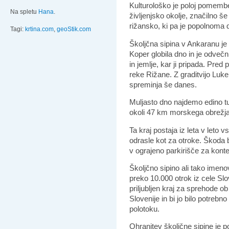
Kulturološko je poloj pomembe
Na spletu
Hana
.
življenjsko okolje, značilno š
rižansko, ki pa je popolnoma 
Tagi:
krtina.com
,
geoStik.com
Školjčna sipina v Ankaranu je n
Koper globila dno in je odvečni
in jemlje, kar ji pripada. Pred pr
reke Rižane. Z graditvijo Luke
spreminja še danes.
Muljasto dno najdemo edino t
okoli 47 km morskega obrežja
Ta kraj postaja iz leta v leto v
odrasle kot za otroke. Škoda b
v ograjeno parkirišče za konte
Školjčno sipino ali tako imeno
preko 10.000 otrok iz cele Slove
priljubljen kraj za sprehode o
Slovenije in bi jo bilo potreb
polotoku.
Ohranitev školjčne sipine je 