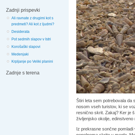
Zadnji prispevki
Ali ravnate z drugimi kot s
predmeti? Ali kot z ljudmi?
Desiderata
Pot sedmih slapov v Istri
Korošaški slapovi
Medenjaki
Krpljanje po Veliki planini
Zadnje s terena
Štiri leta sem potrebovala da s
nosom vseh turistov, ki se vo
resnično skrit.
Zakaj? Ker je š
življenjsko okolje, edinstve
Iz prekrasne sončne pomladi v 
popolnoma skrito v meglo. Me