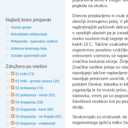
pogleda na okolico.
Dnevno preplavljeno in vsak 
Najbolj brani prispevki
obrežje imenujemo poloj. V pli
najdrobnejših peščenih delcev.
Visoke grede
v spodnjih plasteh pa je zara
Industrijsko oblikovanje
oseko osušeni mulj segreje do 
Pritepenke - tujerodne rastline
kakih 15 C. Takšne vsakodne
Izdelava lesenega loka
organizmov posebno vzdržljivos
vetrovnem vremenu se naplavin
Oznake planinskih poti
značilna luskasta skorja. Življ
Združeno po vsebini
Značilne rastline poloja so sla
naseljujejo takšne naplavljen
01 hribi (73)
naseljuje predvsem osočnik, t
01 hribi - gorska narava (26)
podobni členkar, lobodka in lob
02 potepanja (74)
zagotavlja le še morski prše
slanovka, vmes pa so pogoste 
02 potepanja - morje (20)
številnosti osebkov kot po pes
03 dogajanja (28)
okolje.
03 dogajanja - kaos (66)
Strokovnjaki so izračunali, da 
03 dogajanja - se dogaja (62)
nogometnega igrišča toliko živih 
03 dogajanja - vsakdanjik