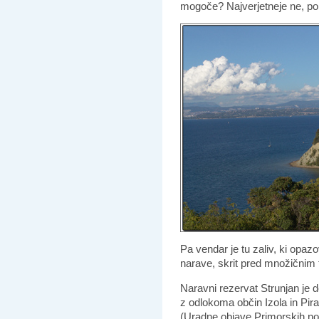
mogoče? Najverjetneje ne, po
Pa vendar je tu zaliv, ki opa
narave, skrit pred množičnim
Naravni rezervat Strunjan je 
z odlokoma občin Izola in Pira
(Uradne objave Primorskih nov