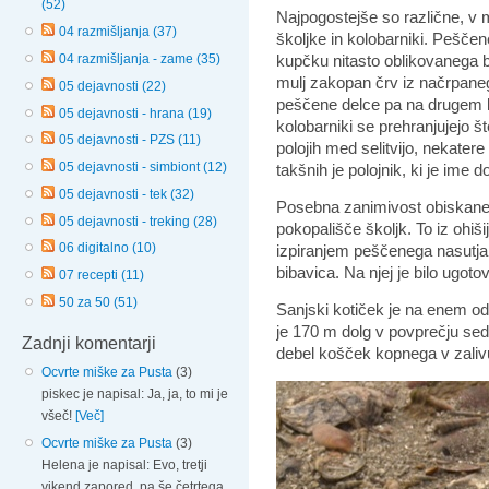
(52)
Najpogostejše so različne, v mu
04 razmišljanja (37)
školjke in kolobarniki. Peščen
kupčku nitasto oblikovanega bl
04 razmišljanja - zame (35)
mulj zakopan črv iz načrpaneg
05 dejavnosti (22)
peščene delce pa na drugem ko
05 dejavnosti - hrana (19)
kolobarniki se prehranjujejo šte
05 dejavnosti - PZS (11)
polojih med selitvijo, nekatere
05 dejavnosti - simbiont (12)
takšnih je polojnik, ki je ime 
05 dejavnosti - tek (32)
Posebna zanimivost obiskane
05 dejavnosti - treking (28)
pokopališče školjk. To iz ohiši
06 digitalno (10)
izpiranjem peščenega nasutja, 
bibavica. Na njej je bilo ugot
07 recepti (11)
50 za 50 (51)
Sanjski kotiček je na enem od
je 170 m dolg v povprečju se
Zadnji komentarji
debel košček kopnega v zali
Ocvrte miške za Pusta
(3)
piskec je napisal: Ja, ja, to mi je
všeč!
[Več]
Ocvrte miške za Pusta
(3)
Helena je napisal: Evo, tretji
vikend zapored, pa še četrtega