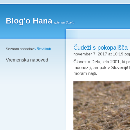
Blog'o Hana
splet na Spletu
Čudeži s pokopališča 
Seznam pohodov
v številkah
...
november 7, 2017 at 10:19 po
Vremenska napoved
Članek v Delu, leta 2001, ki p
Indoneziji, ampak v Sloveniji! 
moram najti.