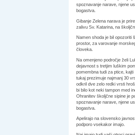
spoznavanje narave, njene us
bogastva.
Gibanje Zelena narava je prired
zalivu Sv. Katarina, na školjčni
Namen shoda je bil opozoriti š
prostor, za varovanje morskeg
človeka.
Na omenjeno področje želi Luk
dejavnost s tretjim luškim po
pomembna tudi za ptice, kajti
tukaj prezimuje najmanj 30 vrst
odkril dve zelo redki vrsti h
bi bilo kot neki tampon med i
Ohranitev školjčne sipine je 
spoznavanje narave, njene us
bogastva.
Apelirajo na slovensko javnost
podporo vsekakor imajo.
Naj imajo tudi vaši otroci pra