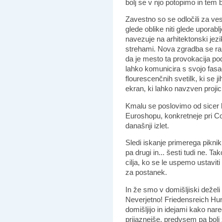
bolj se v njo potopimo in tem 
Zavestno so se odločili za ves
glede oblike niti glede uporabl
navezuje na arhitektonski jez
strehami. Nova zgradba se razl
da je mesto ta provokacija po
lahko komunicira s svojo fasad
flourescenčnih svetilk, ki se
ekran, ki lahko navzven projici
Kmalu se poslovimo od sicer 
Euroshopu, konkretneje pri Co
današnji izlet.
Sledi iskanje primerega piknik
pa drugi in... šesti tudi ne. 
cilja, ko se le uspemo ustaviti 
za postanek.
In že smo v domišljiski deželi a
Neverjetno! Friedensreich Hun
domišljijo in idejami kako nare
prijaznejše, predvsem pa bolj 