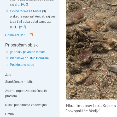
ste si ...
[Več]
Ocvrte miške za Pusta
(3)
piskec je napisal: Ampak saj veš:
tega ti ni treba delat samo za
pust...
[Več]
Comment RSS
Priporočam obisk
geoStik / povezan v Svet
Planinsko društvo Domžale
Podkleteno nebo
Jaz
Sproščena v hribih.
24urna organizatorka časa in
prostora.
Nikoli popolnoma zadovoljna.
Hkrati ima prav Luka Koper s 
"pokopališče školjk".
Drzna.