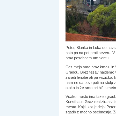
Peter, Blanka in Luka so navs
nato pa na pot proti severu. 
prav posebnem ambientu.
Čez mejo smo prav kmalu in
Gradcu. Brez težav najdemo 
zaradi lenobe ali pa vozička, 
nam ne da povzpeti na stolp
otoka in že smo pri hiši umetn
Vsako mesto ima take zgradbe, k
Kunsthaus Graz realiziran v tak
mesta. Kajti, kot je dejal Pet
zgadb z močno osebnostjo. Zgr