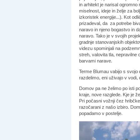
in arhitekt je narisal ogromno 
miselnost, ideje in želje za bo
izkoristek energije...). Kot od
prizadeval, da za potrebe bi
naravo in njeno bogastvo in da
naravo. Tako je v svojih proje
gradnje stanovanjskih objektov, 
videzu spominjali na podzemn
streh, valovita tla, nepravilne 
barvami narave.
Terme Blumau vabijo s svojo d
razdelimo, eni uživajo v vodi, 
Domov pa ne želimo po isti po
kraje, nove razglede. Kje je 
Pri počasni vožnji čez hribčke
razočarani z našo izbiro. Dom
popadamo v postelje.