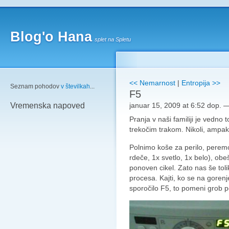
Blog'o Hana
splet na Spletu
<< Nemarnost
|
Entropija >>
Seznam pohodov
v številkah
...
F5
januar 15, 2009 at 6:52 dop.
Vremenska napoved
Pranja v naši familiji je vedno 
trekočim trakom. Nikoli, ampak
Polnimo koše za perilo, perem
rdeče, 1x svetlo, 1x belo), ob
ponoven cikel. Zato nas še tol
procesa. Kajti, ko se na goren
sporočilo F5, to pomeni grob p