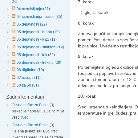
(52)
7. korak
04 razmišljanja (37)
--> glej 1. korak.
04 razmišljanja - zame (35)
8. korak
05 dejavnosti (22)
05 dejavnosti - hrana (19)
Zadeva je očitno kompleksnejša
pomeni čas, denar in spet še v
05 dejavnosti - PZS (11)
iz pralnice. Uvedemo restrikcij
05 dejavnosti - simbiont (12)
05 dejavnosti - tek (32)
9. korak
05 dejavnosti - treking (28)
Po temeljitem ogledu okolice st
06 digitalno (10)
(posledica poplave) strokovno 
07 recepti (11)
Zunanja temperatura je -12°C, v
odvajanje vode iz pralnega stro
50 za 50 (51)
10. korak
Zadnji komentarji
Ocvrte miške za Pusta
(3)
Sledi urgenca s kaloriferjem.
piskec je napisal: Ja, ja, to mi je
temperature in glej čudež, pral
všeč!
[Več]
Ocvrte miške za Pusta
(3)
Helena je napisal: Evo, tretji
vikend zapored, pa še četrtega