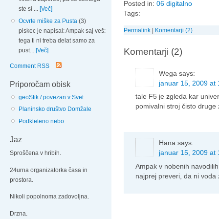
Posted in:
06 digitalno
ste si ...
[Več]
Tags:
Ocvrte miške za Pusta
(3)
Permalink
|
Komentarji (2)
piskec je napisal: Ampak saj veš:
tega ti ni treba delat samo za
Komentarji (2)
pust...
[Več]
Comment RSS
Wega
says:
januar 15, 2009 at 
Priporočam obisk
tale F5 je zgleda kar unive
geoStik / povezan v Svet
pomivalni stroj čisto drug
Planinsko društvo Domžale
Podkleteno nebo
Jaz
Hana
says:
januar 15, 2009 at
Sproščena v hribih.
Ampak v nobenih navodilih 
24urna organizatorka časa in
najprej preveri, da ni voda
prostora.
Nikoli popolnoma zadovoljna.
Drzna.