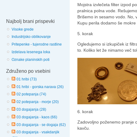
Mojstra izvlečeta filter izpod p
pralnica polna vode. Rešujemo
Brišemo in sesamo vodo. No, vs
Najbolj brani prispevki
Kupu perila dodamo še mokre 
Visoke grede
5. korak
Industrijsko oblikovanje
Ogledujemo si izkupiček iz filt
Pritepenke - tujerodne rastline
to. Koliko let že nimamo več t
Izdelava lesenega loka
Oznake planinskih poti
Združeno po vsebini
01 hribi (73)
01 hribi - gorska narava (26)
02 potepanja (74)
02 potepanja - morje (20)
03 dogajanja (28)
6. korak
03 dogajanja - kaos (66)
Zadovoljno poženemo pranje od
03 dogajanja - se dogaja (62)
kavču.
03 dogajanja - vsakdanjik