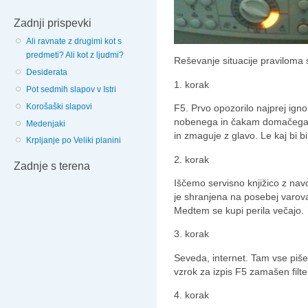
Zadnji prispevki
Ali ravnate z drugimi kot s
predmeti? Ali kot z ljudmi?
Reševanje situacije praviloma 
Desiderata
1. korak
Pot sedmih slapov v Istri
Korošaški slapovi
F5. Prvo opozorilo najprej ign
nobenega in čakam domačega m
Medenjaki
in zmaguje z glavo. Le kaj bi bi
Krpljanje po Veliki planini
2. korak
Zadnje s terena
Iščemo servisno knjižico z nav
je shranjena na posebej varo
Medtem se kupi perila večajo.
3. korak
Seveda, internet. Tam vse piš
vzrok za izpis F5 zamašen filter.
4. korak