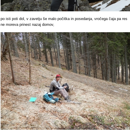
po isti poti dol, v zavetju še malo počitka in posedanja, vročega čaja pa res
ne moreva prinest nazaj domov,