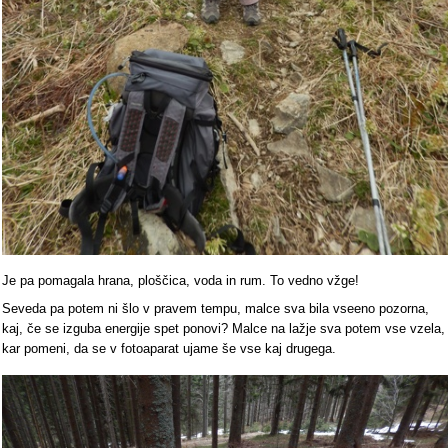
Je pa pomagala hrana, ploščica, voda in rum. To vedno vžge!
Seveda pa potem ni šlo v pravem tempu, malce sva bila vseeno pozorna,
kaj, če se izguba energije spet ponovi? Malce na lažje sva potem vse vzela,
kar pomeni, da se v fotoaparat ujame še vse kaj drugega.