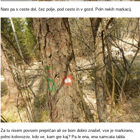
Nato pa s ceste dol, čez polje, pod cesto in v gozd. Poln nekih markacij.
Za tu nisem povsem prepričan ali se bom dobro znašel, vse je markirano,
polno kolovozov, kdo ve, kam gre kaj? Pa le ena, ena samcata tabla.