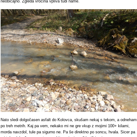
neobičajno. Zgleda vročina vpliva tudi name.
Nato sledi dolgočasen asfalt do Kolovca, skušam nekaj s tekom, a odneham
po treh metrih. Kaj pa vem, nekako mi ne gre vkup z mojimi 100+ kilami,
morda navzdol, tule pa sigurno ne. Pa še direktno po soncu, hvala. Sicer pa