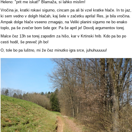
Heleno: "prit me iskat!" Blamaža, si lahko mislim!
Vročina je, kratki rokavi sigurno, cincam pa ali bi vzel kratke hlače. In to jaz,
ki sem vedno v dolgih hlačah, kaj šele v začetku aprila! Res, je bila vročina.
Ampak dolge hlače vseeno zmagajo, na Veliki planini sigurno ne bo enako
toplo, pa še zvečer bom šele gor. Pa še april je! Dovolj argumentov torej.
Malce čez 13h se torej zapodim za hišo, kar v Krtinski hrib. Kdo pa bo po
cesti hodil, še preveč jih bo!
O, tole bo pa luštno, mi že čez minutko igra srce, juhuhuuuuu!