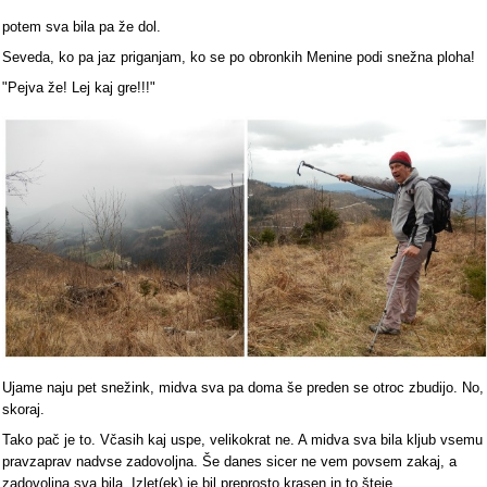
potem sva bila pa že dol.
Seveda, ko pa jaz priganjam, ko se po obronkih Menine podi snežna ploha!
"Pejva že! Lej kaj gre!!!"
Ujame naju pet snežink, midva sva pa doma še preden se otroc zbudijo. No,
skoraj.
Tako pač je to. Včasih kaj uspe, velikokrat ne. A midva sva bila kljub vsemu
pravzaprav nadvse zadovoljna. Še danes sicer ne vem povsem zakaj, a
zadovoljna sva bila. Izlet(ek) je bil preprosto krasen in to šteje.