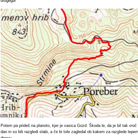
drugega!
Potem pa prideš na planoto, kjer je vasica Gozd. Škoda le, da je bil tak vroč
dan in so bili razgledi slabi, a če bi tole zagledal ob kakem za razglede lepe
dnevu...