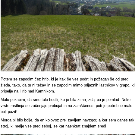
Potem se zapodim čez hrib, ki je itak še ves podrt in požagan še od pred
žleda, tako, da tu ni težav in se zapodim mimo prijaznih lastnikov v grapo, ki
pripelje na Hrib nad Kamnikom.
Malo pozabim, da smo tule hodili, ko je bila zima, zdaj pa je pomlad. Neke
vrste rastlinja se začenjajo prebujat in na zaraščenost poti je potrebno malo
bolj pazit!
Morda bi bilo bolje, da en kolovoz prej zavijem navzgor, a ker sem danes tak
stroj, ki melje vse pred seboj, se kar naenkrat znajdem sredi