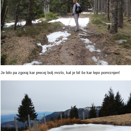
Je bilo pa zgoraj kar precej bolj mrzlo, kal je bil še kar lepo pomrznjen!