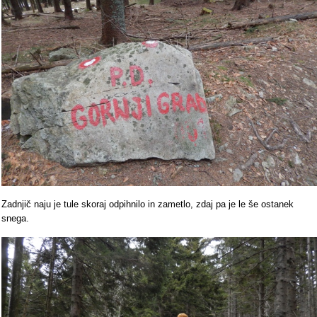
Zadnjič naju je tule skoraj odpihnilo in zametlo, zdaj pa je le še ostanek
snega.