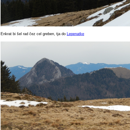
Enkrat bi šel rad čez cel greben, tja do
Lepenatke