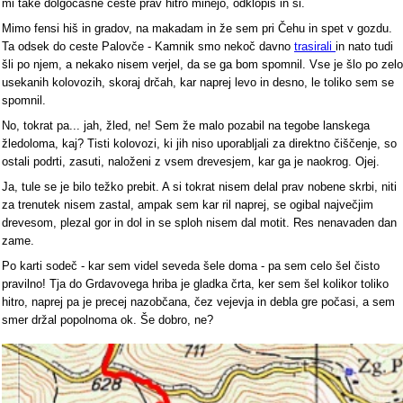
mi take dolgočasne ceste prav hitro minejo, odklopiš in si.
Mimo fensi hiš in gradov, na makadam in že sem pri Čehu in spet v gozdu.
Ta odsek do ceste Palovče - Kamnik smo nekoč davno
trasirali
in nato tudi
šli po njem, a nekako nisem verjel, da se ga bom spomnil. Vse je šlo po zelo
usekanih kolovozih, skoraj drčah, kar naprej levo in desno, le toliko sem se
spomnil.
No, tokrat pa... jah, žled, ne! Sem že malo pozabil na tegobe lanskega
žledoloma, kaj? Tisti kolovozi, ki jih niso uporabljali za direktno čiščenje, so
ostali podrti, zasuti, naloženi z vsem drevesjem, kar ga je naokrog. Ojej.
Ja, tule se je bilo težko prebit. A si tokrat nisem delal prav nobene skrbi, niti
za trenutek nisem zastal, ampak sem kar ril naprej, se ogibal največjim
drevesom, plezal gor in dol in se sploh nisem dal motit. Res nenavaden dan
zame.
Po karti sodeč - kar sem videl seveda šele doma - pa sem celo šel čisto
pravilno! Tja do Grdavovega hriba je gladka črta, ker sem šel kolikor toliko
hitro, naprej pa je precej nazobčana, čez vejevja in debla gre počasi, a sem
smer držal popolnoma ok. Še dobro, ne?