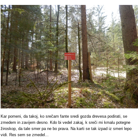
Kar pomeni, da takoj, ko srečam fante sredi gozda drevesa podirati, se
zmedem in zavijem desno. Kdo bi vedel zakaj, k sreči mi kmalu potegne
žiroskop, da tale smer pa ne bo prava. Na karti se tak izpad iz smeri lepo
vidi. Res sem se zmedel...