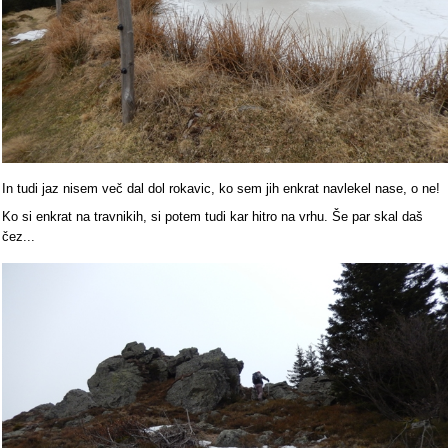
In tudi jaz nisem več dal dol rokavic, ko sem jih enkrat navlekel nase, o ne!
Ko si enkrat na travnikih, si potem tudi kar hitro na vrhu. Še par skal daš
čez...