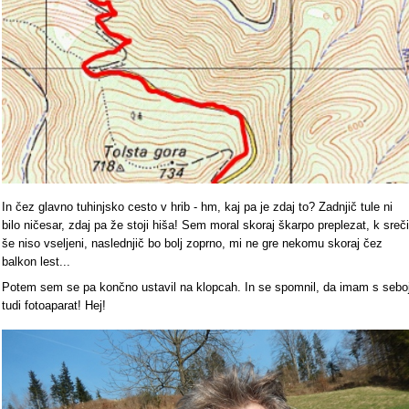
In čez glavno tuhinjsko cesto v hrib - hm, kaj pa je zdaj to? Zadnjič tule ni
bilo ničesar, zdaj pa že stoji hiša! Sem moral skoraj škarpo preplezat, k sreči
še niso vseljeni, naslednjič bo bolj zoprno, mi ne gre nekomu skoraj čez
balkon lest...
Potem sem se pa končno ustavil na klopcah. In se spomnil, da imam s sebo
tudi fotoaparat! Hej!