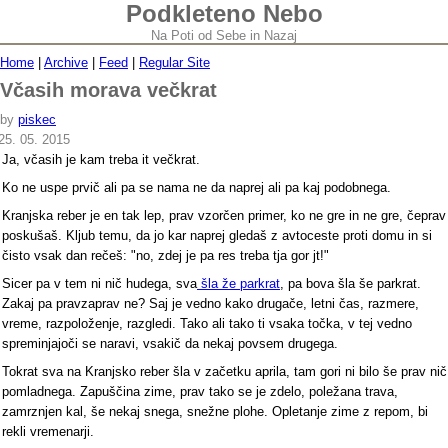
Podkleteno Nebo
Na Poti od Sebe in Nazaj
Home
|
Archive
|
Feed
|
Regular Site
Včasih morava večkrat
by
piskec
25. 05. 2015
Ja, včasih je kam treba it večkrat.
Ko ne uspe prvič ali pa se nama ne da naprej ali pa kaj podobnega.
Kranjska reber je en tak lep, prav vzorčen primer, ko ne gre in ne gre, čeprav
poskušaš. Kljub temu, da jo kar naprej gledaš z avtoceste proti domu in si
čisto vsak dan rečeš: "no, zdej je pa res treba tja gor jt!"
Sicer pa v tem ni nič hudega, sva
šla že parkrat
, pa bova šla še parkrat.
Zakaj pa pravzaprav ne? Saj je vedno kako drugače, letni čas, razmere,
vreme, razpoloženje, razgledi. Tako ali tako ti vsaka točka, v tej vedno
spreminjajoči se naravi, vsakič da nekaj povsem drugega.
Tokrat sva na Kranjsko reber šla v začetku aprila, tam gori ni bilo še prav nič
pomladnega. Zapuščina zime, prav tako se je zdelo, poležana trava,
zamrznjen kal, še nekaj snega, snežne plohe. Opletanje zime z repom, bi
rekli vremenarji.