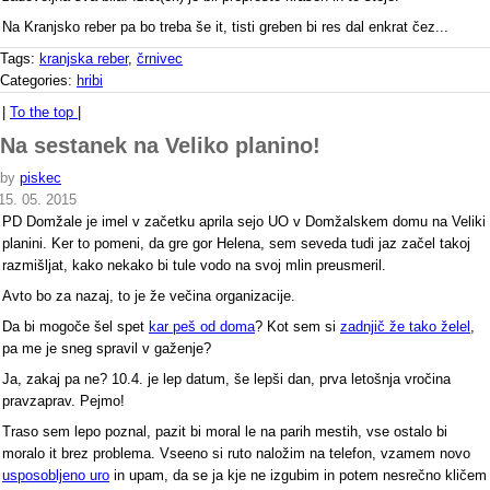
Na Kranjsko reber pa bo treba še it, tisti greben bi res dal enkrat čez...
Tags:
kranjska reber
,
črnivec
Categories:
hribi
|
To the top
|
Na sestanek na Veliko planino!
by
piskec
15. 05. 2015
PD Domžale je imel v začetku aprila sejo UO v Domžalskem domu na Veliki
planini. Ker to pomeni, da gre gor Helena, sem seveda tudi jaz začel takoj
razmišljat, kako nekako bi tule vodo na svoj mlin preusmeril.
Avto bo za nazaj, to je že večina organizacije.
Da bi mogoče šel spet
kar peš od doma
? Kot sem si
zadnjič že tako želel
,
pa me je sneg spravil v gaženje?
Ja, zakaj pa ne? 10.4. je lep datum, še lepši dan, prva letošnja vročina
pravzaprav. Pejmo!
Traso sem lepo poznal, pazit bi moral le na parih mestih, vse ostalo bi
moralo it brez problema. Vseeno si ruto naložim na telefon, vzamem novo
usposobljeno uro
in upam, da se ja kje ne izgubim in potem nesrečno kličem