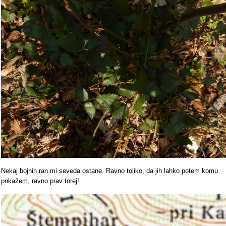
Nekaj bojnih ran mi seveda ostane. Ravno toliko, da jih lahko potem komu
pokažem, ravno prav torej!