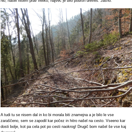
No, našel nisem prav veliko, največ je bilo podrtih dreves. Jasno.
A tudi tu se nisem dal in ko bi morala biti znamejna a je bilo le vse
zaraščeno, sem se zapodil kar počez in hitro našel na cesto. Vseeno kar
dosti bolje, kot pa cela pot po cesti naokrog! Drugič bom našel še vse kaj