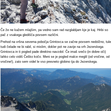
Če že ne kažem mlajšim, pa vedno sam rad razglabljam kje je kaj. Hribi so
pač z vsakega gledišča povsem različni.
Prehod na vršna severna pobočja Grintovca se začne povsem nedolžno, tule
tudi čelade ne bi rabil, si mislim, dokler pot ne zavije na vrh Jezerskega
Grintovca in ti pogled pade direktno navzdol. Če imaš srečo (in dobre oči)
lahko celo vidiš Češko kočo. Meni se je pogled malce meglil (od vročine, od
vročine!), zato sem videl le vso presneto globino tja do Jezerskega.