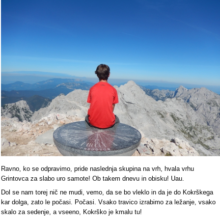
Ravno, ko se odpravimo, pride naslednja skupina na vrh, hvala vrhu
Grintovca za slabo uro samote! Ob takem dnevu in obisku! Uau.
Dol se nam torej nič ne mudi, vemo, da se bo vleklo in da je do Kokrškega
kar dolga, zato le počasi. Počasi. Vsako travico izrabimo za ležanje, vsako
skalo za sedenje, a vseeno, Kokrško je kmalu tu!