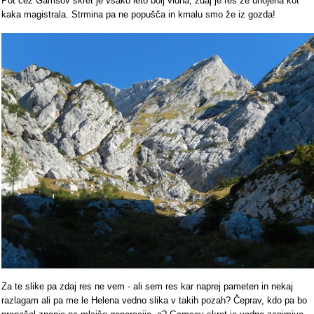
Pot čez Gamsov skret je vsako leto bolj vidna, zdaj je res že uhojena kot
kaka magistrala. Strmina pa ne popušča in kmalu smo že iz gozda!
Za te slike pa zdaj res ne vem - ali sem res kar naprej pameten in nekaj
razlagam ali pa me le Helena vedno slika v takih pozah? Čeprav, kdo pa bo