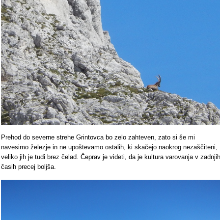
Prehod do severne strehe Grintovca bo zelo zahteven, zato si še mi
navesimo železje in ne upoštevamo ostalih, ki skačejo naokrog nezaščiteni,
veliko jih je tudi brez čelad. Čeprav je videti, da je kultura varovanja v zadnji
časih precej boljša.