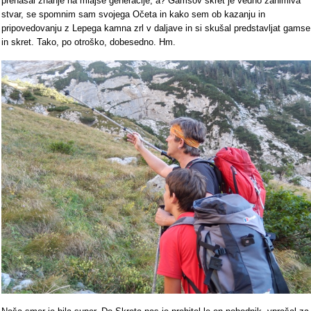
prenašal znanje na mlajše generacije, a? Gamsov skret je vedno zanimiva
stvar, se spomnim sam svojega Očeta in kako sem ob kazanju in
pripovedovanju z Lepega kamna zrl v daljave in si skušal predstavljat gamse
in skret. Tako, po otroško, dobesedno. Hm.