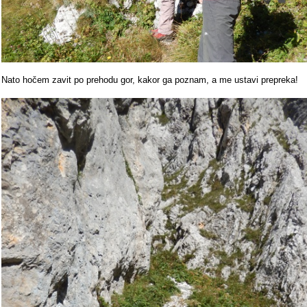
Nato hočem zavit po prehodu gor, kakor ga poznam, a me ustavi prepreka!