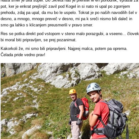
Naša smer je bila super. Do Skreta nas je prehitel le en pohodnik, vprašal za
pot, ker je enkrat prejšnjič zavil pod Kogel in si nato ni upal po zgornjem
prehodu, zdaj pa upal, da mu bo le uspelo. Tokrat je po naših navodilih šel v
desno, a mnogo, mnogo preveč v desno, mi pa k sreči nismo bili daleč in
smo ga lahko s klicanjem preusmerili v pravo smer.
Res se potka direkt pod vstopom v steno malo porazgubi, a vseeno... človek
bi moral biti pripravljen, se prej pozanimat.
Kakorkoli že, mi smo bili pripravljeni. Najprej malca, potem pa oprema.
Čelada pride vedno prav!