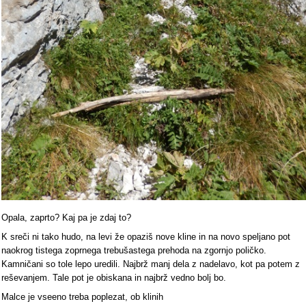
Opala, zaprto? Kaj pa je zdaj to?
K sreči ni tako hudo, na levi že opaziš nove kline in na novo speljano pot
naokrog tistega zoprnega trebušastega prehoda na zgornjo poličko.
Kamničani so tole lepo uredili. Najbrž manj dela z nadelavo, kot pa potem z
reševanjem. Tale pot je obiskana in najbrž vedno bolj bo.
Malce je vseeno treba poplezat, ob klinih