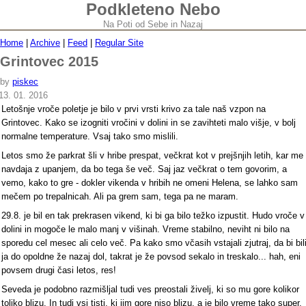
Podkleteno Nebo
Na Poti od Sebe in Nazaj
Home
|
Archive
|
Feed
|
Regular Site
Grintovec 2015
by
piskec
13. 01. 2016
Letošnje vroče poletje je bilo v prvi vrsti krivo za tale naš vzpon na
Grintovec. Kako se izogniti vročini v dolini in se zavihteti malo višje, v bolj
normalne temperature. Vsaj tako smo mislili.
Letos smo že parkrat šli v hribe prespat, večkrat kot v prejšnjih letih, kar me
navdaja z upanjem, da bo tega še več. Saj jaz večkrat o tem govorim, a
vemo, kako to gre - dokler vikenda v hribih ne omeni Helena, se lahko sam
mečem po trepalnicah. Ali pa grem sam, tega pa ne maram.
29.8. je bil en tak prekrasen vikend, ki bi ga bilo težko izpustit. Hudo vroče v
dolini in mogoče le malo manj v višinah. Vreme stabilno, neviht ni bilo na
sporedu cel mesec ali celo več. Pa kako smo včasih vstajali zjutraj, da bi bil
ja do opoldne že nazaj dol, takrat je že povsod sekalo in treskalo... hah, eni
povsem drugi časi letos, res!
Seveda je podobno razmišljal tudi ves preostali živelj, ki so mu gore kolikor
toliko blizu. In tudi vsi tisti, ki jim gore niso blizu, a je bilo vreme tako super,