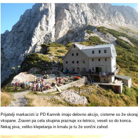
Prijatelji markacisti iz PD Kamnik imajo delovno akcijo, cisterne so že skoraj
vkopane. Zraven pa cela skupina praznuje xx-letnico, veseli so do konca.
Nekaj piva, veliko klepetanja in kmalu je tu že sončni zahod.