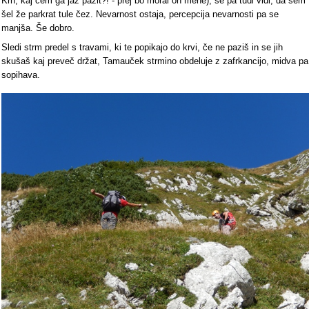
Krn, kaj čem ga jaz pazit?! - prej bo moral on mene), se pa tudi vidi, da sem
šel že parkrat tule čez. Nevarnost ostaja, percepcija nevarnosti pa se
manjša. Še dobro.
Sledi strm predel s travami, ki te popikajo do krvi, če ne paziš in se jih
skušaš kaj preveč držat, Tamauček strmino obdeluje z zafrkancijo, midva pa
sopihava.