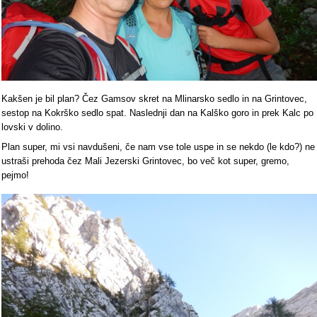
Kakšen je bil plan? Čez Gamsov skret na Mlinarsko sedlo in na Grintovec,
sestop na Kokrško sedlo spat. Naslednji dan na Kalško goro in prek Kalc po
lovski v dolino.
Plan super, mi vsi navdušeni, če nam vse tole uspe in se nekdo (le kdo?) ne
ustraši prehoda čez Mali Jezerski Grintovec, bo več kot super, gremo,
pejmo!