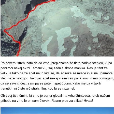
Po severni strehi nato do do vrha, preplezamo še tisto zadnjo stenico, ki pa
povzroči nekaj skrbi Tamaučku, saj zadnja skoba manjka. Res je fant že
velik, a tako pa že spet ne in vidi se, da so roke še mlade in si ne upa/more
vleči teže navzgor. Tako jaz spet nekaj visim čez par klinov in mu pomagam
da se zavihti čez, sam pa se potem spet čudim, kako me pa v takih
trenutkih ni čisto nič strah. Hm, kdo bi se razumel.
Ob vsej tisti črnini, ki smo jo par ur gledali na vrhu Grintovca, je ob našem
prihodu na vrhu le en sam človek. Ravno prav za slikat! Hvala!