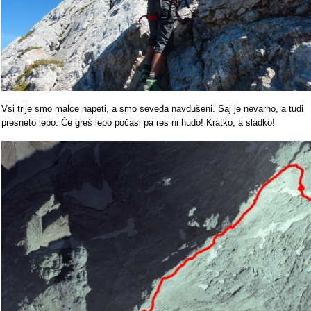
Vsi trije smo malce napeti, a smo seveda navdušeni. Saj je nevarno, a tudi
presneto lepo. Če greš lepo počasi pa res ni hudo! Kratko, a sladko!