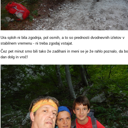
Ura sploh ni bila zgodnja, pol osmih, a to so prednosti dvodnevnih izletov v
stabilnem vremenu - ni treba zgodaj vstajat.
Čez pet minut smo bili tako že zadihani in meni se je že rahlo poznalo, da bo
dan dolg in vroč!