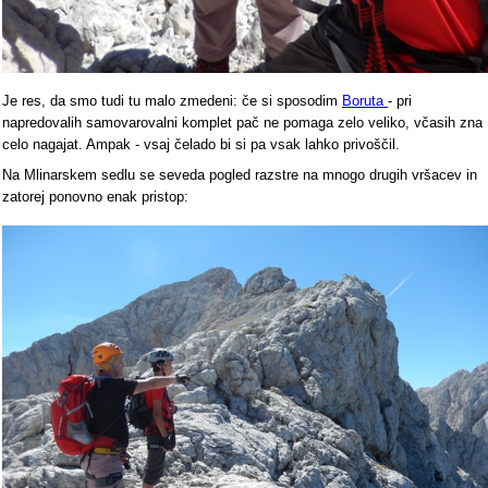
Je res, da smo tudi tu malo zmedeni: če si sposodim
Boruta
- pri
napredovalih samovarovalni komplet pač ne pomaga zelo veliko, včasih zna
celo nagajat. Ampak - vsaj čelado bi si pa vsak lahko privoščil.
Na Mlinarskem sedlu se seveda pogled razstre na mnogo drugih vršacev in
zatorej ponovno enak pristop: