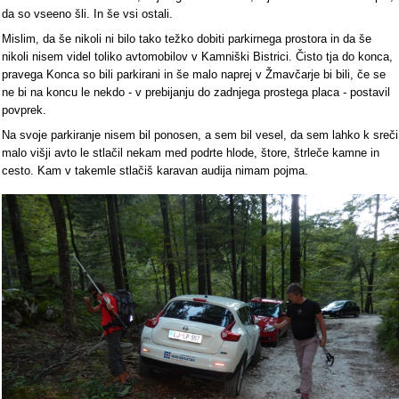
da so vseeno šli. In še vsi ostali.
Mislim, da še nikoli ni bilo tako težko dobiti parkirnega prostora in da še
nikoli nisem videl toliko avtomobilov v Kamniški Bistrici. Čisto tja do konca,
pravega Konca so bili parkirani in še malo naprej v Žmavčarje bi bili, če se
ne bi na koncu le nekdo - v prebijanju do zadnjega prostega placa - postavil
povprek.
Na svoje parkiranje nisem bil ponosen, a sem bil vesel, da sem lahko k sreči
malo višji avto le stlačil nekam med podrte hlode, štore, štrleče kamne in
cesto. Kam v takemle stlačiš karavan audija nimam pojma.