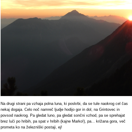
Na drugi strani pa vzhaja polna luna, ki poskrbi, da se tule naokrog cel čas
nekaj dogaja. Celo noč namreč ljudje hodijo gor in dol, na Grintovec in
povsod naokrog. Pa gledat luno, pa gledat sončni vzhod, pa se sprehajat
brez luči po hribih, pa spat v hribih (kajne Marko!), pa... križana gora, več
prometa ko na železniški postaji, ej!