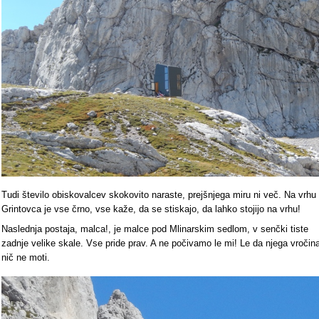
Tudi število obiskovalcev skokovito naraste, prejšnjega miru ni več. Na vrhu
Grintovca je vse črno, vse kaže, da se stiskajo, da lahko stojijo na vrhu!
Naslednja postaja, malca!, je malce pod Mlinarskim sedlom, v senčki tiste
zadnje velike skale. Vse pride prav. A ne počivamo le mi! Le da njega vročin
nič ne moti.