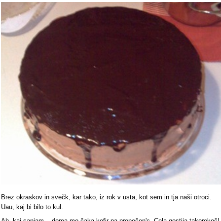
Brez okraskov in svečk, kar tako, iz rok v usta, kot sem in tja naši otroci.
Uau, kaj bi bilo to kul.
Ah, kaj sanjam... doma me čaka kefir pa prepečen'c. Cela gostija takorekoč!