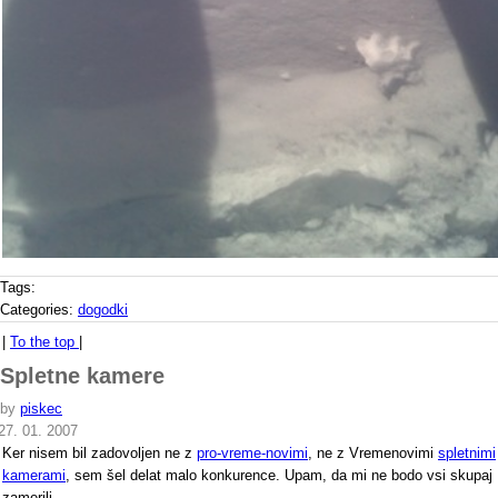
Tags:
Categories:
dogodki
|
To the top
|
Spletne kamere
by
piskec
27. 01. 2007
Ker nisem bil zadovoljen ne z
pro-vreme-novimi
, ne z Vremenovimi
spletnimi
kamerami
, sem šel delat malo konkurence. Upam, da mi ne bodo vsi skupaj
zamerili...