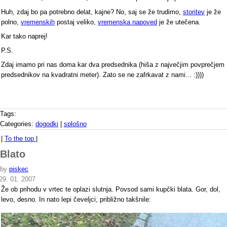
Huh, zdaj bo pa potrebno delat, kajne? No, saj se že trudimo,
storitev
je že
polno,
vremenskih
postaj veliko,
vremenska napoved
je že utečena.
Kar tako naprej!
P.S.
Zdaj imamo pri nas doma kar dva predsednika (hiša z največjim povprečjem
predsednikov na kvadratni meter). Zato se ne zafrkavat z nami... :))))
Tags:
Categories:
dogodki
|
splošno
|
To the top
|
Blato
by
piskec
29. 01. 2007
Že ob prihodu v vrtec te oplazi slutnja. Povsod sami kupčki blata. Gor, dol,
levo, desno. In nato lepi čeveljci, približno takšnile: