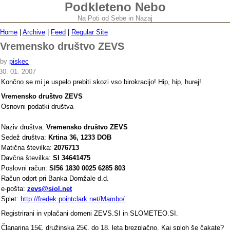
Podkleteno Nebo
Na Poti od Sebe in Nazaj
Home
|
Archive
|
Feed
|
Regular Site
Vremensko društvo ZEVS
by
piskec
30. 01. 2007
Končno se mi je uspelo prebiti skozi vso birokracijo! Hip, hip, hurej!
Vremensko društvo ZEVS
Osnovni podatki društva
Naziv društva:
Vremensko društvo ZEVS
Sedež društva:
Krtina 36, 1233 DOB
Matična številka:
2076713
Davčna številka:
SI 34641475
Poslovni račun:
SI56 1830 0025 6285 803
Račun odprt pri Banka Domžale d.d.
e-pošta:
zevs@siol.net
Splet:
http://fredek.pointclark.net/Mambo/
Registrirani in vplačani domeni ZEVS.SI in SLOMETEO.SI.
Članarina 15€, družinska 25€, do 18. leta brezplačno. Kaj sploh še čakate?