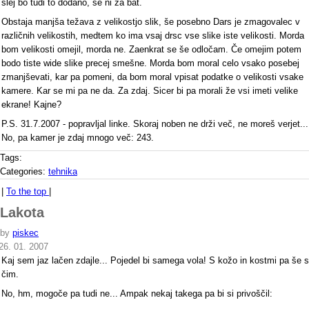
slej bo tudi to dodano, se ni za bat.
Obstaja manjša težava z velikostjo slik, še posebno Dars je zmagovalec v
različnih velikostih, medtem ko ima vsaj drsc vse slike iste velikosti. Morda
bom velikosti omejil, morda ne. Zaenkrat se še odločam. Če omejim potem
bodo tiste wide slike precej smešne. Morda bom moral celo vsako posebej
zmanjševati, kar pa pomeni, da bom moral vpisat podatke o velikosti vsake
kamere. Kar se mi pa ne da. Za zdaj. Sicer bi pa morali že vsi imeti velike
ekrane! Kajne?
P.S. 31.7.2007 - popravljal linke. Skoraj noben ne drži več, ne moreš verjet...
No, pa kamer je zdaj mnogo več: 243.
Tags:
Categories:
tehnika
|
To the top
|
Lakota
by
piskec
26. 01. 2007
Kaj sem jaz lačen zdajle... Pojedel bi samega vola! S kožo in kostmi pa še s
čim.
No, hm, mogoče pa tudi ne... Ampak nekaj takega pa bi si privoščil: