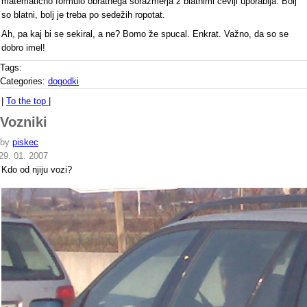
matematično formulo obratnega sorazmerja z blatnimi čevlji uporablja. Bolj
so blatni, bolj je treba po sedežih ropotat.
Ah, pa kaj bi se sekiral, a ne? Bomo že spucal. Enkrat. Važno, da so se
dobro imel!
Tags:
Categories:
dogodki
|
To the top
|
Vozniki
by
piskec
29. 01. 2007
Kdo od njiju vozi?