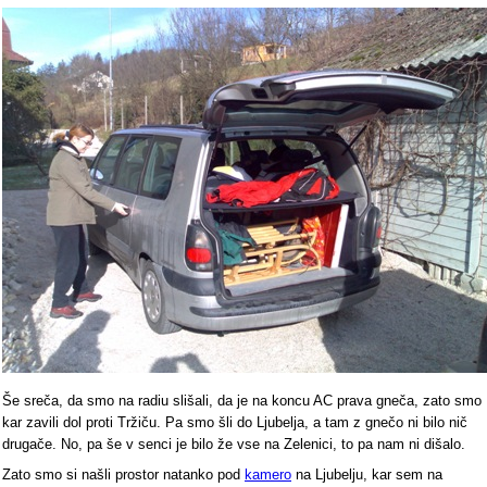
Še sreča, da smo na radiu slišali, da je na koncu AC prava gneča, zato smo
kar zavili dol proti Tržiču. Pa smo šli do Ljubelja, a tam z gnečo ni bilo nič
drugače. No, pa še v senci je bilo že vse na Zelenici, to pa nam ni dišalo.
Zato smo si našli prostor natanko pod
kamero
na Ljubelju, kar sem na