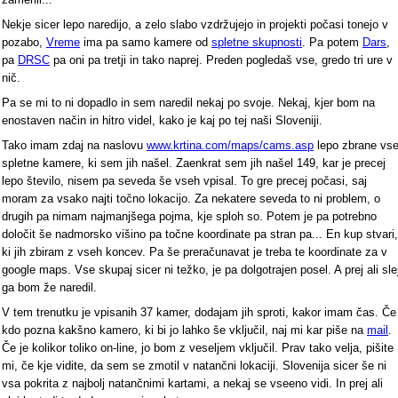
Nekje sicer lepo naredijo, a zelo slabo vzdržujejo in projekti počasi tonejo v
pozabo,
Vreme
ima pa samo kamere od
spletne skupnosti
. Pa potem
Dars
,
pa
DRSC
pa oni pa tretji in tako naprej. Preden pogledaš vse, gredo tri ure v
nič.
Pa se mi to ni dopadlo in sem naredil nekaj po svoje. Nekaj, kjer bom na
enostaven način in hitro videl, kako je kaj po tej naši Sloveniji.
Tako imam zdaj na naslovu
www.krtina.com/maps/cams.asp
lepo zbrane vs
spletne kamere, ki sem jih našel. Zaenkrat sem jih našel 149, kar je precej
lepo število, nisem pa seveda še vseh vpisal. To gre precej počasi, saj
moram za vsako najti točno lokacijo. Za nekatere seveda to ni problem, o
drugih pa nimam najmanjšega pojma, kje sploh so. Potem je pa potrebno
določit še nadmorsko višino pa točne koordinate pa stran pa... En kup stvari,
ki jih zbiram z vseh koncev. Pa še preračunavat je treba te koordinate za v
google maps. Vse skupaj sicer ni težko, je pa dolgotrajen posel. A prej ali sle
ga bom že naredil.
V tem trenutku je vpisanih 37 kamer, dodajam jih sproti, kakor imam čas. Če
kdo pozna kakšno kamero, ki bi jo lahko še vključil, naj mi kar piše na
mail
.
Če je kolikor toliko on-line, jo bom z veseljem vključil. Prav tako velja, pišite
mi, če kje vidite, da sem se zmotil v natančni lokaciji. Slovenija sicer še ni
vsa pokrita z najbolj natančnimi kartami, a nekaj se vseeno vidi. In prej ali