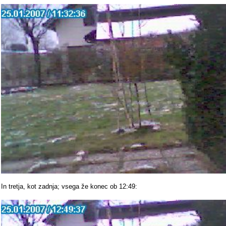
In tretja, kot zadnja; vsega že konec ob 12:49: