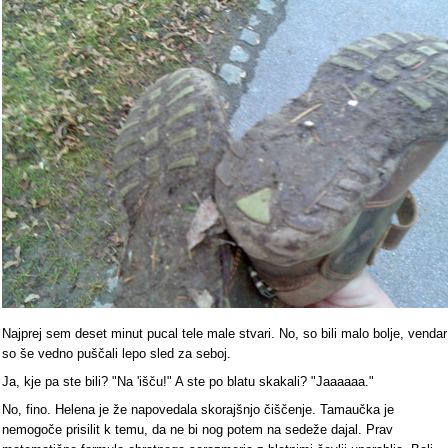
Najprej sem deset minut pucal tele male stvari. No, so bili malo bolje, vendar
so še vedno puščali lepo sled za seboj.
Ja, kje pa ste bili? "Na 'išču!" A ste po blatu skakali? "Jaaaaaa."
No, fino. Helena je že napovedala skorajšnjo čiščenje. Tamaučka je
nemogoče prisilit k temu, da ne bi nog potem na sedeže dajal. Prav