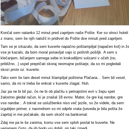
Končal sem natanko 12 minut pred zaprtjem naše Pošte. Ker so otroci hoteli
z mano, sem še njih naložil in pridrvel do Pošte dve minuti pred zaprtjem.
Tam se je izkazalo, da sem kuverte napačno poštampiljal (napačen kot) in ž
vse je kazalo, da bom moral ponavljat vajo iz poštnih pošiljk. A sem s
klečanjem, bičanjem samega sebe in krokodiljimi solzami v očeh (no,
približno...) uspel prepričati skoraj neomajne poštarje, da so mi pogledali
skozi prste oz. kuverte.
Tako sem še tam deset minut štampiljal poštnina Plačana... Sem bil vesel,
samo, da mi ni treba še enkrat v kuverte zlagat. Huh.
Jaz pa ne bi bil jaz, če ne bi ob plačilu s petnajstimi evri v žepu spet
žalostno gledal račun, ki je znašal 18 evrov. Mater, če gre kaj narobe, gre
vse narobe... A tokrat se uslužbenke niso več jezile, so že videle, da sem
izgubljen primer, z nasmehom so mi odprle vrata (seveda je bila pošta že
zaprta) in me počakale, da sem skočil na bankomat.
Zdaj me pa le še zanima, komu vse sem sploh poslal te kuverte. Ne
verjamem čisto, da jih bodo vsi dobili, pri taki zmedi...