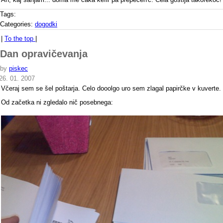
Tags:
Categories:
dogodki
|
To the top
|
Dan opravičevanja
by
piskec
26. 01. 2007
Včeraj sem se šel poštarja. Celo dooolgo uro sem zlagal papirčke v kuverte.
Od začetka ni zgledalo nič posebnega: