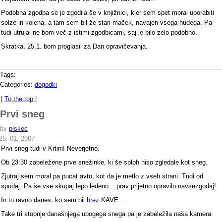
Podobna zgodba se je zgodila še v knjižnici, kjer sem spet moral uporabiti
solze in kolena, a tam sem bil že stari maček, navajen vsega hudega. Pa
tudi utrujal ne bom več z istimi zgodbicami, saj je bilo zelo podobno.
Skratka, 25.1. bom proglasil za Dan opravičevanja.
Tags:
Categories:
dogodki
|
To the top
|
Prvi sneg
by
piskec
25. 01. 2007
Prvi sneg tudi v Krtini! Neverjetno.
Ob 23:30 zabeležene prve snežinke, ki še sploh niso zgledale kot sneg.
Zjutraj sem moral pa pucat avto, kot da je metlo z vseh strani. Tudi od
spodaj. Pa še vse skupaj lepo ledeno... prav prijetno opravilo navsezgodaj!
In to ravno danes, ko sem bil
brez
KAVE...
Take tri stopnje današnjega ubogega snega pa je zabeležila naša kamera: