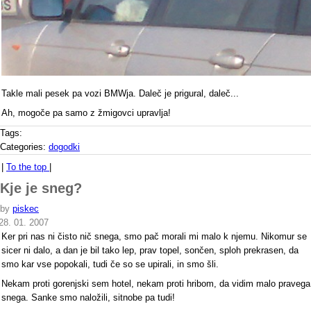
Takle mali pesek pa vozi BMWja. Daleč je prigural, daleč...
Ah, mogoče pa samo z žmigovci upravlja!
Tags:
Categories:
dogodki
|
To the top
|
Kje je sneg?
by
piskec
28. 01. 2007
Ker pri nas ni čisto nič snega, smo pač morali mi malo k njemu. Nikomur se
sicer ni dalo, a dan je bil tako lep, prav topel, sončen, sploh prekrasen, da
smo kar vse popokali, tudi če so se upirali, in smo šli.
Nekam proti gorenjski sem hotel, nekam proti hribom, da vidim malo pravega
snega. Sanke smo naložili, sitnobe pa tudi!