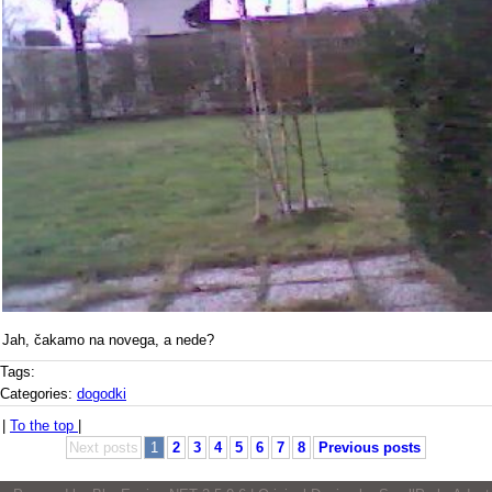
Jah, čakamo na novega, a nede?
Tags:
Categories:
dogodki
|
To the top
|
Next posts
1
2
3
4
5
6
7
8
Previous posts