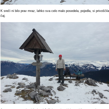
K sreči ni bilo prav mraz, lahko sva celo malo posedela, pojedla, si privoščil
čaj.