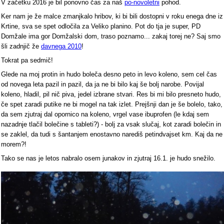
V začetku 2016 je bil ponovno čas za naš
po-novoletni
pohod.
Ker nam je že malce zmanjkalo hribov, ki bi bili dostopni v roku enega dne iz
Krtine, sva se spet odločila za Veliko planino. Pot do tja je super, PD
Domžale ima gor Domžalski dom, traso poznamo... zakaj torej ne? Saj smo
šli zadnjič že
davnega 2010
!
Tokrat pa sedmič!
Glede na moj protin in hudo boleča desno peto in levo koleno, sem cel čas
od novega leta pazil in pazil, da ja ne bi bilo kaj še bolj narobe. Povijal
koleno, hladil, pil nič piva, jedel izbrane stvari. Res bi mi bilo presneto hudo,
če spet zaradi putike ne bi mogel na tak izlet. Prejšnji dan je še bolelo, tako,
da sem zjutraj dal opornico na koleno, vrgel vase ibuprofen (le kdaj sem
nazadnje tlačil bolečine s tableti?) - bolj za vsak slučaj, kot zaradi bolečin in
se zaklel, da tudi s šantanjem enostavno narediš petindvajset km. Kaj da ne
morem?!
Tako se nas je letos nabralo osem junakov in zjutraj 16.1. je hudo snežilo.