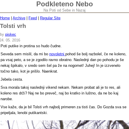
Podkleteno Nebo
Na Poti od Sebe in Nazaj
Home
|
Archive
|
Feed
|
Regular Site
Tolsti vrh
by
piskec
24. 05. 2016
Poti putike in protina so hudo čudne.
Seveda sem mislil, da mi bo
novoletni
pohod še bolj razbolel, če ne koleno,
pa vsaj peto, a se je zgodilo ravno obratno. Naslednji dan po pohodu je še
nekaj špikalo, v sredo sem šel pa že na nogomet! Juhej! In je izzvenelo
točno tako, kot je prišlo. Naenkrat.
Jebela cesta.
Sva morala takoj naslednji vikend nekam. Nekam probat ali je to res, ali
koleno res drži? Naj ne bo preveč, naj bo kratko in luštno, da ne bo kaj
narobe.
Vse kaže, da je bil Tolsti vrh najbolj primeren za tisti čas. Do Gozda sva se
pripeljala, lenobi putikantski.