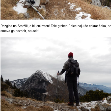
Razgled na Storžič je bil enkraten! Tale greben Psice naju še enkrat čaka, n
smeva ga pozabit, spustit!