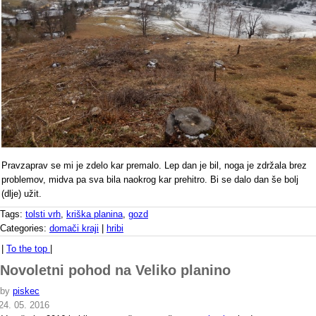
Pravzaprav se mi je zdelo kar premalo. Lep dan je bil, noga je zdržala brez
problemov, midva pa sva bila naokrog kar prehitro. Bi se dalo dan še bolj
(dlje) užit.
Tags:
tolsti vrh
,
kriška planina
,
gozd
Categories:
domači kraji
|
hribi
|
To the top
|
Novoletni pohod na Veliko planino
by
piskec
24. 05. 2016