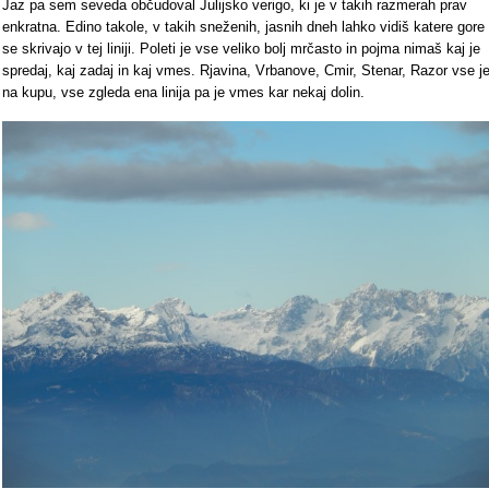
Jaz pa sem seveda občudoval Julijsko verigo, ki je v takih razmerah prav
enkratna. Edino takole, v takih sneženih, jasnih dneh lahko vidiš katere gore
se skrivajo v tej liniji. Poleti je vse veliko bolj mrčasto in pojma nimaš kaj je
spredaj, kaj zadaj in kaj vmes. Rjavina, Vrbanove, Cmir, Stenar, Razor vse j
na kupu, vse zgleda ena linija pa je vmes kar nekaj dolin.