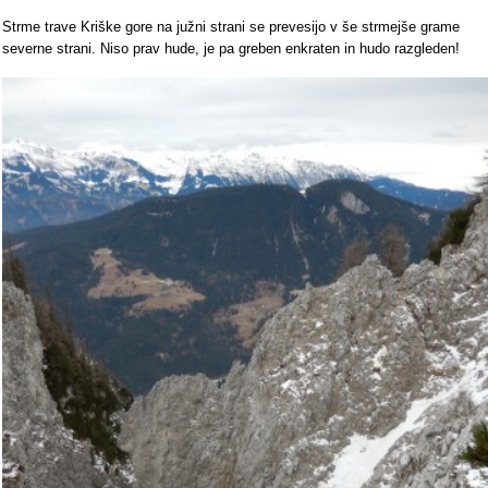
Strme trave Kriške gore na južni strani se prevesijo v še strmejše grame
severne strani. Niso prav hude, je pa greben enkraten in hudo razgleden!