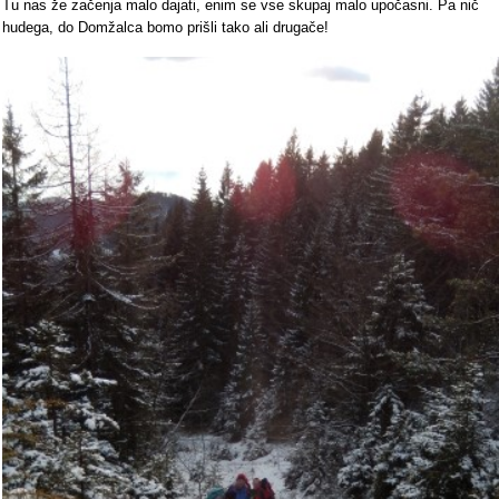
Tu nas že začenja malo dajati, enim se vse skupaj malo upočasni. Pa nič
hudega, do Domžalca bomo prišli tako ali drugače!