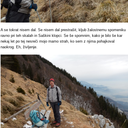
A se tokrat nisem dal. Se nisem dal prestrašit, kljub žalostnemu spomeniku
ravno pri teh skalah in Saškini klopci. Se še spomnim, kako je bilo še kar
nekaj let po tej nesreči mojo mamo strah, ko sem z njima pohajkoval
naokrog. Eh, življenje.