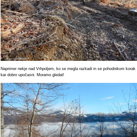
Naprimer nekje nad Vrhpoljem, ko se megla razkadi in se pohodnikom korak
kar dobro upočasni. Moramo gledat!