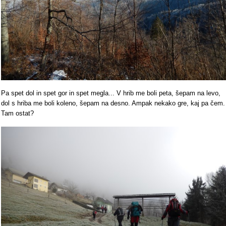
Pa spet dol in spet gor in spet megla... V hrib me boli peta, šepam na levo,
dol s hriba me boli koleno, šepam na desno. Ampak nekako gre, kaj pa čem.
Tam ostat?