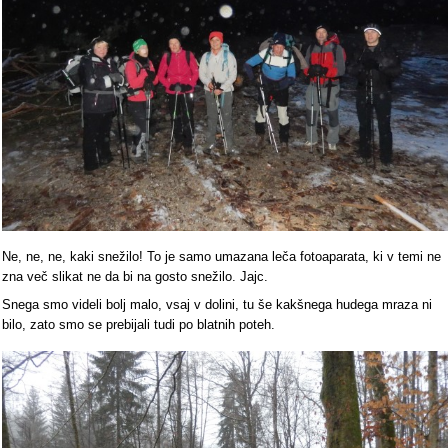
Ne, ne, ne, kaki snežilo! To je samo umazana leča fotoaparata, ki v temi ne
zna več slikat ne da bi na gosto snežilo. Jajc.
Snega smo videli bolj malo, vsaj v dolini, tu še kakšnega hudega mraza ni
bilo, zato smo se prebijali tudi po blatnih poteh.