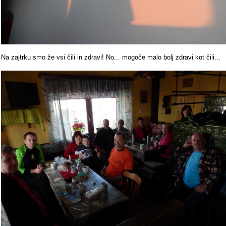
Na zajtrku smo že vsi čili in zdravi! No... mogoče malo bolj zdravi kot čili...