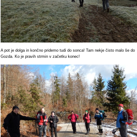
A pot je dolga in končno pridemo tudi do sonca! Tam nekje čisto malo še do
Gozda. Ko je pravih strmin v začetku konec!