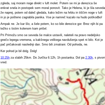
zgleda, saj moram noge direkt v luft molet. Potem se mi je derezica še
enkrat snela in postopek sem moral ponovit. Tako je Helena, ki je šla seveda
že naprej, potem od daleč gledala, kako ležim na hrbtu in tiščim noge v luft
in jo je pošteno zagrabila panika. Vse je namreč kazalo na hudo poškodbo!
Ampak ne. Je kar šlo, a šele potem, ko so bile derezice gor. Brez njih bi pa
težko s tistim kolenom kam prišel.
Pri Primožu smo se seveda še malce ustavili, naleteli na pravo nedeljsko
gnečo lepega vremena, a kakšnega velikega navdušenja spet ni bilo. Kot je
pač pričakovati naslednji dan. Smo bili zmatrani. Od pohoda, ne.
Ker pohod je bil dolg. Dolg!
10:25h
za slabih 25km. Do Jurčka 6:12h, 1h postanka. Dol pa
2:30h
, s pivo
vred.