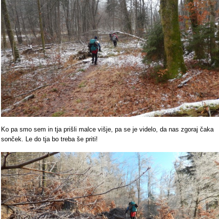
Ko pa smo sem in tja prišli malce višje, pa se je videlo, da nas zgoraj čaka
sonček. Le do tja bo treba še priti!