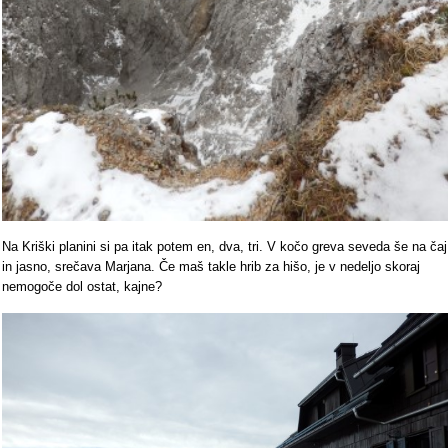
Na Kriški planini si pa itak potem en, dva, tri. V kočo greva seveda še na čaj
in jasno, srečava Marjana. Če maš takle hrib za hišo, je v nedeljo skoraj
nemogoče dol ostat, kajne?