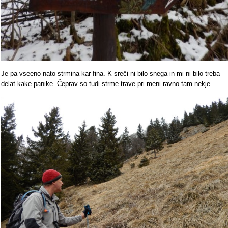
Je pa vseeno nato strmina kar fina. K sreči ni bilo snega in mi ni bilo treba
delat kake panike. Čeprav so tudi strme trave pri meni ravno tam nekje...