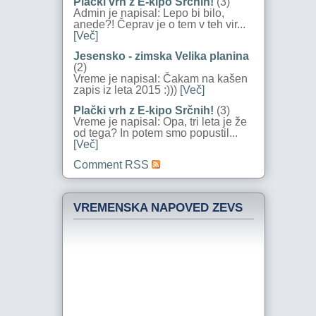
Plački vrh z E-kipo Srčnih!
(3)
Admin je napisal: Lepo bi bilo,
anede?! Čeprav je o tem v teh vir...
[Več]
Jesensko - zimska Velika planina
(2)
Vreme je napisal: Čakam na kašen
zapis iz leta 2015 :)))
[Več]
Plački vrh z E-kipo Srčnih!
(3)
Vreme je napisal: Opa, tri leta je že
od tega? In potem smo popustil...
[Več]
Comment RSS
VREMENSKA NAPOVED ZEVS