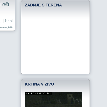
.
[Več]
ZADNJE S TERENA
ji
|
hribi
entarji (0)
KRTINA V ŽIVO