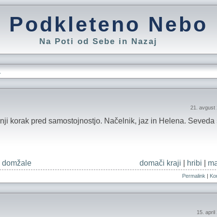
Podkleteno Nebo
Na Poti od Sebe in Nazaj
L
21. avgust
dnji korak pred samostojnostjo. Načelnik, jaz in Helena. Seveda s
 domžale
domači kraji
|
hribi
|
ma
Permalink
|
Kom
15. apri