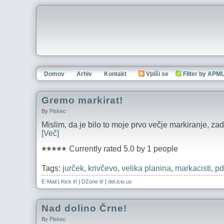
Domov
Arhiv
Kontakt
Vpiši se
Filter by APM
Gremo markirat!
By
Piskec
Mislim, da je bilo to moje prvo večje markiranje, za
[Več]
Currently rated 5.0 by 1 people
Tags:
jurček
,
krivčevo
,
velika planina
,
markacisti
,
pd
E-Mail
|
Kick it!
|
DZone it!
|
del.icio.us
Nad dolino Črne!
By
Piskec