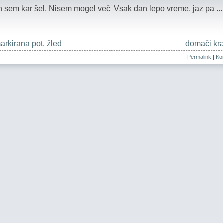
in sem kar šel. Nisem mogel več. Vsak dan lepo vreme, jaz pa ..
arkirana pot
,
žled
domači kra
Permalink
|
Kom