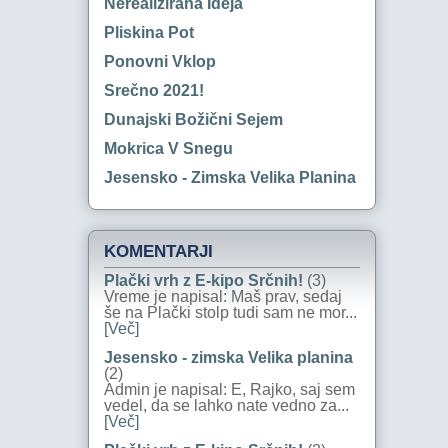
Nerealizirana Ideja
Pliskina Pot
Ponovni Vklop
Srečno 2021!
Dunajski Božični Sejem
Mokrica V Snegu
Jesensko - Zimska Velika Planina
KOMENTARJI
Plački vrh z E-kipo Srčnih!
(3)
Vreme je napisal: Maš prav, sedaj
še na Plački stolp tudi sam ne mor...
[Več]
Jesensko - zimska Velika planina
(2)
Admin je napisal: E, Rajko, saj sem
vedel, da se lahko nate vedno za...
[Več]