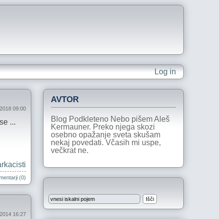
Log in
AVTOR
 2018 09:00
Blog Podkleteno Nebo pišem Aleš
e ...
Kermauner. Preko njega skozi
osebno opažanje sveta skušam
nekaj povedati. Včasih mi uspe,
večkrat ne.
rkacisti
entarji (0)
l 2014 16:27