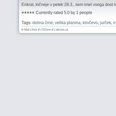
Enkrat, točneje v petek 28.3., sem imel vsega dost 
Currently rated 5.0 by 1 people
Tags:
dolina črne
,
velika planina
,
krivčevo
,
jurček
,
m
E-Mail
|
Kick it!
|
DZone it!
|
del.icio.us