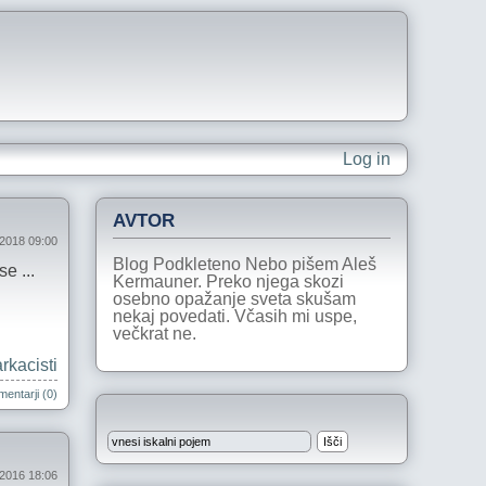
Log in
AVTOR
 2018 09:00
Blog Podkleteno Nebo pišem Aleš
e ...
Kermauner. Preko njega skozi
osebno opažanje sveta skušam
nekaj povedati. Včasih mi uspe,
večkrat ne.
rkacisti
entarji (0)
 2016 18:06