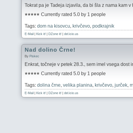
Tokrat pa je Tadeja izjavila, da bi šla z nama kam v
Currently rated 5.0 by 1 people
Tags:
dom na kisovcu
,
krivčevo
,
podkrajnik
E-Mail
|
Kick it!
|
DZone it!
|
del.icio.us
Nad dolino Črne!
By
Piskec
Enkrat, točneje v petek 28.3., sem imel vsega dost 
Currently rated 5.0 by 1 people
Tags:
dolina črne
,
velika planina
,
krivčevo
,
jurček
,
m
E-Mail
|
Kick it!
|
DZone it!
|
del.icio.us