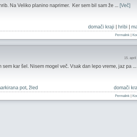
 hrib. Na Veliko planino naprimer. Ker sem bil sam že ...
[Več]
domači kraji
|
hribi
|
ma
Permalink
|
Kom
15. apri
in sem kar šel. Nisem mogel več. Vsak dan lepo vreme, jaz pa ..
arkirana pot
,
žled
domači kra
Permalink
|
Kom