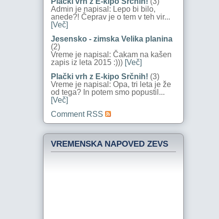
Plački vrh z E-kipo Srčnih!
(3)
Admin je napisal: Lepo bi bilo,
anede?! Čeprav je o tem v teh vir...
[Več]
Jesensko - zimska Velika planina
(2)
Vreme je napisal: Čakam na kašen
zapis iz leta 2015 :)))
[Več]
Plački vrh z E-kipo Srčnih!
(3)
Vreme je napisal: Opa, tri leta je že
od tega? In potem smo popustil...
[Več]
Comment RSS
VREMENSKA NAPOVED ZEVS