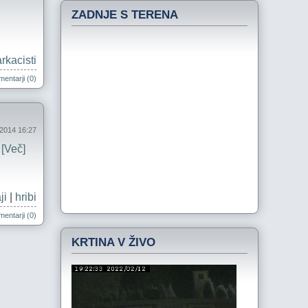
ZADNJE S TERENA
rkacisti
entarji (0)
l 2014 16:27
.
[Več]
ji
|
hribi
entarji (0)
KRTINA V ŽIVO