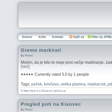
Domov
Arhiv
Kontakt
Vpiši se
Filter by APM
Gremo markirat!
By
Piskec
Mislim, da je bilo to moje prvo večje markiranje, za
[Več]
Currently rated 5.0 by 1 people
Tags:
jurček
,
krivčevo
,
velika planina
,
markacisti
,
pd
E-Mail
|
Kick it!
|
DZone it!
|
del.icio.us
Pregled poti na Kisovec
By
Piskec