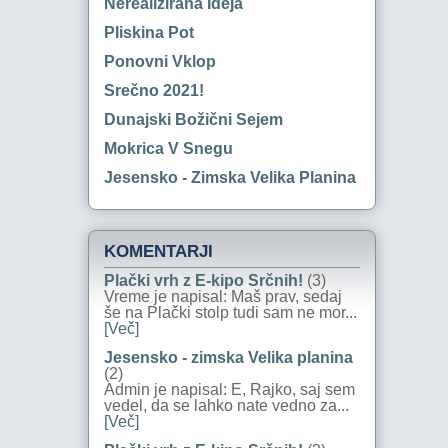
Nerealizirana Ideja
Pliskina Pot
Ponovni Vklop
Srečno 2021!
Dunajski Božični Sejem
Mokrica V Snegu
Jesensko - Zimska Velika Planina
KOMENTARJI
Plački vrh z E-kipo Srčnih!
(3)
Vreme je napisal: Maš prav, sedaj
še na Plački stolp tudi sam ne mor...
[Več]
Jesensko - zimska Velika planina
(2)
Admin je napisal: E, Rajko, saj sem
vedel, da se lahko nate vedno za...
[Več]