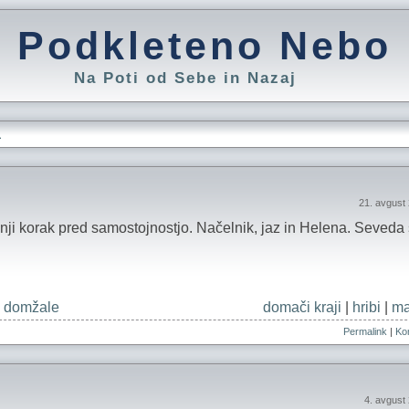
Podkleteno Nebo
Na Poti od Sebe in Nazaj
L
21. avgust
dnji korak pred samostojnostjo. Načelnik, jaz in Helena. Seveda s
 domžale
domači kraji
|
hribi
|
ma
Permalink
|
Kom
4. avgust