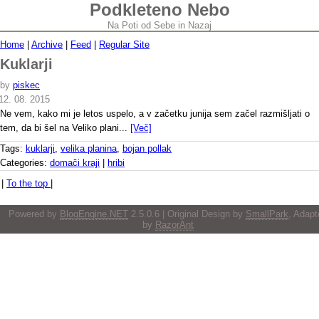
Podkleteno Nebo
Na Poti od Sebe in Nazaj
Home
|
Archive
|
Feed
|
Regular Site
Kuklarji
by
piskec
12. 08. 2015
Ne vem, kako mi je letos uspelo, a v začetku junija sem začel razmišljati o
tem, da bi šel na Veliko plani...
[Več]
Tags:
kuklarji
,
velika planina
,
bojan pollak
Categories:
domači kraji
|
hribi
|
To the top
|
Powered by
BlogEngine.NET
2.5.0.6 | Original Design by
SmallPark
, Adapt
by
RazorAnt