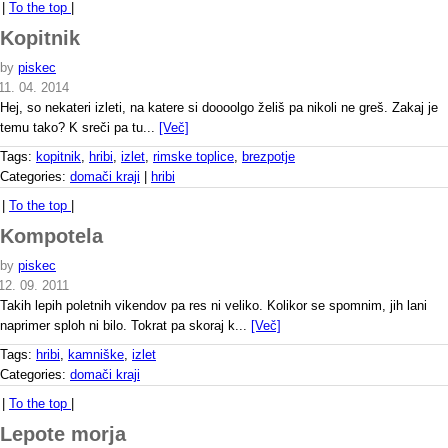
|
To the top
|
Kopitnik
by
piskec
11. 04. 2014
Hej, so nekateri izleti, na katere si doooolgo želiš pa nikoli ne greš. Zakaj je
temu tako? K sreči pa tu...
[Več]
Tags:
kopitnik
,
hribi
,
izlet
,
rimske toplice
,
brezpotje
Categories:
domači kraji
|
hribi
|
To the top
|
Kompotela
by
piskec
12. 09. 2011
Takih lepih poletnih vikendov pa res ni veliko. Kolikor se spomnim, jih lani
naprimer sploh ni bilo. Tokrat pa skoraj k...
[Več]
Tags:
hribi
,
kamniške
,
izlet
Categories:
domači kraji
|
To the top
|
Lepote morja