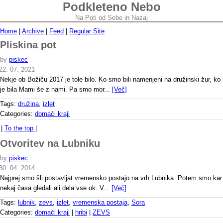
Podkleteno Nebo
Na Poti od Sebe in Nazaj
Home
|
Archive
|
Feed
|
Regular Site
Pliskina pot
by
piskec
22. 07. 2021
Nekje ob Božiču 2017 je tole bilo. Ko smo bili namenjeni na družinski žur, ko
je bila Mami še z nami. Pa smo mor...
[Več]
Tags:
družina
,
izlet
Categories:
domači kraji
|
To the top
|
Otvoritev na Lubniku
by
piskec
30. 04. 2014
Najprej smo šli postavljat vremensko postajo na vrh Lubnika. Potem smo kar
nekaj časa gledali ali dela vse ok. V...
[Več]
Tags:
lubnik
,
zevs
,
izlet
,
vremenska postaja
,
Sora
Categories:
domači kraji
|
hribi
|
ZEVS