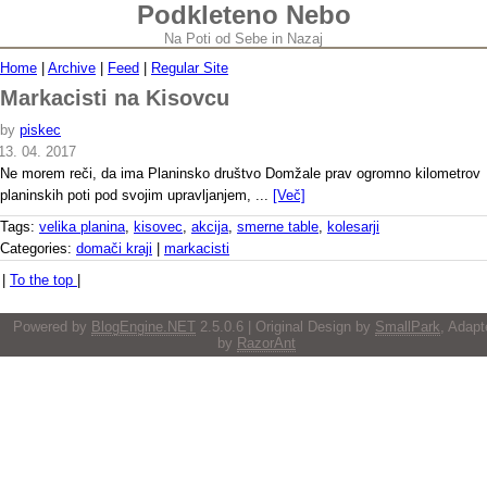
Podkleteno Nebo
Na Poti od Sebe in Nazaj
Home
|
Archive
|
Feed
|
Regular Site
Markacisti na Kisovcu
by
piskec
13. 04. 2017
Ne morem reči, da ima Planinsko društvo Domžale prav ogromno kilometrov
planinskih poti pod svojim upravljanjem, ...
[Več]
Tags:
velika planina
,
kisovec
,
akcija
,
smerne table
,
kolesarji
Categories:
domači kraji
|
markacisti
|
To the top
|
Powered by
BlogEngine.NET
2.5.0.6 | Original Design by
SmallPark
, Adapt
by
RazorAnt