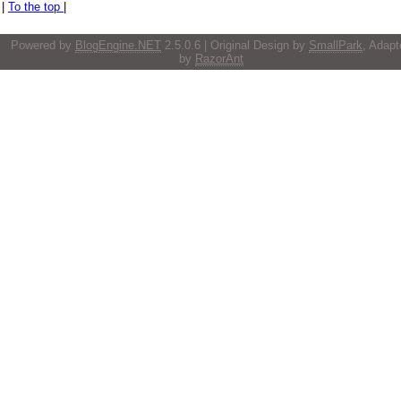
|
To the top
|
Powered by
BlogEngine.NET
2.5.0.6 | Original Design by
SmallPark
, Adapt
by
RazorAnt