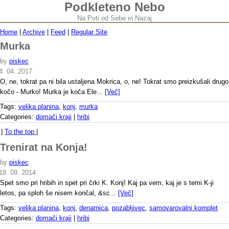
Podkleteno Nebo
Na Poti od Sebe in Nazaj
Home
|
Archive
|
Feed
|
Regular Site
Murka
by
piskec
4. 04. 2017
O, ne, tokrat pa ni bila ustaljena Mokrica, o, ne! Tokrat smo preizkušali drugo
kočo - Murko! Murka je koča Ele...
[Več]
Tags:
velika planina
,
konj
,
murka
Categories:
domači kraji
|
hribi
|
To the top
|
Trenirat na Konja!
by
piskec
18. 09. 2014
Spet smo pri hribih in spet pri črki K. Konj! Kaj pa vem, kaj je s temi K-ji
letos, pa sploh še nisem končal, &sc...
[Več]
Tags:
velika planina
,
konj
,
denarnica
,
pozabljivec
,
samovarovalni komplet
Categories:
domači kraji
|
hribi