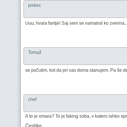
piskec
Uuu, hvala fantje! Saj sem se namatral ko zverina..
Tomaž
se počutim, kot da pri vas doma stanujem. Pa še de
chef
A to je omara? To je faking soba, v katero lahko spr
Čestitke.