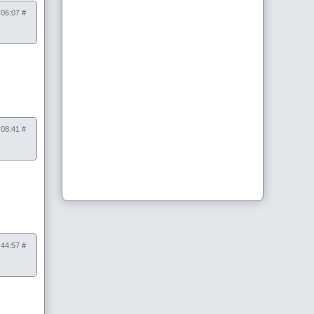
9:06:07
#
0:08:41
#
5:44:57
#