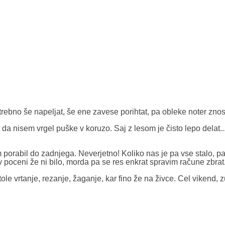
trebno še napeljat, še ene zavese porihtat, pa obleke noter znosi
da nisem vrgel puške v koruzo. Saj z lesom je čisto lepo delat..
m porabil do zadnjega. Neverjetno! Koliko nas je pa vse stalo, p
 poceni že ni bilo, morda pa se res enkrat spravim račune zbrat
ole vrtanje, rezanje, žaganje, kar fino že na živce. Cel vikend, 