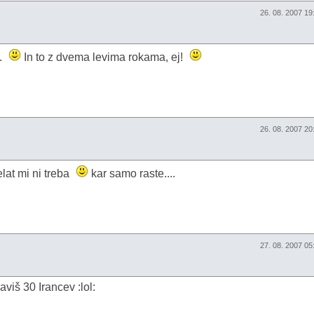
26. 08. 2007 1
.
In to z dvema levima rokama, ej!
26. 08. 2007 2
lat mi ni treba
kar samo raste....
27. 08. 2007 0
aviš 30 Irancev :lol: