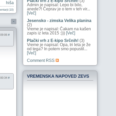
Plački vrh z E-kipo Srčnih!
(3)
hiša
Admin je napisal: Lepo bi bilo,
anede?! Čeprav je o tem v teh vir...
ntarji (10)
[Več]
Jesensko - zimska Velika planina
-
(2)
Vreme je napisal: Čakam na kašen
zapis iz leta 2015 :)))
[Več]
8:09:06
#
Plački vrh z E-kipo Srčnih!
(3)
Vreme je napisal: Opa, tri leta je že
od tega? In potem smo popustil...
[Več]
Comment RSS
VREMENSKA NAPOVED ZEVS
9:00:34
#