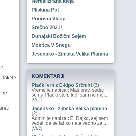
Nerealizirana Ideja
Pliskina Pot
Ponovni Vklop
Srečno 2021!
Dunajski Božični Sejem
Mokrica V Snegu
Jesensko - Zimska Velika Planina
t.
KOMENTARJI
. Takele
Plački vrh z E-kipo Srčnih!
(3)
Vreme je napisal: Maš prav, sedaj
a ne
še na Plački stolp tudi sam ne mor...
.
[Več]
zunaj
Jesensko - zimska Velika planina
(2)
Admin je napisal: E, Rajko, saj sem
vedel, da se lahko nate vedno za...
[Več]