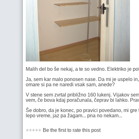
Malih del bo še nekaj, a te so vedno. Elektriko je po
Ja, sem kar malo ponosen nase. Da mi je uspelo in, 
omare si pa ne naredi vsak sam, anede?
V stene sem zvrtal približno 160 lukenj. Vijakov se
vem, če bova kdaj poračunala, čeprav bi lahko. Prav
Še dobro, da je konec, po pravici povedano, mi gre t
lepo vreme, jaz pa žagam... pna no nekam...
Be the first to rate this post