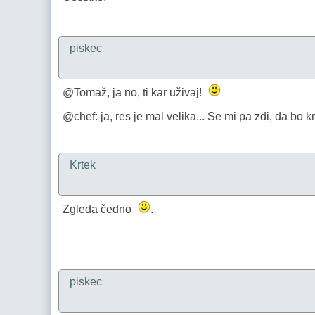
piskec
@Tomaž, ja no, ti kar uživaj!
@chef: ja, res je mal velika... Se mi pa zdi, da bo 
Krtek
Zgleda čedno
.
piskec