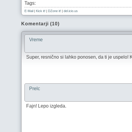
Tags:
E-Mail
|
Kick it!
|
DZone it!
|
del.icio.us
Komentarji (10)
Vreme
Super, resnično si lahko ponosen, da ti je uspelo! Ka
Prelc
Fajn! Lepo izgleda.