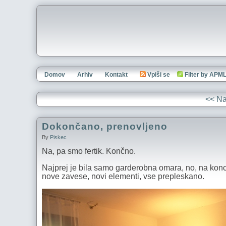
Domov
Arhiv
Kontakt
Vpiši se
Filter by APM
<< Na
Dokončano, prenovljeno
By
Piskec
Na, pa smo fertik. Končno.
Najprej je bila samo garderobna omara, no, na konc
nove zavese, novi elementi, vse prepleskano.