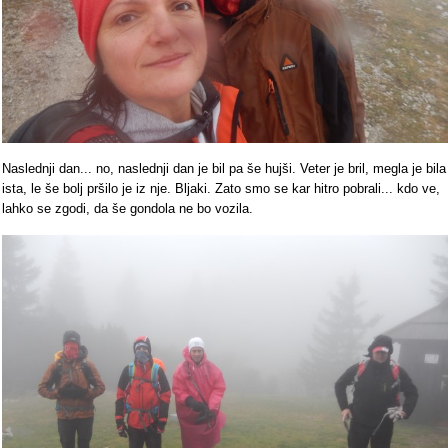
Naslednji dan... no, naslednji dan je bil pa še hujši. Veter je bril, megla je bila
ista, le še bolj pršilo je iz nje. Bljaki. Zato smo se kar hitro pobrali... kdo ve,
lahko se zgodi, da še gondola ne bo vozila.