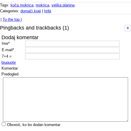
Tags:
koča mokrica
,
mokrica
,
velika planina
Categories:
domači kraji
|
hribi
|
To the top
|
Pingbacks and trackbacks (1)
+
Dodaj komentar
Ime*
E-mail*
7+4 =
b
i
u
quote
Komentar
Predogled
Obvesti, ko bo dodan komentar