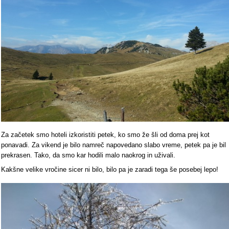
Za začetek smo hoteli izkoristiti petek, ko smo že šli od doma prej kot
ponavadi. Za vikend je bilo namreč napovedano slabo vreme, petek pa je bil
prekrasen. Tako, da smo kar hodili malo naokrog in uživali.
Kakšne velike vročine sicer ni bilo, bilo pa je zaradi tega še posebej lepo!