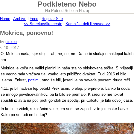
Podkleteno Nebo
Na Poti od Sebe in Nazaj
Home
|
Archive
|
Feed
|
Regular Site
<< Smrekovške ceste
|
Kamniški deli Krvavca >>
Mokrica, ponovno!
by
piskec
5. 10. 2017
O, Mokrica naša, kjer stoji... ah, ne, ne, ne. Da ne bi slučajno naklepal kakih
rim.
Mokrica je koča na Veliki planini in naša stalno obiskovana točka. S prijatelji
se vedno rada vračava tja, vsako leto približno dvakrat. Tudi 2016 ni bilo
izjema. Enkrat,
pozimi
, smo že bili, jeseni je pa seveda povsem druga reč!
4.11. je bil nadvse lep petek! Prekrasen, prelep, pre-pre-pre. Lahko bi dodal
še mnogo poveličevalnikov, pa bi bilo še premalo. K sreči so me tokrat
spustili iz avta na poti proti gondoli že spodaj, pri Calcitu, je bilo dovolj časa.
In ko bi le videli, s kakšnim veseljem sem se zapodil v te jesenske barve...
Kako pa se tudi ne bi, kaj?