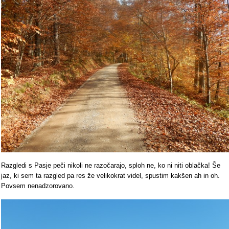
Razgledi s Pasje peči nikoli ne razočarajo, sploh ne, ko ni niti oblačka! Še
jaz, ki sem ta razgled pa res že velikokrat videl, spustim kakšen ah in oh.
Povsem nenadzorovano.