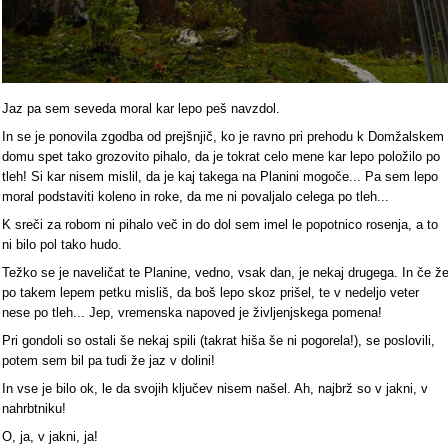
Jaz pa sem seveda moral kar lepo peš navzdol.
In se je ponovila zgodba od prejšnjič, ko je ravno pri prehodu k Domžalskem
domu spet tako grozovito pihalo, da je tokrat celo mene kar lepo položilo po
tleh! Si kar nisem mislil, da je kaj takega na Planini mogoče... Pa sem lepo
moral podstaviti koleno in roke, da me ni povaljalo celega po tleh...
K sreči za robom ni pihalo več in do dol sem imel le popotnico rosenja, a to
ni bilo pol tako hudo.
Težko se je naveličat te Planine, vedno, vsak dan, je nekaj drugega. In če ž
po takem lepem petku misliš, da boš lepo skoz prišel, te v nedeljo veter
nese po tleh... Jep, vremenska napoved je življenjskega pomena!
Pri gondoli so ostali še nekaj spili (takrat hiša še ni pogorela!), se poslovili,
potem sem bil pa tudi že jaz v dolini!
In vse je bilo ok, le da svojih ključev nisem našel. Ah, najbrž so v jakni, v
nahrbtniku!
O, ja, v jakni, ja!