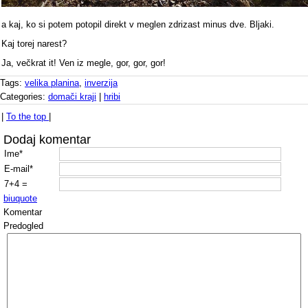
a kaj, ko si potem potopil direkt v meglen zdrizast minus dve. Bljaki.
Kaj torej narest?
Ja, večkrat it! Ven iz megle, gor, gor, gor!
Tags:
velika planina
,
inverzija
Categories:
domači kraji
|
hribi
|
To the top
|
Dodaj komentar
Ime*
E-mail*
7+4 =
b
i
u
quote
Komentar
Predogled