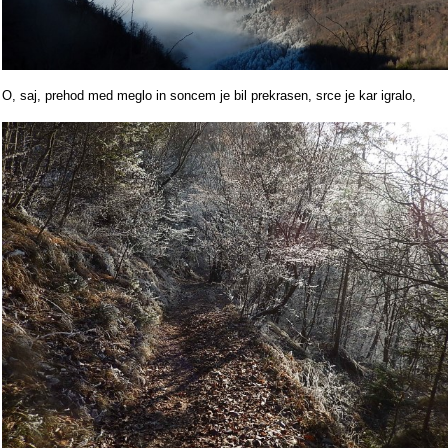
O, saj, prehod med meglo in soncem je bil prekrasen, srce je kar igralo,