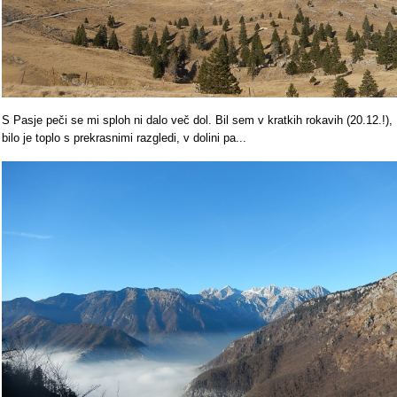
S Pasje peči se mi sploh ni dalo več dol. Bil sem v kratkih rokavih (20.12.!),
bilo je toplo s prekrasnimi razgledi, v dolini pa...