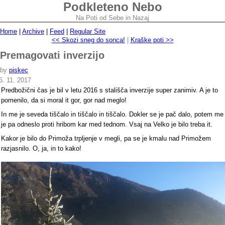
Podkleteno Nebo
Na Poti od Sebe in Nazaj
Home
|
Archive
|
Feed
|
Regular Site
<< Skozi sneg do sonca!
|
Kraške poti >>
Premagovati inverzijo
by
piskec
6. 11. 2017
Predbožični čas je bil v letu 2016 s stališča inverzije super zanimiv. A je to
pomenilo, da si moral it gor, gor nad meglo!
In me je seveda tiščalo in tiščalo in tiščalo. Dokler se je pač dalo, potem me
je pa odneslo proti hribom kar med tednom. Vsaj na Velko je bilo treba it.
Kakor je bilo do Primoža trpljenje v megli, pa se je kmalu nad Primožem
razjasnilo. O, ja, in to kako!