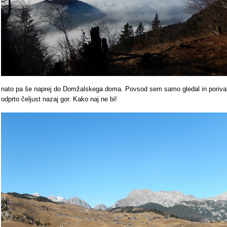
nato pa še naprej do Domžalskega doma. Povsod sem samo gledal in poriva
odprto čeljust nazaj gor. Kako naj ne bi!