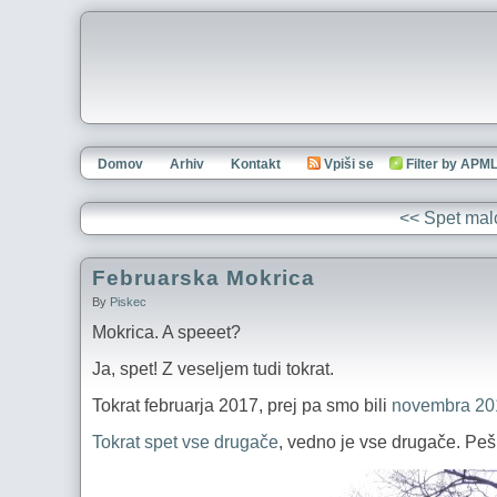
Domov
Arhiv
Kontakt
Vpiši se
Filter by APM
<< Spet mal
Februarska Mokrica
By
Piskec
Mokrica. A speeet?
Ja, spet! Z veseljem tudi tokrat.
Tokrat februarja 2017, prej pa smo bili
novembra 20
Tokrat spet vse drugače
, vedno je vse drugače. Peš 