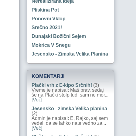
Nerealizirana Ideja
Pliskina Pot
Ponovni Vklop
Srečno 2021!
Dunajski Božični Sejem
Mokrica V Snegu
Jesensko - Zimska Velika Planina
KOMENTARJI
Plački vrh z E-kipo Srčnih!
(3)
Vreme je napisal: Maš prav, sedaj
še na Plački stolp tudi sam ne mor...
[Več]
Jesensko - zimska Velika planina
(2)
Admin je napisal: E, Rajko, saj sem
vedel, da se lahko nate vedno za...
[Več]