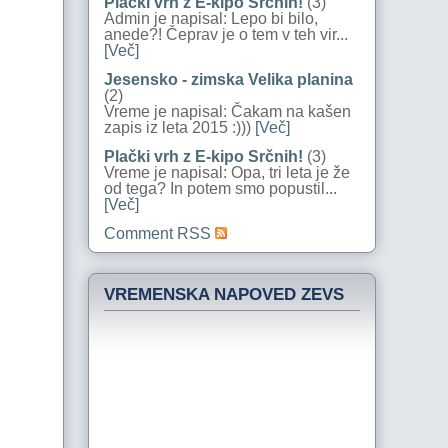
Plački vrh z E-kipo Srčnih!
(3)
Admin je napisal: Lepo bi bilo,
anede?! Čeprav je o tem v teh vir...
[Več]
Jesensko - zimska Velika planina
(2)
Vreme je napisal: Čakam na kašen
zapis iz leta 2015 :)))
[Več]
Plački vrh z E-kipo Srčnih!
(3)
Vreme je napisal: Opa, tri leta je že
od tega? In potem smo popustil...
[Več]
Comment RSS
VREMENSKA NAPOVED ZEVS