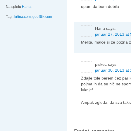
upam da bom dobila
Na spletu
Hana
.
Tagi:
krtina.com
,
geoStik.com
Hana
says:
januar 27, 2013 at 
Melita, malce si že pozna za
piskec
says:
januar 30, 2013 at
Zdajle tole berem čez par 
pojma in da se nič ne spom
luknje!
Ampak zgleda, da sva takra