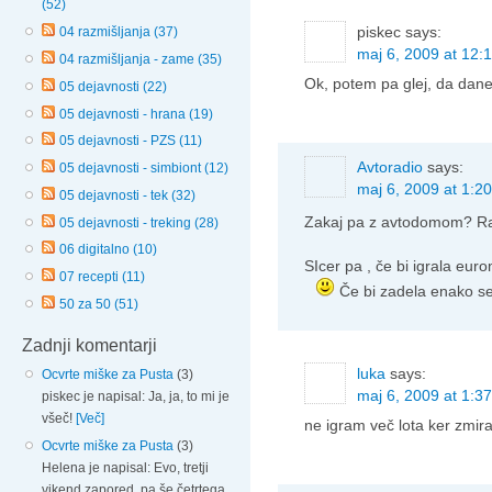
(52)
piskec
says:
04 razmišljanja (37)
maj 6, 2009 at 12:
04 razmišljanja - zame (35)
Ok, potem pa glej, da dan
05 dejavnosti (22)
05 dejavnosti - hrana (19)
05 dejavnosti - PZS (11)
Avtoradio
says:
05 dejavnosti - simbiont (12)
maj 6, 2009 at 1:20
05 dejavnosti - tek (32)
Zakaj pa z avtodomom? Ra
05 dejavnosti - treking (28)
06 digitalno (10)
SIcer pa , če bi igrala eurom
07 recepti (11)
Če bi zadela enako s
50 za 50 (51)
Zadnji komentarji
luka
says:
Ocvrte miške za Pusta
(3)
maj 6, 2009 at 1:37
piskec je napisal: Ja, ja, to mi je
všeč!
[Več]
ne igram več lota ker zmir
Ocvrte miške za Pusta
(3)
Helena je napisal: Evo, tretji
vikend zapored, pa še četrtega