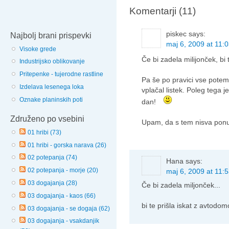
Komentarji (11)
piskec
says:
Najbolj brani prispevki
maj 6, 2009 at 11:
Visoke grede
Če bi zadela milijonček, bi
Industrijsko oblikovanje
Pritepenke - tujerodne rastline
Pa še po pravici vse potem 
Izdelava lesenega loka
vplačal listek. Poleg tega je
Oznake planinskih poti
dan!
Združeno po vsebini
Upam, da s tem nisva ponu
01 hribi (73)
01 hribi - gorska narava (26)
02 potepanja (74)
Hana
says:
02 potepanja - morje (20)
maj 6, 2009 at 11:
03 dogajanja (28)
Če bi zadela miljonček...
03 dogajanja - kaos (66)
bi te prišla iskat z avtodom
03 dogajanja - se dogaja (62)
03 dogajanja - vsakdanjik