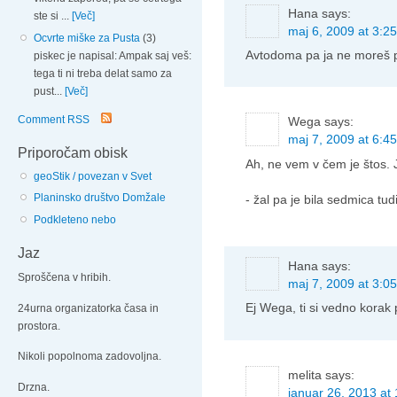
Hana
says:
ste si ...
[Več]
maj 6, 2009 at 3:25
Ocvrte miške za Pusta
(3)
Avtodoma pa ja ne moreš pr
piskec je napisal: Ampak saj veš:
tega ti ni treba delat samo za
pust...
[Več]
Comment RSS
Wega
says:
maj 7, 2009 at 6:45
Priporočam obisk
Ah, ne vem v čem je štos. 
geoStik / povezan v Svet
Planinsko društvo Domžale
- žal pa je bila sedmica tud
Podkleteno nebo
Jaz
Hana
says:
Sproščena v hribih.
maj 7, 2009 at 3:05
Ej Wega, ti si vedno korak 
24urna organizatorka časa in
prostora.
Nikoli popolnoma zadovoljna.
melita
says:
Drzna.
januar 26, 2013 at