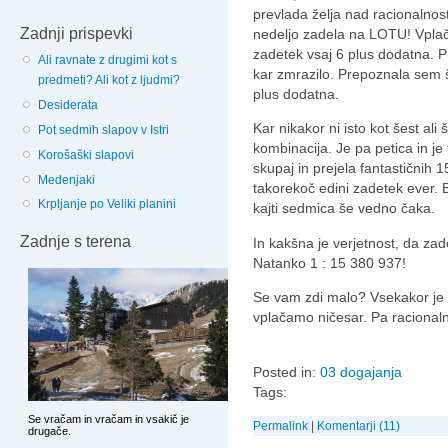
prevlada želja nad racionalnos
Zadnji prispevki
nedeljo zadela na LOTU! Vplačan
zadetek vsaj 6 plus dodatna. Pr
Ali ravnate z drugimi kot s
kar zmrazilo. Prepoznala sem šes
predmeti? Ali kot z ljudmi?
plus dodatna.
Desiderata
Kar nikakor ni isto kot šest ali
Pot sedmih slapov v Istri
kombinacija. Je pa petica in je
Korošaški slapovi
skupaj in prejela fantastičnih 1
Medenjaki
takorekoč edini zadetek ever. 
Krpljanje po Veliki planini
kajti sedmica še vedno čaka.
Zadnje s terena
In kakšna je verjetnost, da za
Natanko 1 : 15 380 937!
Se vam zdi malo? Vsekakor je v
vplačamo ničesar. Pa racionalno
Posted in:
03 dogajanja
Tags:
Permalink
|
Komentarji (11)