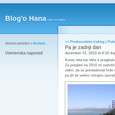
Blog'o Hana
splet na Spletu
<< Prednovoletni treking
|
Pivk
Seznam pohodov
v številkah
...
Pa je zadnji dan
december 31, 2010 at 8:26 do
Vremenska napoved
Konec leta kar kliče k pregledu
Za pregled na 2010 mi zadošča
vidim, da so prevladovali hribi 
pa jih še vedno vztrajno zavra