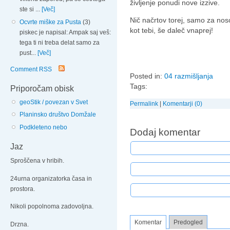
življenje ponudi nove izzive.
ste si ...
[Več]
Nič načrtov torej, samo za noso
Ocvrte miške za Pusta
(3)
kot tebi, še daleč vnaprej!
piskec je napisal: Ampak saj veš:
tega ti ni treba delat samo za
pust...
[Več]
Comment RSS
Posted in:
04 razmišljanja
Tags:
Priporočam obisk
geoStik / povezan v Svet
Permalink
|
Komentarji (0)
Planinsko društvo Domžale
Podkleteno nebo
Dodaj komentar
Jaz
Sproščena v hribih.
24urna organizatorka časa in
prostora.
Nikoli popolnoma zadovoljna.
Komentar
Predogled
Drzna.