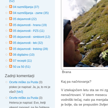
(52)
04 razmišljanja (37)
04 razmišljanja - zame (35)
05 dejavnosti (22)
05 dejavnosti - hrana (19)
05 dejavnosti - PZS (11)
05 dejavnosti - simbiont (12)
05 dejavnosti - tek (32)
05 dejavnosti - treking (28)
06 digitalno (10)
07 recepti (11)
50 za 50 (51)
Brana
Zadnji komentarji
Kaj pa načrtovanja?
Ocvrte miške za Pusta
(3)
piskec je napisal: Ja, ja, to mi je
V iztekajočem letu sta se mi z
všeč!
[Več]
nenačrtovani. V istem mesecu
Ocvrte miške za Pusta
(3)
vodniški tečaj, nato pa menjal
Helena je napisal: Evo, tretji
je bolje, da se prepustim življ
vikend zapored, pa še četrtega