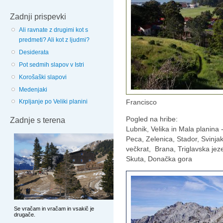
Zadnji prispevki
Ali ravnate z drugimi kot s
predmeti? Ali kot z ljudmi?
Desiderata
Pot sedmih slapov v Istri
Korošaški slapovi
Medenjaki
Francisco
Krpljanje po Veliki planini
Pogled na hribe:
Zadnje s terena
Lubnik, Velika in Mala planina
Peca, Zelenica, Stador, Svinja
večkrat, Brana, Triglavska jeze
Skuta, Donačka gora