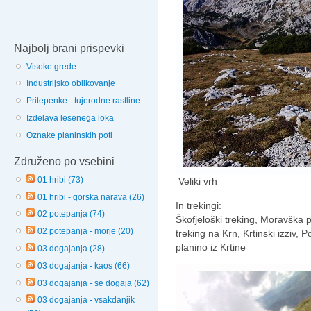
Najbolj brani prispevki
Visoke grede
Industrijsko oblikovanje
Pritepenke - tujerodne rastline
Izdelava lesenega loka
Oznake planinskih poti
Združeno po vsebini
01 hribi (73)
Veliki vrh
01 hribi - gorska narava (26)
In trekingi:
02 potepanja (74)
Škofjeloški treking, Moravška p
02 potepanja - morje (20)
treking na Krn, Krtinski izziv, 
planino iz Krtine
03 dogajanja (28)
03 dogajanja - kaos (66)
03 dogajanja - se dogaja (62)
03 dogajanja - vsakdanjik