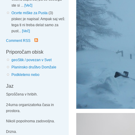
ste si ...
[Več]
Ocvrte miške za Pusta
(3)
piskec je napisal: Ampak saj veš:
tega ti ni treba delat samo za
pust...
[Več]
Comment RSS
Priporočam obisk
geoStik / povezan v Svet
Planinsko društvo Domžale
Podkleteno nebo
Jaz
Sproščena v hribih.
24urna organizatorka časa in
prostora.
Nikoli popolnoma zadovoljna.
Drzna.