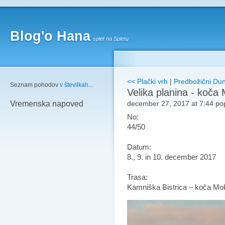
Blog'o Hana
splet na Spletu
<< Plački vrh
|
Predbožični Dun
Seznam pohodov
v številkah
...
Velika planina - koča
december 27, 2017 at 7:44 po
Vremenska napoved
No:
44/50
Datum:
8., 9. in 10. december 2017
Trasa:
Kamniška Bistrica – koča Mokr