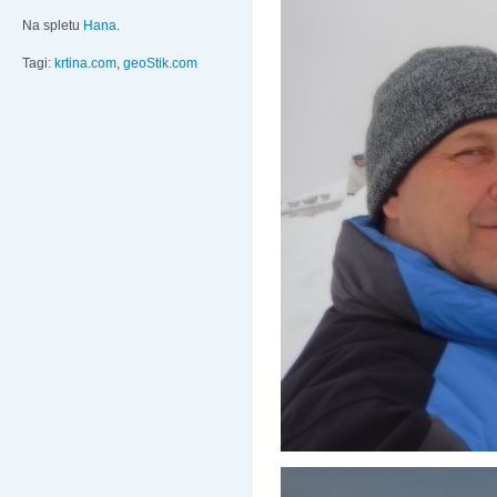
Na spletu
Hana
.
Tagi:
krtina.com
,
geoStik.com