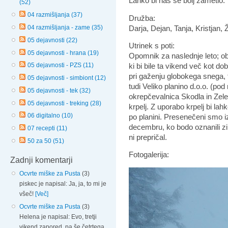
Lahko bi nas še bolj zametlo.
(52)
04 razmišljanja (37)
Družba:
Darja, Dejan, Tanja, Kristjan,
04 razmišljanja - zame (35)
05 dejavnosti (22)
Utrinek s poti:
05 dejavnosti - hrana (19)
Opomnik za naslednje leto; ob
ki bi bile ta vikend več kot d
05 dejavnosti - PZS (11)
pri gaženju globokega snega, 
05 dejavnosti - simbiont (12)
tudi Veliko planino d.o.o. (po
05 dejavnosti - tek (32)
okrepčevalnica Skodla in Zeleni
05 dejavnosti - treking (28)
krpelj. Z uporabo krpelj bi la
06 digitalno (10)
po planini. Presenečeni smo iz
decembru, ko bodo oznanili z
07 recepti (11)
ni prepričal.
50 za 50 (51)
Fotogalerija:
Zadnji komentarji
Ocvrte miške za Pusta
(3)
piskec je napisal: Ja, ja, to mi je
všeč!
[Več]
Ocvrte miške za Pusta
(3)
Helena je napisal: Evo, tretji
vikend zapored, pa še četrtega