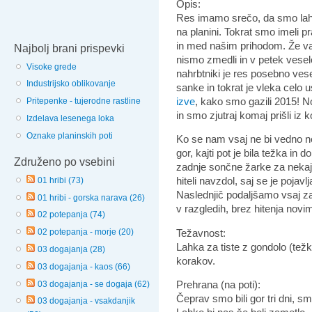
Opis:
Res imamo srečo, da smo lahko 
na planini. Tokrat smo imeli p
in med našim prihodom. Že va
Najbolj brani prispevki
nismo zmedli in v petek veselo
Visoke grede
nahrbtniki je res posebno ves
Industrijsko oblikovanje
sanke in tokrat je vleka celo
izve
, kako smo gazili 2015! N
Pritepenke - tujerodne rastline
in smo zjutraj komaj prišli iz 
Izdelava lesenega loka
Oznake planinskih poti
Ko se nam vsaj ne bi vedno ne
gor, kajti pot je bila težka in 
Združeno po vsebini
zadnje sončne žarke za nekaj 
hiteli navzdol, saj se je pojav
01 hribi (73)
Naslednjič podaljšamo vsaj z
01 hribi - gorska narava (26)
v razgledih, brez hitenja nov
02 potepanja (74)
Težavnost:
02 potepanja - morje (20)
Lahka za tiste z gondolo (tež
03 dogajanja (28)
korakov.
03 dogajanja - kaos (66)
Prehrana (na poti):
03 dogajanja - se dogaja (62)
Čeprav smo bili gor tri dni, sm
03 dogajanja - vsakdanjik