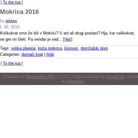
|
To the top
|
Mokrica 2016
by
piskec
1. 06. 2016
Kolikokrat smo že bili v Mokrici? V eni ali drugi postavi? Hja, kar velikokrat,
ne gre mi šteti. Pa vendar je ved...
[Več]
Tags:
velika planina
,
koča mokrica
,
kisovec
,
domžalski dom
Categories:
domači kraji
|
hribi
|
To the top
|
Powered by
BlogEngine.NET
2.5.0.6 | Original Design by
SmallPark
, Adapt
by
RazorAnt