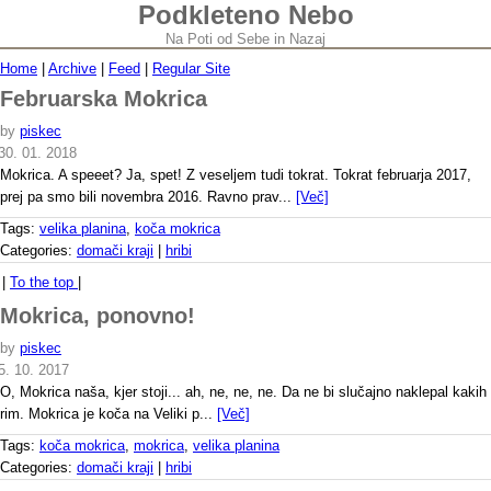
Podkleteno Nebo
Na Poti od Sebe in Nazaj
Home
|
Archive
|
Feed
|
Regular Site
Februarska Mokrica
by
piskec
30. 01. 2018
Mokrica. A speeet? Ja, spet! Z veseljem tudi tokrat. Tokrat februarja 2017,
prej pa smo bili novembra 2016. Ravno prav...
[Več]
Tags:
velika planina
,
koča mokrica
Categories:
domači kraji
|
hribi
|
To the top
|
Mokrica, ponovno!
by
piskec
5. 10. 2017
O, Mokrica naša, kjer stoji... ah, ne, ne, ne. Da ne bi slučajno naklepal kakih
rim. Mokrica je koča na Veliki p...
[Več]
Tags:
koča mokrica
,
mokrica
,
velika planina
Categories:
domači kraji
|
hribi