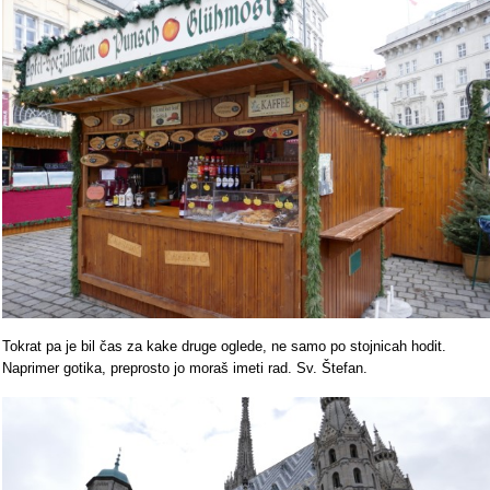
Tokrat pa je bil čas za kake druge oglede, ne samo po stojnicah hodit.
Naprimer gotika, preprosto jo moraš imeti rad. Sv. Štefan.