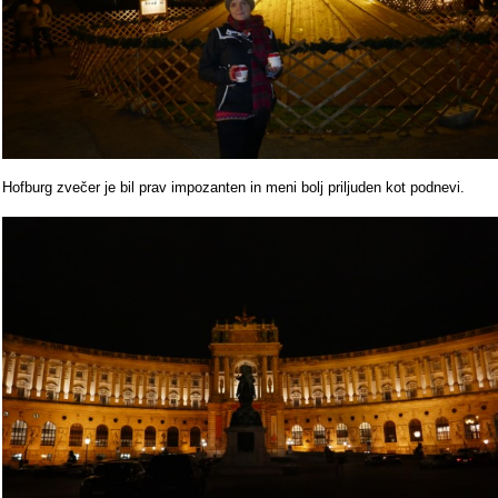
Hofburg zvečer je bil prav impozanten in meni bolj priljuden kot podnevi.