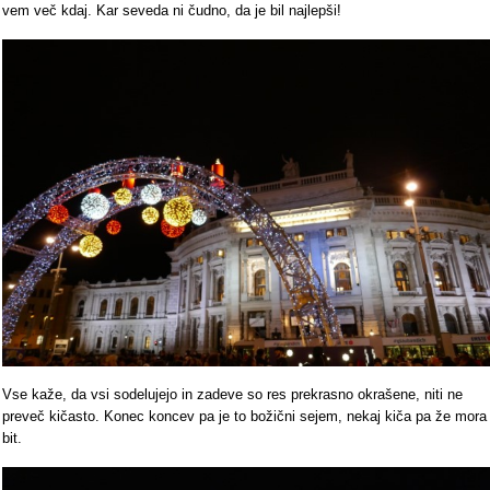
vem več kdaj. Kar seveda ni čudno, da je bil najlepši!
Vse kaže, da vsi sodelujejo in zadeve so res prekrasno okrašene, niti ne
preveč kičasto. Konec koncev pa je to božični sejem, nekaj kiča pa že mora
bit.