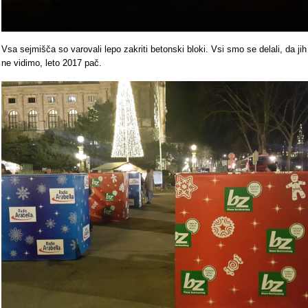
Vsa sejmišča so varovali lepo zakriti betonski bloki. Vsi smo se delali, da jih
ne vidimo, leto 2017 pač.