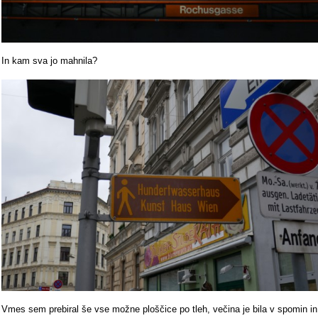
In kam sva jo mahnila?
Vmes sem prebiral še vse možne ploščice po tleh, večina je bila v spomin in