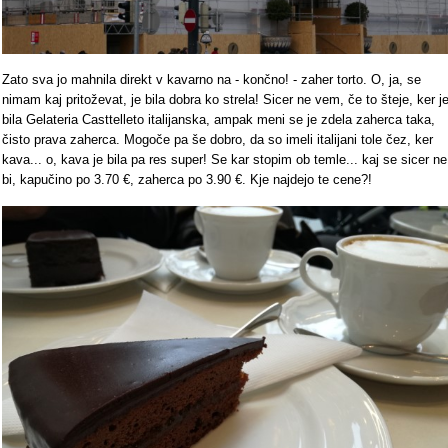
Zato sva jo mahnila direkt v kavarno na - končno! - zaher torto. O, ja, se
nimam kaj pritoževat, je bila dobra ko strela! Sicer ne vem, če to šteje, ker j
bila Gelateria Casttelleto italijanska, ampak meni se je zdela zaherca taka,
čisto prava zaherca. Mogoče pa še dobro, da so imeli italijani tole čez, ker
kava... o, kava je bila pa res super! Se kar stopim ob temle... kaj se sicer ne
bi, kapučino po 3.70 €, zaherca po 3.90 €. Kje najdejo te cene?!