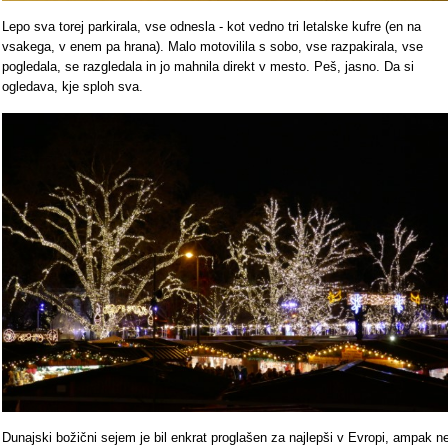
Lepo sva torej parkirala, vse odnesla - kot vedno tri letalske kufre (en na
vsakega, v enem pa hrana). Malo motovilila s sobo, vse razpakirala, vse
pogledala, se razgledala in jo mahnila direkt v mesto. Peš, jasno. Da si
ogledava, kje sploh sva.
Dunajski božični sejem je bil enkrat proglašen za najlepši v Evropi, ampak n