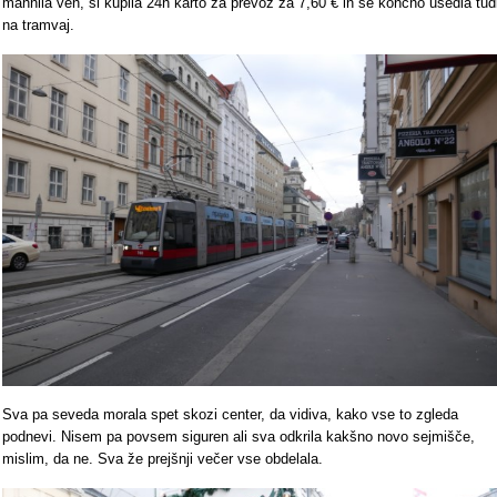
mahnila ven, si kupila 24h karto za prevoz za 7,60 € in se končno usedla tud
na tramvaj.
Sva pa seveda morala spet skozi center, da vidiva, kako vse to zgleda
podnevi. Nisem pa povsem siguren ali sva odkrila kakšno novo sejmišče,
mislim, da ne. Sva že prejšnji večer vse obdelala.