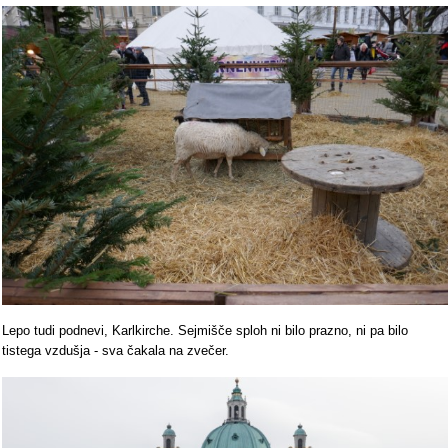
Lepo tudi podnevi, Karlkirche. Sejmišče sploh ni bilo prazno, ni pa bilo
tistega vzdušja - sva čakala na zvečer.