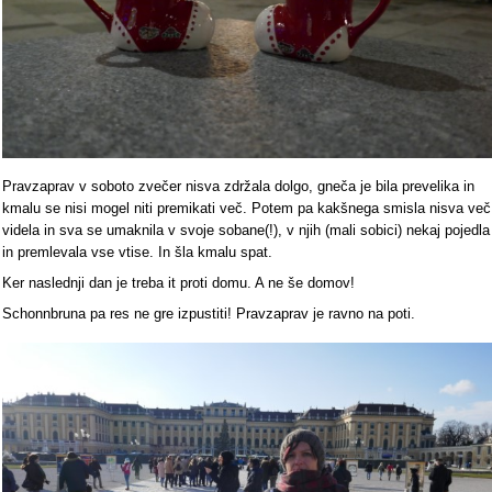
Pravzaprav v soboto zvečer nisva zdržala dolgo, gneča je bila prevelika in
kmalu se nisi mogel niti premikati več. Potem pa kakšnega smisla nisva več
videla in sva se umaknila v svoje sobane(!), v njih (mali sobici) nekaj pojedla
in premlevala vse vtise. In šla kmalu spat.
Ker naslednji dan je treba it proti domu. A ne še domov!
Schonnbruna pa res ne gre izpustiti! Pravzaprav je ravno na poti.