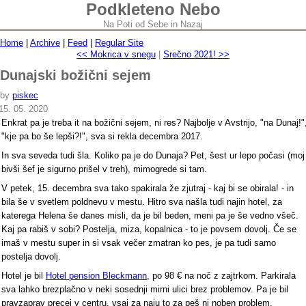
Podkleteno Nebo
Na Poti od Sebe in Nazaj
Home
|
Archive
|
Feed
|
Regular Site
<< Mokrica v snegu
|
Srečno 2021! >>
Dunajski božični sejem
by
piskec
15. 05. 2020
Enkrat pa je treba it na božični sejem, ni res? Najbolje v Avstrijo, "na Dunaj!"
"kje pa bo še lepši?!", sva si rekla decembra 2017.
In sva seveda tudi šla. Koliko pa je do Dunaja? Pet, šest ur lepo počasi (moj
bivši šef je sigurno prišel v treh), mimogrede si tam.
V petek, 15. decembra sva tako spakirala že zjutraj - kaj bi se obirala! - in
bila še v svetlem poldnevu v mestu. Hitro sva našla tudi najin hotel, za
katerega Helena še danes misli, da je bil beden, meni pa je še vedno všeč.
Kaj pa rabiš v sobi? Postelja, miza, kopalnica - to je povsem dovolj. Če se
imaš v mestu super in si vsak večer zmatran ko pes, je pa tudi samo
postelja dovolj.
Hotel je bil
Hotel pension Bleckmann
, po 98 € na noč z zajtrkom. Parkirala
sva lahko brezplačno v neki sosednji mirni ulici brez problemov. Pa je bil
pravzaprav precej v centru, vsaj za naju to za peš ni noben problem.