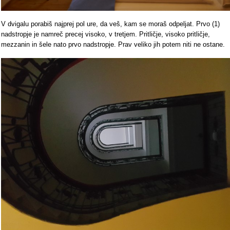
V dvigalu porabiš najprej pol ure, da veš, kam se moraš odpeljat. Prvo (1)
nadstropje je namreč precej visoko, v tretjem. Pritličje, visoko pritličje,
mezzanin in šele nato prvo nadstropje. Prav veliko jih potem niti ne ostane.