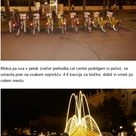
Midva pa sva v petek zvečer prehodila cel center podolgem in počez, se
ustavila prav na vsakem sejmišču. 4 € kavcije za lončke, dobiš in vrneš po
celem mestu.