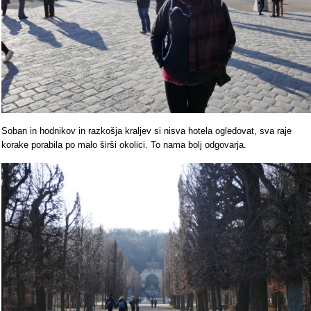
Soban in hodnikov in razkošja kraljev si nisva hotela ogledovat, sva raje
korake porabila po malo širši okolici. To nama bolj odgovarja.