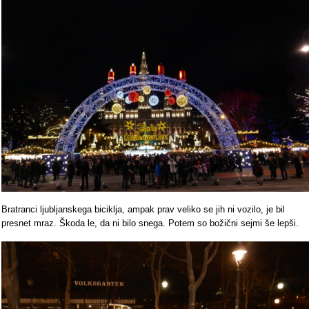
Bratranci ljubljanskega biciklja, ampak prav veliko se jih ni vozilo, je bil
presnet mraz. Škoda le, da ni bilo snega. Potem so božični sejmi še lepši.