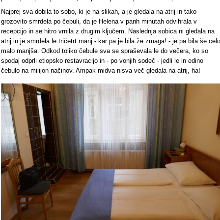
Najprej sva dobila to sobo, ki je na slikah, a je gledala na atrij in tako
grozovito smrdela po čebuli, da je Helena v parih minutah odvihrala v
recepcijo in se hitro vrnila z drugim ključem. Naslednja sobica ni gledala na
atrij in je smrdela le tričetrt manj - kar pa je bila že zmaga! - je pa bila še cel
malo manjša. Odkod toliko čebule sva se spraševala le do večera, ko so
spodaj odprli etiopsko restavracijo in - po vonjih sodeč - jedli le in edino
čebulo na milijon načinov. Ampak midva nisva več gledala na atrij, ha!