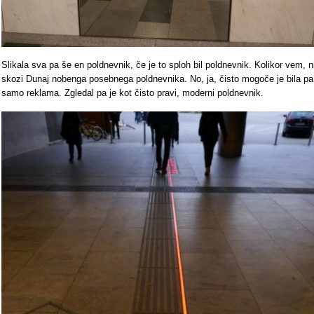
Slikala sva pa še en poldnevnik, če je to sploh bil poldnevnik. Kolikor vem, n
skozi Dunaj nobenga posebnega poldnevnika. No, ja, čisto mogoče je bila pa
samo reklama. Zgledal pa je kot čisto pravi, moderni poldnevnik.