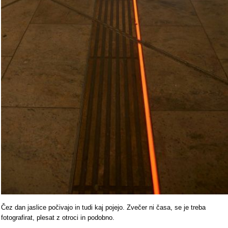
Čez dan jaslice počivajo in tudi kaj pojejo. Zvečer ni časa, se je treba
fotografirat, plesat z otroci in podobno.