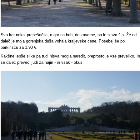
Sva kar nekaj prepešačila, a gor na hrib, do kavarne, pa le nisva šla. Že od
daleč je moja gorenjska duša vohala kraljevske cene. Posebej še po
parkirišču za 3.90 €.
Kakšne lepše slike pa tudi nisva mogla naredit, preprosto je vse preveliko. In
še daleč preveč ljudi za najin - in vsak - okus.