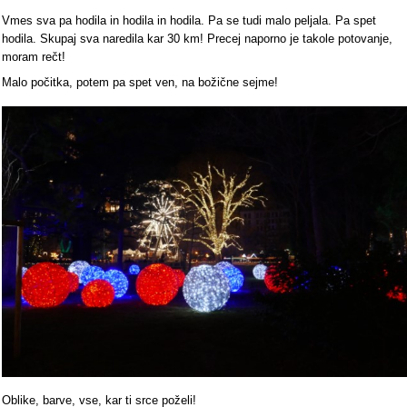
Vmes sva pa hodila in hodila in hodila. Pa se tudi malo peljala. Pa spet
hodila. Skupaj sva naredila kar 30 km! Precej naporno je takole potovanje,
moram rečt!
Malo počitka, potem pa spet ven, na božične sejme!
Oblike, barve, vse, kar ti srce poželi!