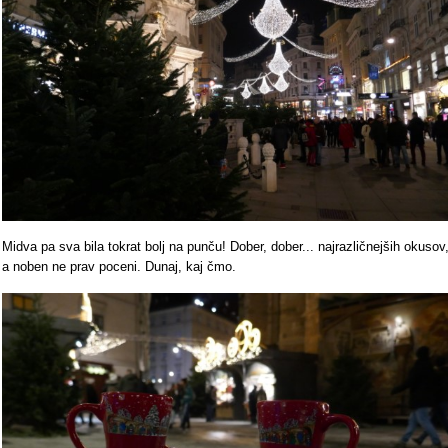
Midva pa sva bila tokrat bolj na punču! Dober, dober... najrazličnejših okusov
a noben ne prav poceni. Dunaj, kaj čmo.