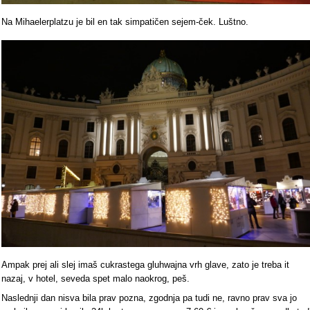
Na Mihaelerplatzu je bil en tak simpatičen sejem-ček. Luštno.
Ampak prej ali slej imaš cukrastega gluhwajna vrh glave, zato je treba it
nazaj, v hotel, seveda spet malo naokrog, peš.
Naslednji dan nisva bila prav pozna, zgodnja pa tudi ne, ravno prav sva jo