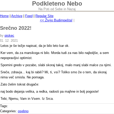
Podkleteno Nebo
Na Poti od Sebe in Nazaj
Home
|
Archive
|
Feed
|
Regular Site
<< Živijo Budimpešta!
|
Srečno 2022!
by
piskec
31. 12. 2021
Letos je še težje napisat, da je bilo leto kar ok.
Ker vem, da za marsikoga ni bilo. Morda tudi za nas bilo najboljše, a sem
nepopravljivi optimist.
Spomini gredo v pozabo, slabi skoraj takoj, malo manj slabi malce za njimi.
Sreče, zdravja... kaj bi rabili? Mi, ti, vsi? Toliko smo že o tem, da skoraj
nima več smisla. Ne pomaga.
Zato želim tokrat drugače:
naj bodo dejanja velika, a redka, radosti pa majhne in bolj pogoste!
Tebi, Njemu, Vam in Vsem. Iz Srca.
Tags:
Categories:
osebno