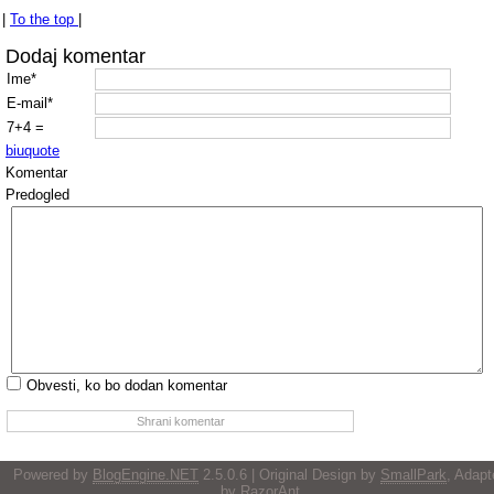
|
To the top
|
Dodaj komentar
Ime*
E-mail*
7+4 =
b
i
u
quote
Komentar
Predogled
Obvesti, ko bo dodan komentar
Powered by
BlogEngine.NET
2.5.0.6 | Original Design by
SmallPark
, Adapt
by
RazorAnt