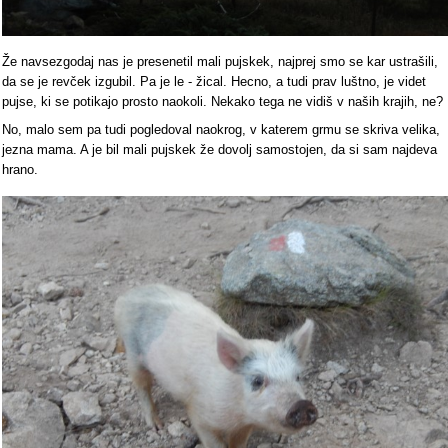
Že navsezgodaj nas je presenetil mali pujskek, najprej smo se kar ustrašili,
da se je revček izgubil. Pa je le - žical. Hecno, a tudi prav luštno, je videt
pujse, ki se potikajo prosto naokoli. Nekako tega ne vidiš v naših krajih, ne?
No, malo sem pa tudi pogledoval naokrog, v katerem grmu se skriva velika,
jezna mama. A je bil mali pujskek že dovolj samostojen, da si sam najdeva
hrano.