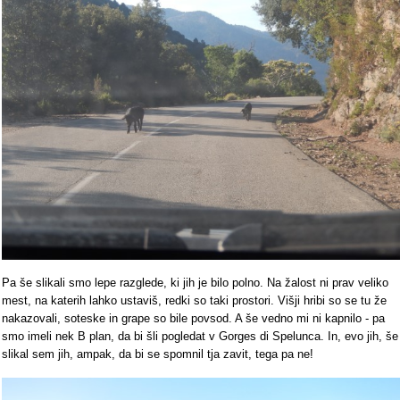
Pa še slikali smo lepe razglede, ki jih je bilo polno. Na žalost ni prav veliko
mest, na katerih lahko ustaviš, redki so taki prostori. Višji hribi so se tu že
nakazovali, soteske in grape so bile povsod. A še vedno mi ni kapnilo - pa
smo imeli nek B plan, da bi šli pogledat v Gorges di Spelunca. In, evo jih, še
slikal sem jih, ampak, da bi se spomnil tja zavit, tega pa ne!