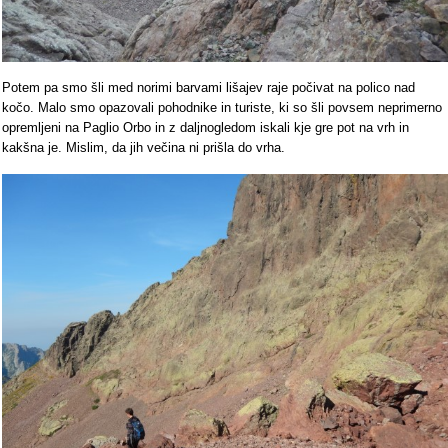
Potem pa smo šli med norimi barvami lišajev raje počivat na polico nad
kočo. Malo smo opazovali pohodnike in turiste, ki so šli povsem neprimerno
opremljeni na Paglio Orbo in z daljnogledom iskali kje gre pot na vrh in
kakšna je. Mislim, da jih večina ni prišla do vrha.