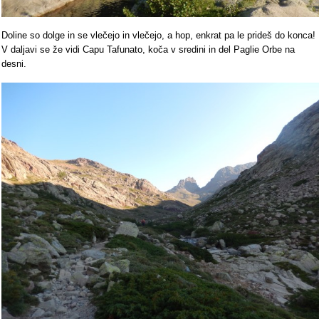
Doline so dolge in se vlečejo in vlečejo, a hop, enkrat pa le prideš do konca!
V daljavi se že vidi Capu Tafunato, koča v sredini in del Paglie Orbe na
desni.