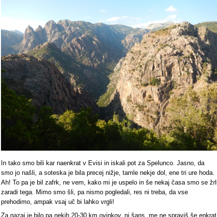
In tako smo bili kar naenkrat v Evisi in iskali pot za Spelunco. Jasno, da
smo jo našli, a soteska je bila precej nižje, tamle nekje dol, ene tri ure hoda.
Ah! To pa je bil zafrk, ne vem, kako mi je uspelo in še nekaj časa smo se žrl
zaradi tega. Mimo smo šli, pa nismo pogledali, res ni treba, da vse
prehodimo, ampak vsaj uč bi lahko vrgli!
Za nazaj je bilo pa nekih 20-30 km ovinkov, ni šans, me ne spraviš še enkrat