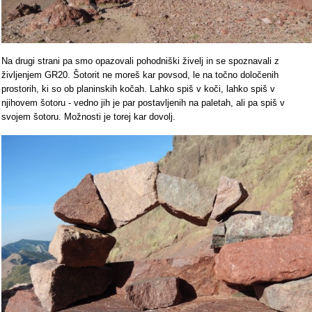
Na drugi strani pa smo opazovali pohodniški živelj in se spoznavali z
življenjem GR20. Šotorit ne moreš kar povsod, le na točno določenih
prostorih, ki so ob planinskih kočah. Lahko spiš v koči, lahko spiš v
njihovem šotoru - vedno jih je par postavljenih na paletah, ali pa spiš v
svojem šotoru. Možnosti je torej kar dovolj.