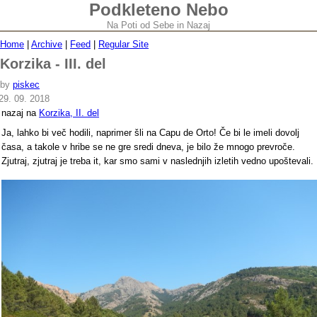
Podkleteno Nebo
Na Poti od Sebe in Nazaj
Home
|
Archive
|
Feed
|
Regular Site
Korzika - III. del
by
piskec
29. 09. 2018
nazaj na
Korzika, II. del
Ja, lahko bi več hodili, naprimer šli na Capu de Orto! Če bi le imeli dovolj
časa, a takole v hribe se ne gre sredi dneva, je bilo že mnogo prevroče.
Zjutraj, zjutraj je treba it, kar smo sami v naslednjih izletih vedno upoštevali.