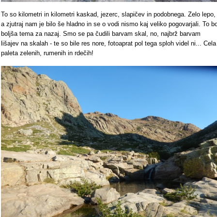
To so kilometri in kilometri kaskad, jezerc, slapičev in podobnega. Zelo lepo,
a zjutraj nam je bilo še hladno in se o vodi nismo kaj veliko pogovarjali. To b
boljša tema za nazaj. Smo se pa čudili barvam skal, no, najbrž barvam
lišajev na skalah - te so bile res nore, fotoaprat pol tega sploh videl ni... Cela
paleta zelenih, rumenih in rdečih!