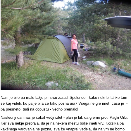
Nam je bilo pa malo lažje pri srcu zaradi Spelunce - kako neki bi lahko tam
še kaj videli, ko pa je bila že tako pozna ura? Vsega ne gre imet, časa je -
pa presneto, tudi na dopustu - vedno premalo!
Naslednji dan nas je čakal večji izlet - plan je bil, da gremo proti Paglii Orbi.
Ker sva nekje prebrala, da je na nekem mestu bolje imeti vrv, Korzika pa
kakšnega varovanja ne pozna, sva že vnaprej vedela, da na vrh ne bomo