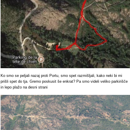
Ko smo se peljali nazaj proti Portu, smo spet razmišljali, kako neki bi mi
prišli spet do tja. Gremo poskusit še enkrat? Pa smo videli veliko parkirišče
in lepo plažo na desni strani