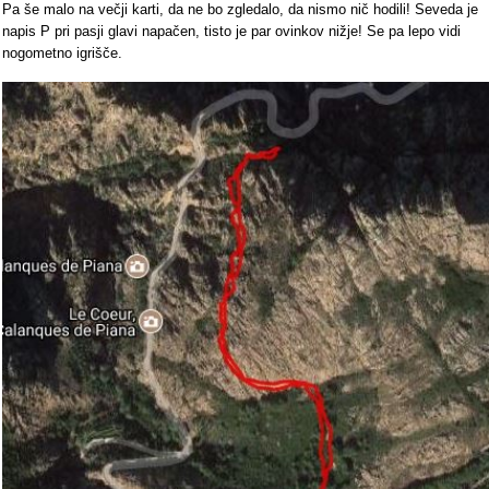
Pa še malo na večji karti, da ne bo zgledalo, da nismo nič hodili! Seveda je
napis P pri pasji glavi napačen, tisto je par ovinkov nižje! Se pa lepo vidi
nogometno igrišče.