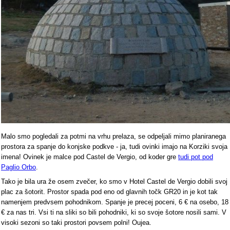
Malo smo pogledali za potmi na vrhu prelaza, se odpeljali mimo planiranega
prostora za spanje do konjske podkve - ja, tudi ovinki imajo na Korziki svoja
imena! Ovinek je malce pod Castel de Vergio, od koder gre
tudi pot pod
Paglio Orbo
.
Tako je bila ura že osem zvečer, ko smo v Hotel Castel de Vergio dobili svoj
plac za šotorit. Prostor spada pod eno od glavnih točk GR20 in je kot tak
namenjem predvsem pohodnikom. Spanje je precej poceni, 6 € na osebo, 18
€ za nas tri. Vsi ti na sliki so bili pohodniki, ki so svoje šotore nosili sami. V
visoki sezoni so taki prostori povsem polni! Oujea.