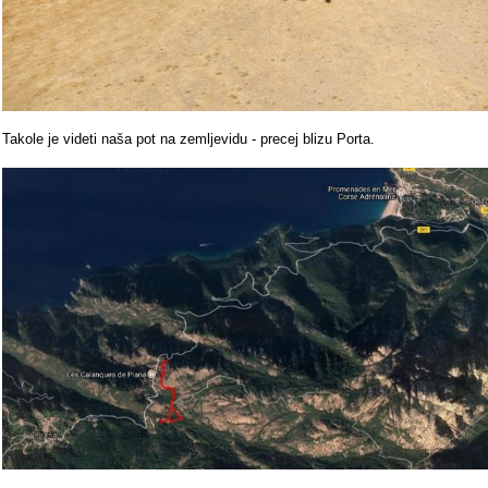
Takole je videti naša pot na zemljevidu - precej blizu Porta.