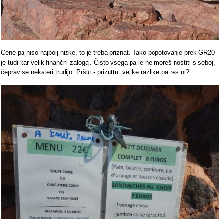
Cene pa niso najbolj nizke, to je treba priznat. Tako popotovanje prek GR20
je tudi kar velik finančni zalogaj. Čisto vsega pa le ne moreš nostiti s seboj,
čeprav se nekateri trudijo. Pršut - prizuttu: velike razlike pa res ni?