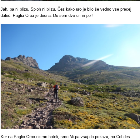
Jah, pa ni blizu. Sploh ni blizu. Čez kako uro je bilo še vedno vse precej
daleč. Paglia Orba je desna. Do sem dve uri in pol!
Ker na Paglio Orbo nismo hoteli, smo šli pa vsaj do prelaza, na Col des