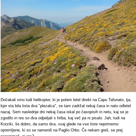
Dočakali smo tudi helikopter, ki je potem letel direkt na Capu Tafunato, tja,
kjer sta bila tista dva "plezalca", se tam zadržal nekaj časa in nato odletel
nazaj. Sem naslednje dni nekaj časa iskal po časopisih in netu, kaj se je
zgodilo in res so dva odpeljali s hriba, kaj več pa ni pisalo. Jah, tudi na
Korziki, še dobro, da samo dva, vsaj glede na vse tiste neprimerno
opremljene, ki so se namenili na Paglio Orbo. Če nekam greš, se prej