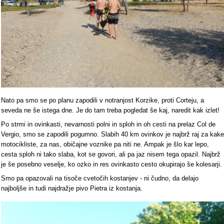
Nato pa smo se po planu zapodili v notranjost Korzike, proti Corteju, a
seveda ne še istega dne. Je do tam treba pogledat še kaj, naredit kak izlet!
Po strmi in ovinkasti, nevarnosti polni in sploh in oh cesti na prelaz Col de
Vergio, smo se zapodili pogumno. Slabih 40 km ovinkov je najbrž raj za kake
motocikliste, za nas, običajne voznike pa niti ne. Ampak je šlo kar lepo,
cesta sploh ni tako slaba, kot se govori, ali pa jaz nisem tega opazil. Najbrž
je še posebno veselje, ko ozko in res ovinkasto cesto okupirajo še kolesarji.
Smo pa opazovali na tisoče cvetočih kostanjev - ni čudno, da delajo
najboljše in tudi najdražje pivo Pietra iz kostanja.