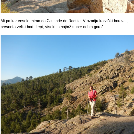
Mi pa kar veselo mimo do Cascade de Radule. V ozadju korziški borovci,
presneto veliki bori. Lepi, visoki in najbrž super dobro goreči.