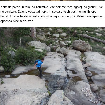
Korziški potoki in reke so zanimive, vse namreč teče zgoraj, po granitu, nič
ne ponikuje. Zato je voda tudi topla in se da v vseh tistih tolmunih lepo
kopat. Ima pa to slabo plat - pitnost je najbrž vprašljiva. Veliko raje pijem od
apnenca prečiščen izvir.