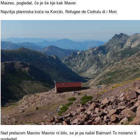
Maures, pogledat, če je še kje kak Maver.
Najvišja planinska koča na Korziki, Refugee de Ciottulu di i Mori.
Nad prelazom Mavrov Mavrov ni bilo, se je pa našel Batman! To moramo it
pogledat!