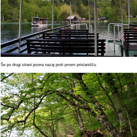
Še po drugi strani jezera nazaj proti prvem pristanišču.