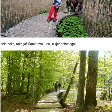
celo nekaj takega! Sama sva, uau, nikjer nobenega!