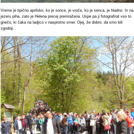
Vreme je tipično aprilsko, ko je sonce, je vroče, ko je senca, je hladno. In na
jezeru piha, zato je Helena precej premražena. Uspe pa ji fotografirat vso to
gnečo, ki čaka na ladjico v nasprotno smer. Ojej, še dobro, da smo bili
zgodnji...