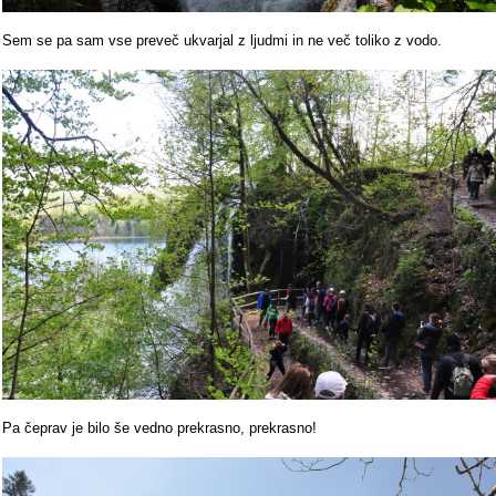
Sem se pa sam vse preveč ukvarjal z ljudmi in ne več toliko z vodo.
Pa čeprav je bilo še vedno prekrasno, prekrasno!