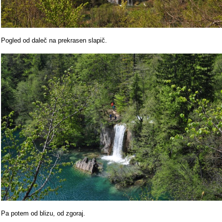
Pogled od daleč na prekrasen slapič.
Pa potem od blizu, od zgoraj.