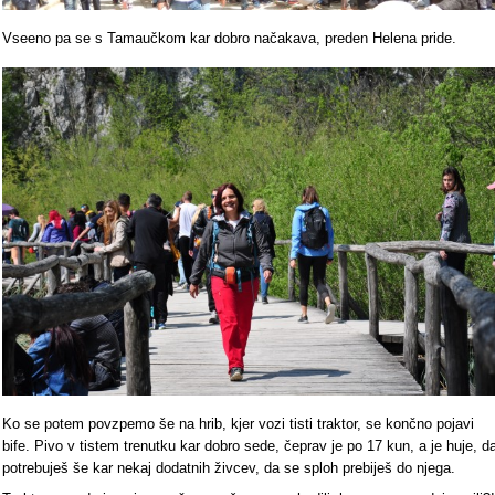
Vseeno pa se s Tamaučkom kar dobro načakava, preden Helena pride.
Ko se potem povzpemo še na hrib, kjer vozi tisti traktor, se končno pojavi
bife. Pivo v tistem trenutku kar dobro sede, čeprav je po 17 kun, a je huje, d
potrebuješ še kar nekaj dodatnih živcev, da se sploh prebiješ do njega.