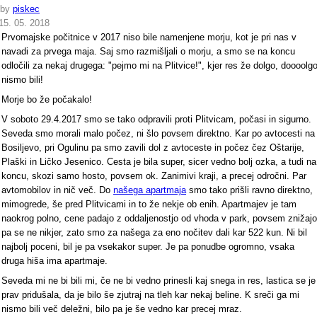
by
piskec
15. 05. 2018
Prvomajske počitnice v 2017 niso bile namenjene morju, kot je pri nas v
navadi za prvega maja. Saj smo razmišljali o morju, a smo se na koncu
odločili za nekaj drugega: "pejmo mi na Plitvice!", kjer res že dolgo, doooolg
nismo bili!
Morje bo že počakalo!
V soboto 29.4.2017 smo se tako odpravili proti Plitvicam, počasi in sigurno.
Seveda smo morali malo počez, ni šlo povsem direktno. Kar po avtocesti na
Bosiljevo, pri Ogulinu pa smo zavili dol z avtoceste in počez čez Oštarije,
Plaški in Ličko Jesenico. Cesta je bila super, sicer vedno bolj ozka, a tudi na
koncu, skozi samo hosto, povsem ok. Zanimivi kraji, a precej odročni. Par
avtomobilov in nič več. Do
našega apartmaja
smo tako prišli ravno direktno,
mimogrede, še pred Plitvicami in to že nekje ob enih. Apartmajev je tam
naokrog polno, cene padajo z oddaljenostjo od vhoda v park, povsem znižajo
pa se ne nikjer, zato smo za našega za eno nočitev dali kar 522 kun. Ni bil
najbolj poceni, bil je pa vsekakor super. Je pa ponudbe ogromno, vsaka
druga hiša ima apartmaje.
Seveda mi ne bi bili mi, če ne bi vedno prinesli kaj snega in res, lastica se je
prav pridušala, da je bilo še zjutraj na tleh kar nekaj beline. K sreči ga mi
nismo bili več deležni, bilo pa je še vedno kar precej mraz.