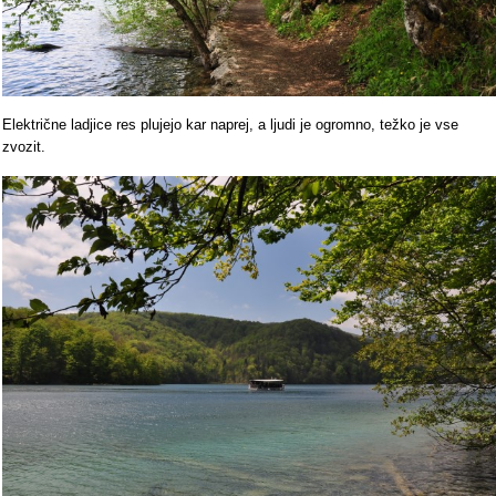
Električne ladjice res plujejo kar naprej, a ljudi je ogromno, težko je vse
zvozit.