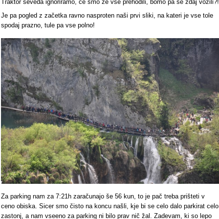
Traktor seveda ignoriramo, če smo že vse prehodili, bomo pa se zdaj vozili?!
Je pa pogled z začetka ravno nasproten naši prvi sliki, na kateri je vse tole
spodaj prazno, tule pa vse polno!
Za parking nam za 7:21h zaračunajo še 56 kun, to je pač treba prišteti v
ceno obiska. Sicer smo čisto na koncu našli, kje bi se celo dalo parkirat celo
zastonj, a nam vseeno za parking ni bilo prav nič žal. Zadevam, ki so lepo