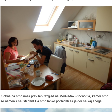
Z okna pa smo imeli prav lep razgled na Medveđak - točno tja, kamor smo
se namenili še isti dan! Da smo lahko pogledali ali je gor še kaj snega...