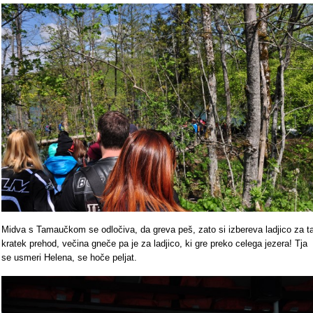
Midva s Tamaučkom se odločiva, da greva peš, zato si izbereva ladjico za t
kratek prehod, večina gneče pa je za ladjico, ki gre preko celega jezera! Tja
se usmeri Helena, se hoče peljat.