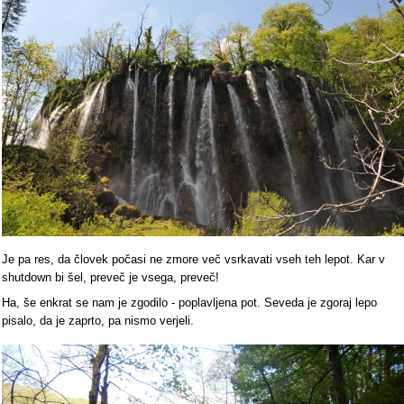
Je pa res, da človek počasi ne zmore več vsrkavati vseh teh lepot. Kar v
shutdown bi šel, preveč je vsega, preveč!
Ha, še enkrat se nam je zgodilo - poplavljena pot. Seveda je zgoraj lepo
pisalo, da je zaprto, pa nismo verjeli.