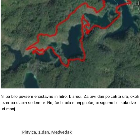
Ni pa bilo povsem enostavno in hitro, k sreči. Za prvi dan polčetrta ura, okoli
jezer pa slabih sedem ur. No, če bi bilo manj gneče, bi sigurno bili kaki dve
uri manj.