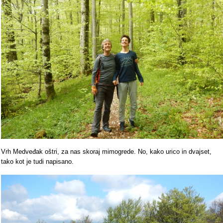
Vrh Medveđak oštri, za nas skoraj mimogrede. No, kako urico in dvajset,
tako kot je tudi napisano.