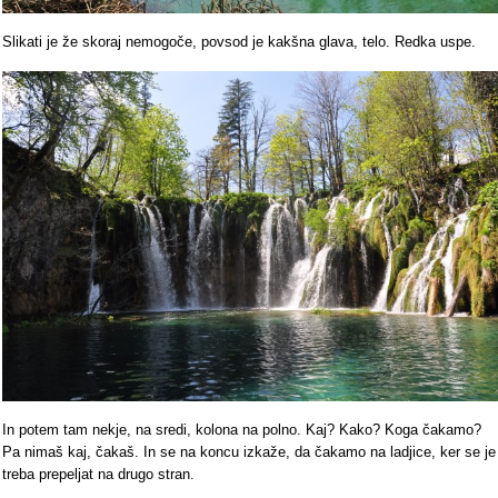
Slikati je že skoraj nemogoče, povsod je kakšna glava, telo. Redka uspe.
In potem tam nekje, na sredi, kolona na polno. Kaj? Kako? Koga čakamo?
Pa nimaš kaj, čakaš. In se na koncu izkaže, da čakamo na ladjice, ker se je
treba prepeljat na drugo stran.