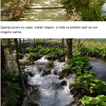
Zgornja jezera so super, manjši slapovi, a voda se pretaka spet na vse
mogoče načine.