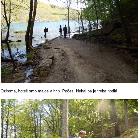
Oziroma, hoteli smo malce v hrib. Počez. Nekaj pa je treba hodit!