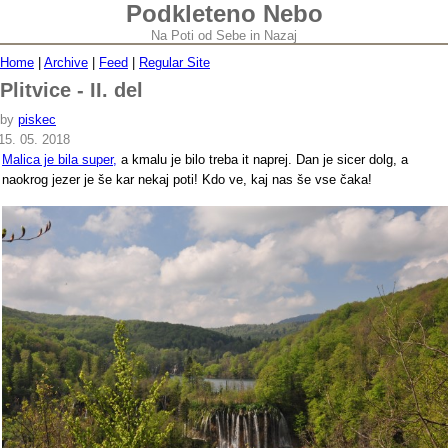
Podkleteno Nebo
Na Poti od Sebe in Nazaj
Home
|
Archive
|
Feed
|
Regular Site
Plitvice - II. del
by
piskec
15. 05. 2018
Malica je bila super,
a kmalu je bilo treba it naprej. Dan je sicer dolg, a
naokrog jezer je še kar nekaj poti! Kdo ve, kaj nas še vse čaka!