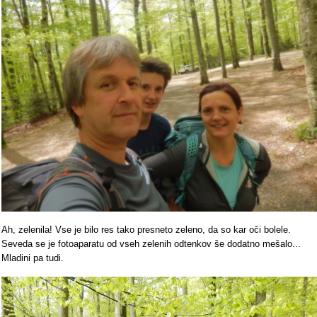
Ah, zelenila! Vse je bilo res tako presneto zeleno, da so kar oči bolele.
Seveda se je fotoaparatu od vseh zelenih odtenkov še dodatno mešalo...
Mladini pa tudi.