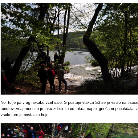
No, tu je pa vrag nekako vzel šalo. S postaje vlakca S3 se je vsulo na tisoč
turistov, vsaj meni se je tako zdelo. In od takrat naprej gneča ni popuščala, z
vsako uro je postajalo huje.