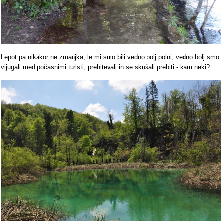
Lepot pa nikakor ne zmanjka, le mi smo bili vedno bolj polni, vedno bolj smo
vijugali med počasnimi turisti, prehitevali in se skušali prebiti - kam neki?