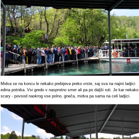
Midva se na koncu le nekako prebijeva preko vrste, saj sva na najini ladjici
edina potnika. Vsi gredo v nasprotno smer ali pa po daljši ruti. Je kar nekako
scary - povsod naokrog vse polno, gneča, midva pa sama na celi ladjici.