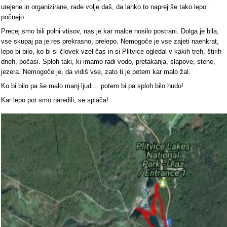
urejene in organizirane, rade volje daš, da lahko to naprej še tako lepo
počnejo.
Precej smo bili polni vtisov, nas je kar malce nosilo postrani. Dolga je bila,
vse skupaj pa je res prekrasno, prelepo. Nemogoče je vse zajeti naenkrat,
lepo bi bilo, ko bi si človek vzel čas in si Plitvice ogledal v kakih treh, štirih
dneh, počasi. Sploh taki, ki imamo radi vodo, pretakanja, slapove, stene,
jezera. Nemogoče je, da vidiš vse, zato ti je potem kar malo žal.
Ko bi bilo pa še malo manj ljudi... potem bi pa sploh bilo hudo!
Kar lepo pot smo naredili, se splača!