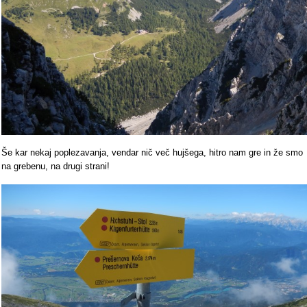
Še kar nekaj poplezavanja, vendar nič več hujšega, hitro nam gre in že smo
na grebenu, na drugi strani!