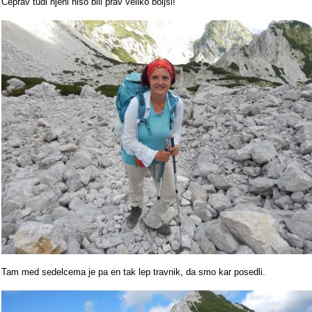
Čeprav tudi njeni niso bili prav veliko boljši!
Tam med sedelcema je pa en tak lep travnik, da smo kar posedli.