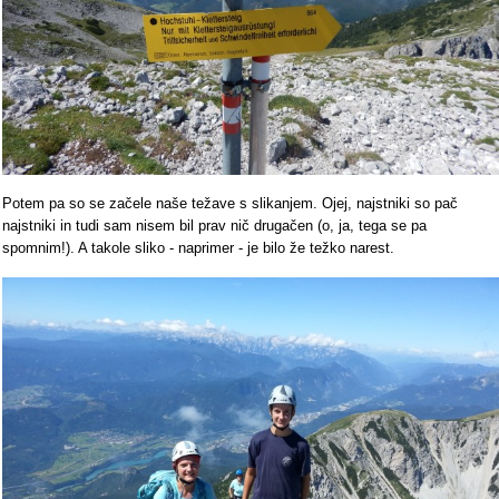
Potem pa so se začele naše težave s slikanjem. Ojej, najstniki so pač
najstniki in tudi sam nisem bil prav nič drugačen (o, ja, tega se pa
spomnim!). A takole sliko - naprimer - je bilo že težko narest.