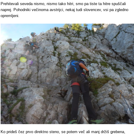
Prehitevali seveda nismo, nismo tako hitri, smo pa tiste ta hitre spuščali
naprej. Pohodniki večinoma avstrijci, nekaj tudi slovencev, vsi pa zgledno
opremljeni.
Ko prideš čez prvo direktno steno, se potem več ali manj držiš grebena,