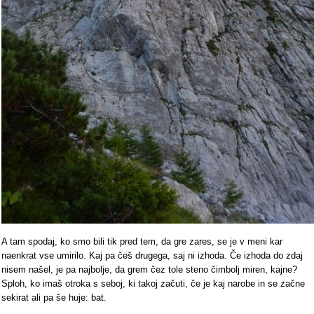
A tam spodaj, ko smo bili tik pred tem, da gre zares, se je v meni kar
naenkrat vse umirilo. Kaj pa češ drugega, saj ni izhoda. Če izhoda do zdaj
nisem našel, je pa najbolje, da grem čez tole steno čimbolj miren, kajne?
Sploh, ko imaš otroka s seboj, ki takoj začuti, če je kaj narobe in se začne
sekirat ali pa še huje: bat.