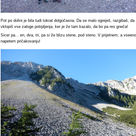
Pot po dolini je bila tudi tokrat dolgočasna. Da se malo ogreješ, razgibaš, da
vklopiš vse zaloge potrpljenja, ker je že tam kazalo, da bo pa res gneča!
Sicer pa... en, dva, tri, pa si že blizu stene, pod steno. V prijetnem, a vseen
napetem pričakovanju!