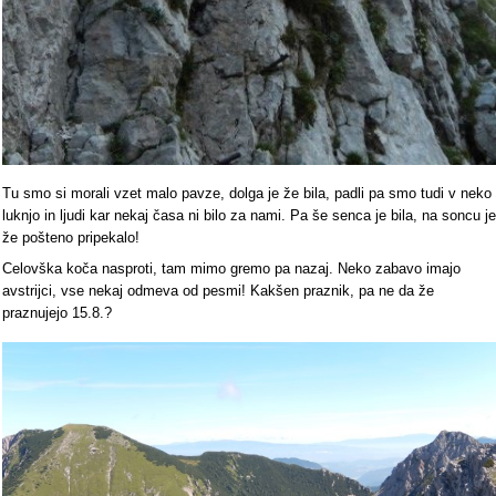
Tu smo si morali vzet malo pavze, dolga je že bila, padli pa smo tudi v neko
luknjo in ljudi kar nekaj časa ni bilo za nami. Pa še senca je bila, na soncu je
že pošteno pripekalo!
Celovška koča nasproti, tam mimo gremo pa nazaj. Neko zabavo imajo
avstrijci, vse nekaj odmeva od pesmi! Kakšen praznik, pa ne da že
praznujejo 15.8.?