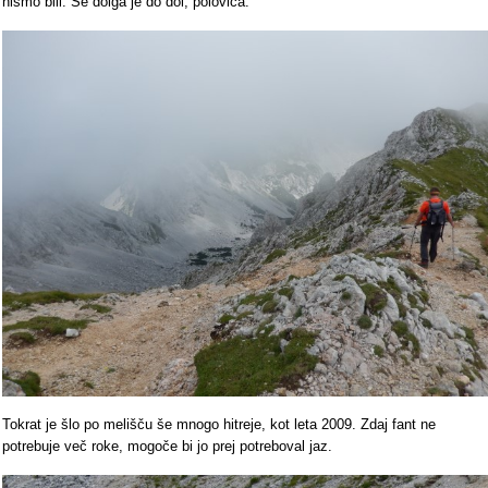
nismo bili. Še dolga je do dol, polovica.
Tokrat je šlo po melišču še mnogo hitreje, kot leta 2009. Zdaj fant ne
potrebuje več roke, mogoče bi jo prej potreboval jaz.