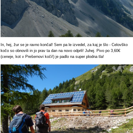
In, hej, žur se je ravno končal! Sem pa le izvedel, za kaj je šlo - Celovško
kočo so obnovili in jo prav ta dan na novo odprli! Juhej. Pivo po 3,60€
(ceneje, kot v Prešernovi koči!) je padlo na super plodna tla!