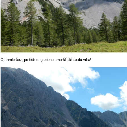
O, tamle čez, po tistem grebenu smo šli, čisto do vrha!