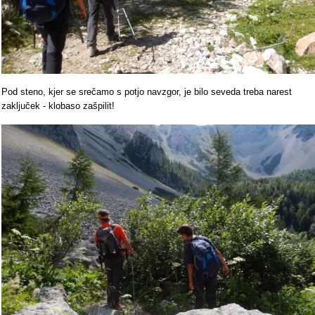
Pod steno, kjer se srečamo s potjo navzgor, je bilo seveda treba narest
zaključek - klobaso zašpilit!