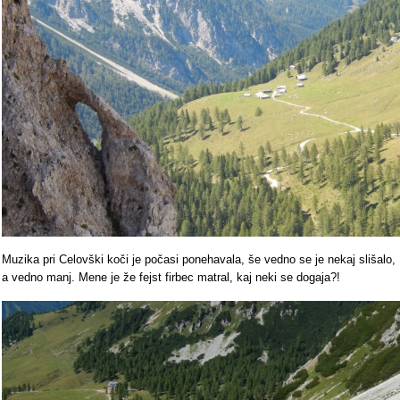
Muzika pri Celovški koči je počasi ponehavala, še vedno se je nekaj slišalo,
a vedno manj. Mene je že fejst firbec matral, kaj neki se dogaja?!