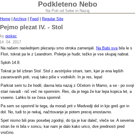
Podkleteno Nebo
Na Poti od Sebe in Nazaj
Home
|
Archive
|
Feed
|
Regular Site
Pejmo plezat IV. - Stol
by
piskec
14. 04. 2017
Na našem naslednjem plezanju smo otroka zamenjali.
Na Babi sva
bila le s
Flori, tokrat pa le z Leandrom. Poletje je hudir, težko je vse skupaj nabrat.
Sploh 14.8.
Tokrat je bil izbran Stol. Stol z avstrijske strani, tam, kjer je ena lepših
zavarovanih poti, vsaj tako piše v vodnikih. In je res, lepa!
Parkrat sem tu že hodil, davna leta nazaj z Očetom in Mamo, a se - po svoji
stari navadi - nič več ne spomnim. Res, da je tega že kar lepa kopica let, a
vseeno. Lahko bi se česa spomnil.
Pa sem se spomnil le tega, da moraš prit v Medvedji dol in kje greš gor in
dol. No, tudi to je nekaj, načrtovanje je potem precej enostavno.
Spet nismo bili prav posebej zgodnji, do tja je kar daleč, vleče se. A severna
stran še ni bila v soncu, kar nam je dalo kako urico, dve prednosti pred
vročino.