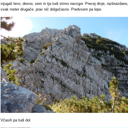
vijugaš levo, desno, sem in tja tudi strmo navzgor. Precej divje, razbrazdano
vsak meter drugače, prav nič dolgočasno. Predvsem pa lepo.
Včasih pa tudi dol.