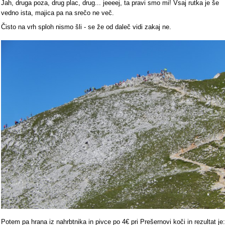
Jah, druga poza, drug plac, drug... jeeeej, ta pravi smo mi! Vsaj rutka je še
vedno ista, majica pa na srečo ne več.
Čisto na vrh sploh nismo šli - se že od daleč vidi zakaj ne.
Potem pa hrana iz nahrbtnika in pivce po 4€ pri Prešernovi koči in rezultat je: