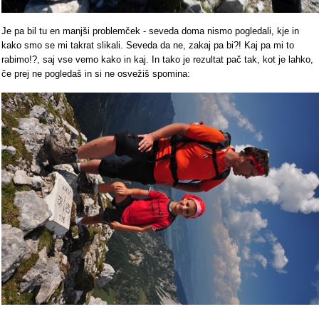
Je pa bil tu en manjši problemček - seveda doma nismo pogledali, kje in
kako smo se mi takrat slikali. Seveda da ne, zakaj pa bi?! Kaj pa mi to
rabimo!?, saj vse vemo kako in kaj. In tako je rezultat pač tak, kot je lahko,
če prej ne pogledaš in si ne osvežiš spomina: