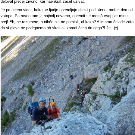
deloval precej živčno, kar naenkrat začel uživat.
Je pa hecno videt, kako se ljudje opremljajo direkt pod steno, meter, dva od
vstopa. Pa ravno tam je najbolj nevarno, opremit se moraš vsaj pet minut
prej! Eh, ne razumem, a nihče niti ne pomisli, al kako? A imamo čelade zato,
da si glave ne podrgnemo ob skali ali zaradi česa drugega?! Jej, jej...