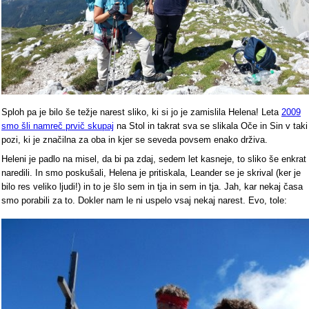
Sploh pa je bilo še težje narest sliko, ki si jo je zamislila Helena! Leta
2009
smo šli namreč prvič skupaj
na Stol in takrat sva se slikala Oče in Sin v taki
pozi, ki je značilna za oba in kjer se seveda povsem enako drživa.
Heleni je padlo na misel, da bi pa zdaj, sedem let kasneje, to sliko še enkrat
naredili. In smo poskušali, Helena je pritiskala, Leander se je skrival (ker je
bilo res veliko ljudi!) in to je šlo sem in tja in sem in tja. Jah, kar nekaj časa
smo porabili za to. Dokler nam le ni uspelo vsaj nekaj narest. Evo, tole: