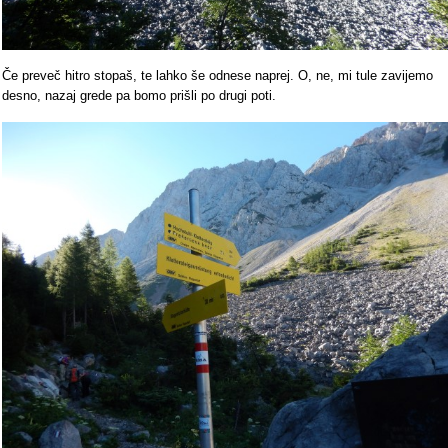
Če preveč hitro stopaš, te lahko še odnese naprej. O, ne, mi tule zavijemo
desno, nazaj grede pa bomo prišli po drugi poti.