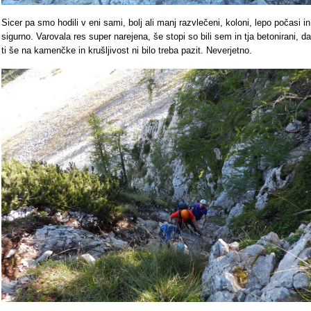
Sicer pa smo hodili v eni sami, bolj ali manj razvlečeni, koloni, lepo počasi in
sigurno. Varovala res super narejena, še stopi so bili sem in tja betonirani, da
ti še na kamenčke in krušljivost ni bilo treba pazit. Neverjetno.