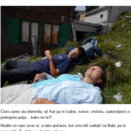
Čisto zares sta dremnila, ej! Kar pa ni čudno, sonce, vročina, zadovoljstvo s
prehojeno potjo... kako ne bi?!
Mudilo se nam sicer ni, a tako počasni, kot smo bili zadnjič na Babi, pa le