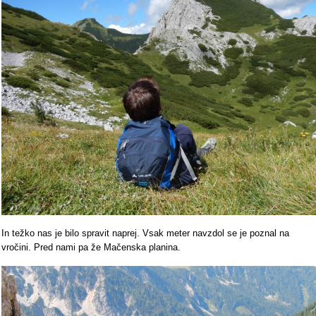
In težko nas je bilo spravit naprej. Vsak meter navzdol se je poznal na
vročini. Pred nami pa že Mačenska planina.