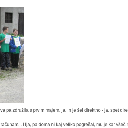
 pa združila s prvim majem, ja. In je šel direktno - ja, spet dire
 zračunam... Hja, pa doma ni kaj veliko pogrešal, mu je kar všeč