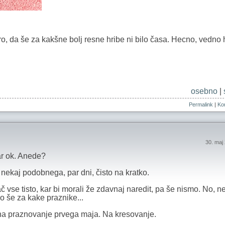
tro, da še za kakšne bolj resne hribe ni bilo časa. Hecno, vedno h
osebno
|
Permalink
|
Kom
30. maj
ar ok. Anede?
i nekaj podobnega, par dni, čisto na kratko.
č vse tisto, kar bi morali že zdavnaj naredit, pa še nismo. No, n
lo še za kake praznike...
na praznovanje prvega maja. Na kresovanje.