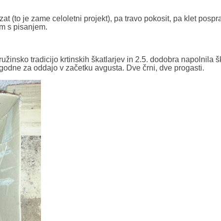
at (to je zame celoletni projekt), pa travo pokosit, pa klet pospra
am s pisanjem.
žinsko tradicijo krtinskih škatlarjev in 2.5. dodobra napolnila š
godne za oddajo v začetku avgusta. Dve črni, dve progasti.