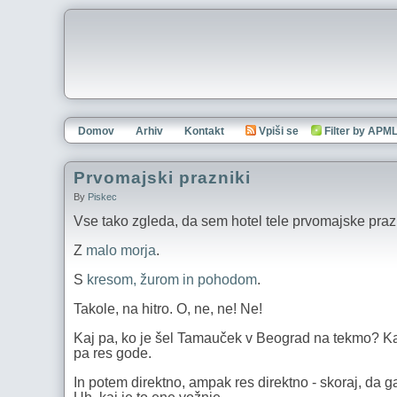
Domov
Arhiv
Kontakt
Vpiši se
Filter by APM
Prvomajski prazniki
By
Piskec
Vse tako zgleda, da sem hotel tele prvomajske prazn
Z
malo morja
.
S
kresom, žurom in pohodom
.
Takole, na hitro. O, ne, ne! Ne!
Kaj pa, ko je šel Tamauček v Beograd na tekmo? Kar
pa res gode.
In potem direktno, ampak res direktno - skoraj, da ga