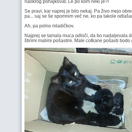
naokrog pohajkovat. Le po kom neki je?!
Se pravi, kar naprej je bilo nekaj. Pa živo mejo obrez
pa... saj se še spomnim več ne, ko pa takole odlaš
Ah, pa polno mladičkov.
Najprej se tamala muca odloči, da bo nadaljevala dru
štirimi malimi pošastmi. Male cotkane pošasti bodo 