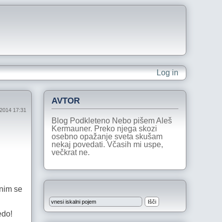
Log in
AVTOR
 2014 17:31
Blog Podkleteno Nebo pišem Aleš
Kermauner. Preko njega skozi
osebno opažanje sveta skušam
nekaj povedati. Včasih mi uspe,
večkrat ne.
Enim se
edo!