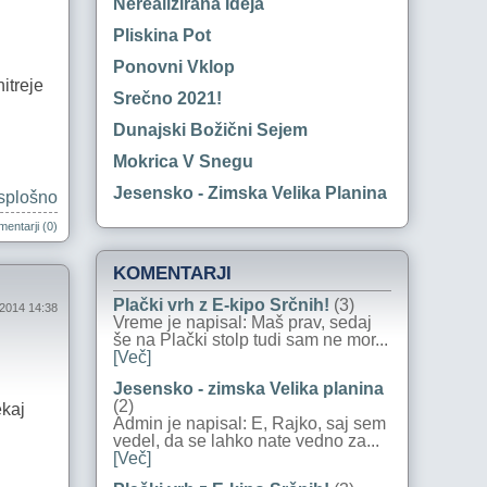
Nerealizirana Ideja
Pliskina Pot
Ponovni Vklop
itreje
Srečno 2021!
Dunajski Božični Sejem
Mokrica V Snegu
Jesensko - Zimska Velika Planina
splošno
entarji (0)
KOMENTARJI
Plački vrh z E-kipo Srčnih!
(3)
 2014 14:38
Vreme je napisal: Maš prav, sedaj
še na Plački stolp tudi sam ne mor...
[Več]
Jesensko - zimska Velika planina
(2)
ekaj
Admin je napisal: E, Rajko, saj sem
vedel, da se lahko nate vedno za...
[Več]