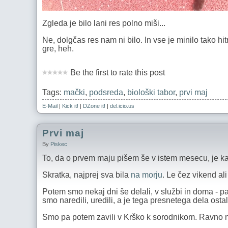
Zgleda je bilo lani res polno miši...
Ne, dolgčas res nam ni bilo. In vse je minilo tako hi
gre, heh.
Be the first to rate this post
Tags:
mački
,
podsreda
,
biološki tabor
,
prvi maj
E-Mail
|
Kick it!
|
DZone it!
|
del.icio.us
Prvi maj
By
Piskec
To, da o prvem maju pišem še v istem mesecu, je k
Skratka, najprej sva bila
na morju
. Le čez vikend al
Potem smo nekaj dni še delali, v službi in doma - pa
smo naredili, uredili, a je tega presnetega dela osta
Smo pa potem zavili v Krško k sorodnikom. Ravno 