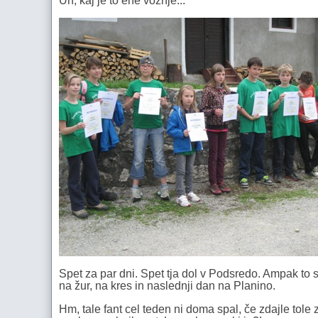
Uh, kaj je to ene vožnje...
Spet za par dni. Spet tja dol v Podsredo. Ampak to sva
na žur, na kres in naslednji dan na Planino.
Hm, tale fant cel teden ni doma spal, če zdajle tole