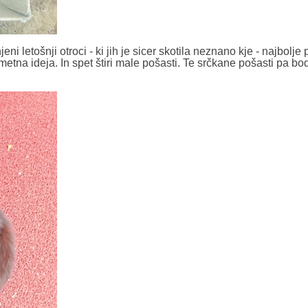
 letošnji otroci - ki jih je sicer skotila neznano kje - najbolje p
etna ideja. In spet štiri male pošasti. Te srčkane pošasti pa bo