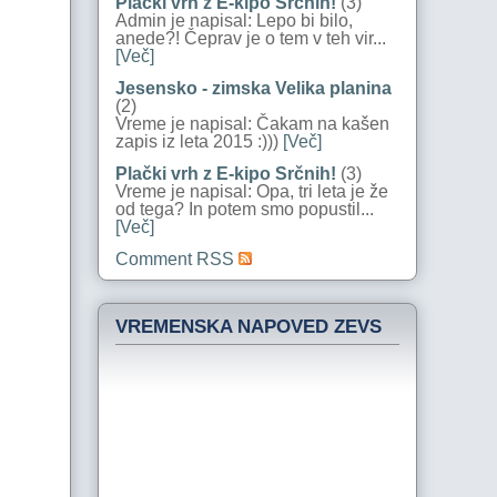
Plački vrh z E-kipo Srčnih!
(3)
Admin je napisal: Lepo bi bilo,
anede?! Čeprav je o tem v teh vir...
[Več]
Jesensko - zimska Velika planina
(2)
Vreme je napisal: Čakam na kašen
zapis iz leta 2015 :)))
[Več]
Plački vrh z E-kipo Srčnih!
(3)
Vreme je napisal: Opa, tri leta je že
od tega? In potem smo popustil...
[Več]
Comment RSS
VREMENSKA NAPOVED ZEVS