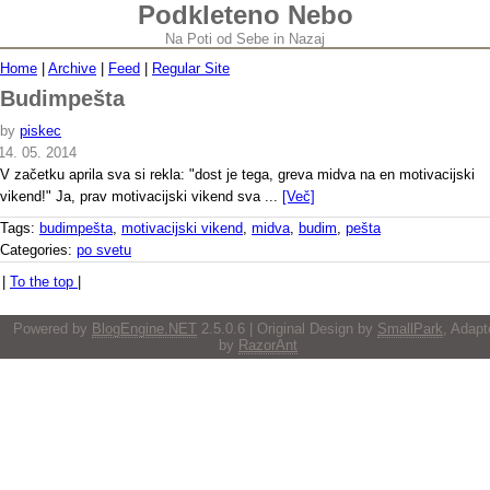
Podkleteno Nebo
Na Poti od Sebe in Nazaj
Home
|
Archive
|
Feed
|
Regular Site
Budimpešta
by
piskec
14. 05. 2014
V začetku aprila sva si rekla: "dost je tega, greva midva na en motivacijski
vikend!" Ja, prav motivacijski vikend sva ...
[Več]
Tags:
budimpešta
,
motivacijski vikend
,
midva
,
budim
,
pešta
Categories:
po svetu
|
To the top
|
Powered by
BlogEngine.NET
2.5.0.6 | Original Design by
SmallPark
, Adapt
by
RazorAnt