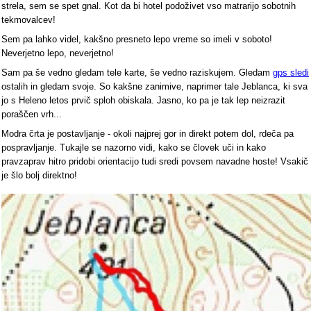
strela, sem se spet gnal. Kot da bi hotel podoživet vso matrarijo sobotnih
tekmovalcev!
Sem pa lahko videl, kakšno presneto lepo vreme so imeli v soboto!
Neverjetno lepo, neverjetno!
Sam pa še vedno gledam tele karte, še vedno raziskujem. Gledam
gps sledi
ostalih in gledam svoje. So kakšne zanimive, naprimer tale Jeblanca, ki sva
jo s Heleno letos prvič sploh obiskala. Jasno, ko pa je tak lep neizrazit
poraščen vrh...
Modra črta je postavljanje - okoli najprej gor in direkt potem dol, rdeča pa
pospravljanje. Tukajle se nazorno vidi, kako se človek uči in kako
pravzaprav hitro pridobi orientacijo tudi sredi povsem navadne hoste! Vsakič
je šlo bolj direktno!