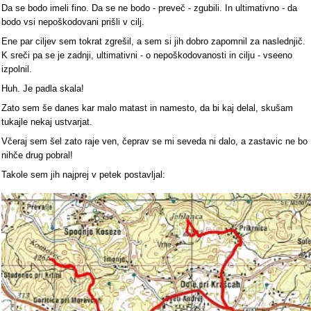
Da se bodo imeli fino. Da se ne bodo - preveč - zgubili. In ultimativno - da
bodo vsi nepoškodovani prišli v cilj.
Ene par ciljev sem tokrat zgrešil, a sem si jih dobro zapomnil za naslednjič.
K sreči pa se je zadnji, ultimativni - o nepoškodovanosti in cilju - vseeno
izpolnil.
Huh. Je padla skala!
Zato sem še danes kar malo matast in namesto, da bi kaj delal, skušam
tukajle nekaj ustvarjat.
Včeraj sem šel zato raje ven, čeprav se mi seveda ni dalo, a zastavic ne bo
nihče drug pobral!
Takole sem jih najprej v petek postavljal: