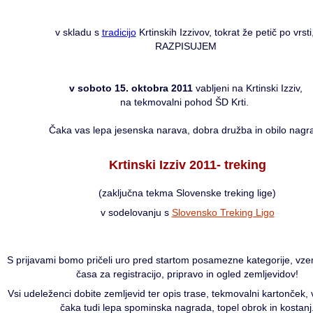
v skladu s
tradicijo
Krtinskih Izzivov, tokrat že petič po vrsti
RAZPISUJEM
v soboto 15. oktobra 2011
vabljeni na Krtinski Izziv,
na tekmovalni pohod ŠD Krti.
Čaka vas lepa jesenska narava, dobra družba in obilo nagr
Krtinski Izziv 2011- treking
(zaključna tekma Slovenske treking lige)
v sodelovanju s
Slovensko Treking Ligo
S prijavami bomo pričeli uro pred startom posamezne kategorije, vzem
časa za registracijo, pripravo in ogled zemljevidov!
Vsi udeleženci dobite zemljevid ter opis trase, tekmovalni kartonček, v
čaka tudi lepa spominska nagrada, topel obrok in kostanj