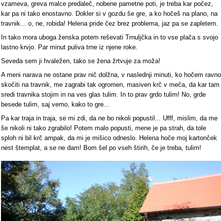
vzameva, greva malce predaleč, nobene pametne poti, je treba kar počez,
kar pa ni tako enostavno. Dokler si v gozdu še gre, a ko hočeš na plano, na
travnik... o, ne, robida! Helena pride čez brez problema, jaz pa se zapletem.
In tako mora uboga ženska potem reševati Trnuljčka in to vse plača s svojo
lastno krvjo. Par minut puliva trne iz njene roke.
Seveda sem ji hvaležen, tako se žena žrtvuje za moža!
A meni narava ne ostane prav nič dolžna, v naslednji minuti, ko hočem ravno
skočiti na travnik, me zagrabi tak ogromen, masiven krč v meča, da kar tam
sredi travnika stojim in na ves glas tulim. In to prav grdo tulim! No, grde
besede tulim, saj vemo, kako to gre...
Pa kar traja in traja, se mi zdi, da ne bo nikoli popustil... Ufff, mislim, da me
še nikoli ni tako zgrabilo! Potem malo popusti, mene je pa strah, da tole
sploh ni bil krč ampak, da mi je mišico odneslo. Helena hoče moj kartonček
nest štemplat, a se ne dam! Bom šel po vseh štirih, če je treba, tulim!