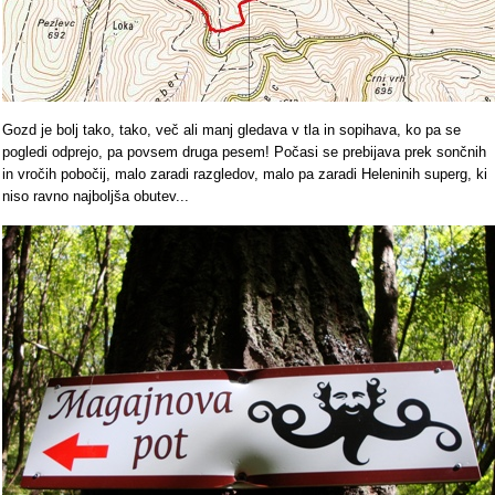
Gozd je bolj tako, tako, več ali manj gledava v tla in sopihava, ko pa se
pogledi odprejo, pa povsem druga pesem! Počasi se prebijava prek sončnih
in vročih pobočij, malo zaradi razgledov, malo pa zaradi Heleninih superg, ki
niso ravno najboljša obutev...