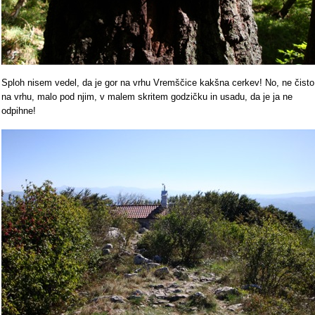
Sploh nisem vedel, da je gor na vrhu Vremščice kakšna cerkev! No, ne čisto
na vrhu, malo pod njim, v malem skritem godzičku in usadu, da je ja ne
odpihne!