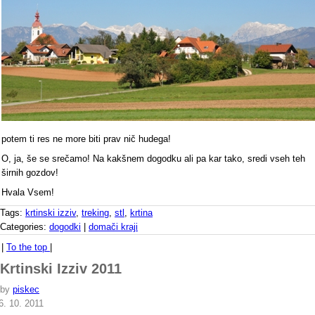
potem ti res ne more biti prav nič hudega!
O, ja, še se srečamo! Na kakšnem dogodku ali pa kar tako, sredi vseh teh
širnih gozdov!
Hvala Vsem!
Tags:
krtinski izziv
,
treking
,
stl
,
krtina
Categories:
dogodki
|
domači kraji
|
To the top
|
Krtinski Izziv 2011
by
piskec
6. 10. 2011