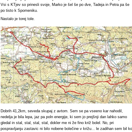
Vsi s KTjev so prinesli svoje, Marko je šel še po dve, Tadeja in Petra pa še
po tisto k Spomeniku.
Nastalo je torej tole.
Dobrih 41,2km, seveda skupaj z avtom. Sem se pa vseeno kar nahodil,
nedelja je bila lepa, jaz pa poln energije, ki sem jo prejšnji dan lahko samo
gledal in stal, stal, stal, stal, dokler me ni že fino križ bolel. No, pri
pospravljanju zastavic ni bilo nobene bolečine v križu... le zadihan sem bil k