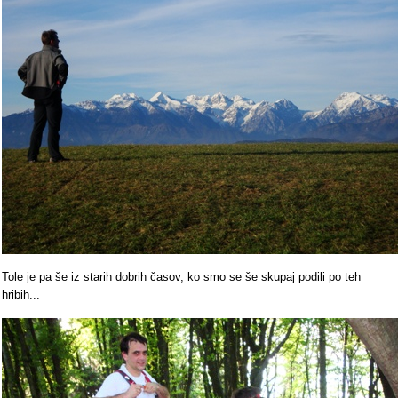
Tole je pa še iz starih dobrih časov, ko smo se še skupaj podili po teh
hribih...