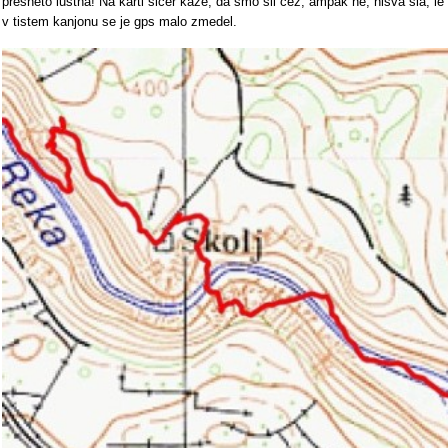
presneto luštna! Na karti sicer kaže, da smo šli čez, ampak ne, nisva šla, le
v tistem kanjonu se je gps malo zmedel.