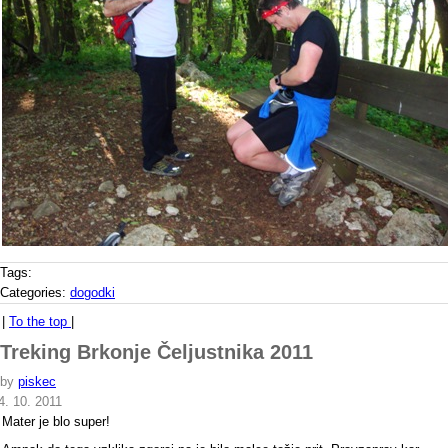
Tags:
Categories:
dogodki
|
To the top
|
Treking Brkonje Čeljustnika 2011
by
piskec
4. 10. 2011
Mater je blo super!