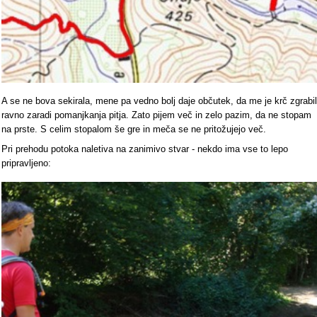
A se ne bova sekirala, mene pa vedno bolj daje občutek, da me je krč zgrabil
ravno zaradi pomanjkanja pitja. Zato pijem več in zelo pazim, da ne stopam
na prste. S celim stopalom še gre in meča se ne pritožujejo več.
Pri prehodu potoka naletiva na zanimivo stvar - nekdo ima vse to lepo
pripravljeno: