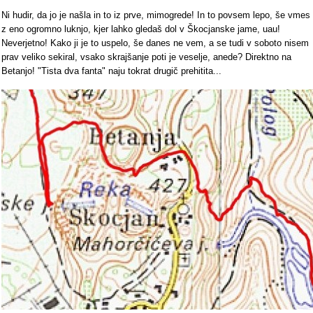
Ni hudir, da jo je našla in to iz prve, mimogrede! In to povsem lepo, še vmes
z eno ogromno luknjo, kjer lahko gledaš dol v Škocjanske jame, uau!
Neverjetno! Kako ji je to uspelo, še danes ne vem, a se tudi v soboto nisem
prav veliko sekiral, vsako skrajšanje poti je veselje, anede? Direktno na
Betanjo! "Tista dva fanta" naju tokrat drugič prehitita...