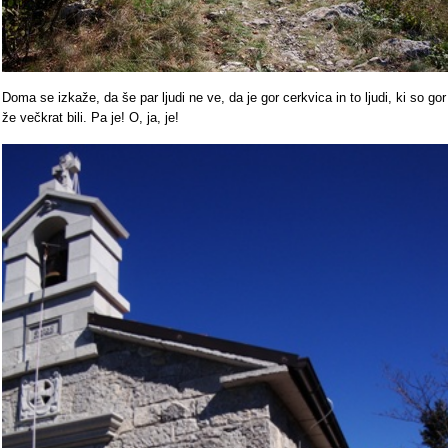
Doma se izkaže, da še par ljudi ne ve, da je gor cerkvica in to ljudi, ki so gor
že večkrat bili. Pa je! O, ja, je!