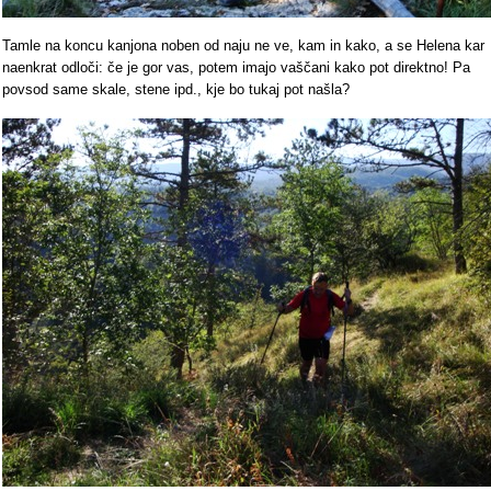
Tamle na koncu kanjona noben od naju ne ve, kam in kako, a se Helena kar
naenkrat odloči: če je gor vas, potem imajo vaščani kako pot direktno! Pa
povsod same skale, stene ipd., kje bo tukaj pot našla?