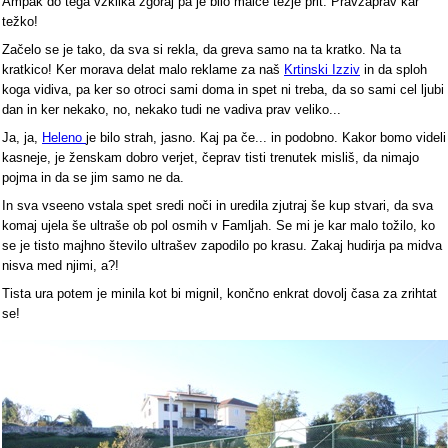
Ampak do tega vzklika zgoraj pa je bilo malce težje prit. Pravzaprav kar
težko!
Začelo se je tako, da sva si rekla, da greva samo na ta kratko. Na ta
kratkico! Ker morava delat malo reklame za naš
Krtinski Izziv
in da sploh
koga vidiva, pa ker so otroci sami doma in spet ni treba, da so sami cel ljubi
dan in ker nekako, no, nekako tudi ne vadiva prav veliko...
Ja, ja,
Heleno
je bilo strah, jasno. Kaj pa če... in podobno. Kakor bomo videli
kasneje, je ženskam dobro verjet, čeprav tisti trenutek misliš, da nimajo
pojma in da se jim samo ne da.
In sva vseeno vstala spet sredi noči in uredila zjutraj še kup stvari, da sva
komaj ujela še ultraše ob pol osmih v Famljah. Se mi je kar malo tožilo, ko
se je tisto majhno število ultrašev zapodilo po krasu. Zakaj hudirja pa midva
nisva med njimi, a?!
Tista ura potem je minila kot bi mignil, končno enkrat dovolj časa za zrihtat
se!