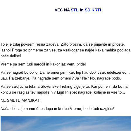
VEČ NA
STL
in
ŠD KRTI
Tole je zdaj povsem resna zadeva! Zato prosim, da se prijavite in pridete,
jasno! Proge so primerne za vse, za vsakogar se najde kaka mehka podlaga
naše doline!
Vreme pa sem tudi naročil in kakor jaz vem, pride!
Pa še nagrad bo obilo. Da ne omenjam, kak lep had dobi vsak udeleženec...
uau. Pa žrebanje. Pa nagrade sem omenil? Ja? Ne? No, nagrade bodo.
Pa še zaključna tekma Slovenske Treking Lige je to. Kar pomeni, da bo na
koncu še razglasitev najboljših v Ligi! In spet nagrade, kolajne in vse to...
NE SMETE MANJKAT!
Naša dolina je namreč res lepa in ker bo Vreme, bodo tudi razgledi!