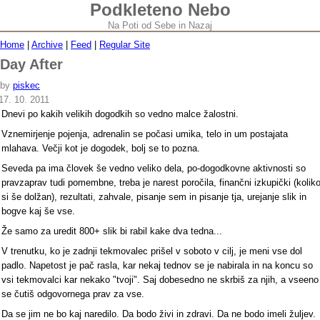
Podkleteno Nebo
Na Poti od Sebe in Nazaj
Home
|
Archive
|
Feed
|
Regular Site
Day After
by
piskec
17. 10. 2011
Dnevi po kakih velikih dogodkih so vedno malce žalostni.
Vznemirjenje pojenja, adrenalin se počasi umika, telo in um postajata
mlahava. Večji kot je dogodek, bolj se to pozna.
Seveda pa ima človek še vedno veliko dela, po-dogodkovne aktivnosti so
pravzaprav tudi pomembne, treba je narest poročila, finančni izkupički (kolik
si še dolžan), rezultati, zahvale, pisanje sem in pisanje tja, urejanje slik in
bogve kaj še vse.
Že samo za uredit 800+ slik bi rabil kake dva tedna...
V trenutku, ko je zadnji tekmovalec prišel v soboto v cilj, je meni vse dol
padlo. Napetost je pač rasla, kar nekaj tednov se je nabirala in na koncu so
vsi tekmovalci kar nekako "tvoji". Saj dobesedno ne skrbiš za njih, a vseeno
se čutiš odgovornega prav za vse.
Da se jim ne bo kaj naredilo. Da bodo živi in zdravi. Da ne bodo imeli žuljev.