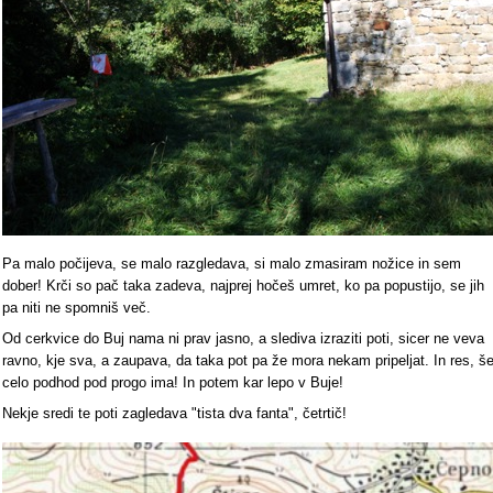
Pa malo počijeva, se malo razgledava, si malo zmasiram nožice in sem
dober! Krči so pač taka zadeva, najprej hočeš umret, ko pa popustijo, se jih
pa niti ne spomniš več.
Od cerkvice do Buj nama ni prav jasno, a slediva izraziti poti, sicer ne veva
ravno, kje sva, a zaupava, da taka pot pa že mora nekam pripeljat. In res, š
celo podhod pod progo ima! In potem kar lepo v Buje!
Nekje sredi te poti zagledava "tista dva fanta", četrtič!