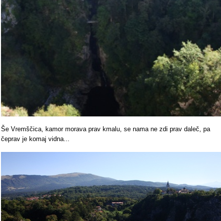
Še Vremščica, kamor morava prav kmalu, se nama ne zdi prav daleč, pa
čeprav je komaj vidna...