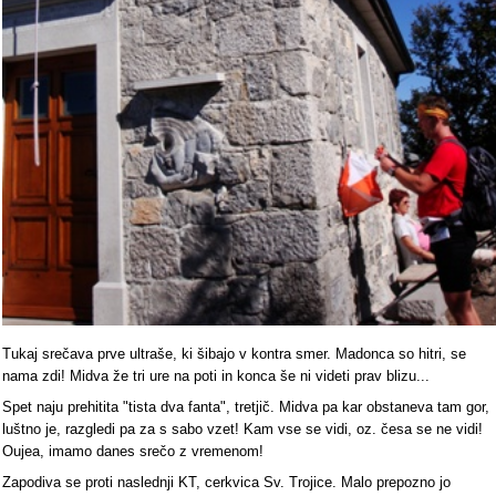
Tukaj srečava prve ultraše, ki šibajo v kontra smer. Madonca so hitri, se
nama zdi! Midva že tri ure na poti in konca še ni videti prav blizu...
Spet naju prehitita "tista dva fanta", tretjič. Midva pa kar obstaneva tam gor,
luštno je, razgledi pa za s sabo vzet! Kam vse se vidi, oz. česa se ne vidi!
Oujea, imamo danes srečo z vremenom!
Zapodiva se proti naslednji KT, cerkvica Sv. Trojice. Malo prepozno jo