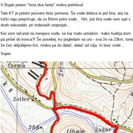
V Bujah potem "tista dva fanta" midva prehitiva!
Tale KT je potem povsem brez pomena. Še vode dobiva le pol litra, ata na
točki naju prepričuje, da so Brkini polni vode... Hm, pol litra vode sem spil v
dveh sekundah, pri tridesetih stopinjah...
Ker sem računal na menjavo vode, se kar malo ustrašim - kako hudirja bom
pa prišel do konca?! Še posebej, ko pogledam na uro - sva že na 23km, torej
že čez obljubljeno km, midva pa še daleč, daleč od cilja. In brez vode...
Super.