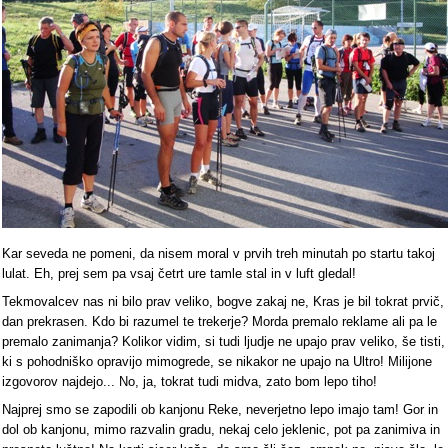
Kar seveda ne pomeni, da nisem moral v prvih treh minutah po startu takoj
lulat. Eh, prej sem pa vsaj četrt ure tamle stal in v luft gledal!
Tekmovalcev nas ni bilo prav veliko, bogve zakaj ne, Kras je bil tokrat prvič,
dan prekrasen. Kdo bi razumel te trekerje? Morda premalo reklame ali pa le
premalo zanimanja? Kolikor vidim, si tudi ljudje ne upajo prav veliko, še tisti,
ki s pohodniško opravijo mimogrede, se nikakor ne upajo na Ultro! Milijone
izgovorov najdejo... No, ja, tokrat tudi midva, zato bom lepo tiho!
Najprej smo se zapodili ob kanjonu Reke, neverjetno lepo imajo tam! Gor in
dol ob kanjonu, mimo razvalin gradu, nekaj celo jeklenic, pot pa zanimiva in