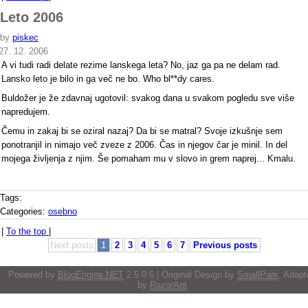
Leto 2006
by
piskec
27. 12. 2006
A vi tudi radi delate rezime lanskega leta? No, jaz ga pa ne delam rad.
Lansko leto je bilo in ga več ne bo. Who bl**dy cares.
Buldožer je že zdavnaj ugotovil: svakog dana u svakom pogledu sve više
napredujem.
Čemu in zakaj bi se oziral nazaj? Da bi se matral? Svoje izkušnje sem
ponotranjil in nimajo več zveze z 2006. Čas in njegov čar je minil. In del
mojega življenja z njim. Še pomaham mu v slovo in grem naprej... Kmalu.
Tags:
Categories:
osebno
|
To the top
|
Next posts
1
2
3
4
5
6
7
Previous posts
Powered by
BlogEngine.NET
2.5.0.6 | Original Design by
SmallPark
, Adapt
by
RazorAnt