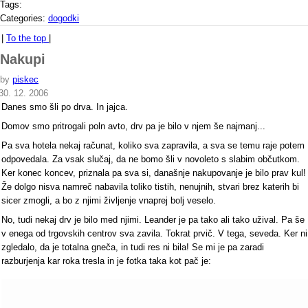
Tags:
Categories:
dogodki
|
To the top
|
Nakupi
by
piskec
30. 12. 2006
Danes smo šli po drva. In jajca.
Domov smo pritrogali poln avto, drv pa je bilo v njem še najmanj...
Pa sva hotela nekaj računat, koliko sva zapravila, a sva se temu raje potem
odpovedala. Za vsak slučaj, da ne bomo šli v novoleto s slabim občutkom.
Ker konec koncev, priznala pa sva si, današnje nakupovanje je bilo prav kul!
Že dolgo nisva namreč nabavila toliko tistih, nenujnih, stvari brez katerih bi
sicer zmogli, a bo z njimi življenje vnaprej bolj veselo.
No, tudi nekaj drv je bilo med njimi. Leander je pa tako ali tako užival. Pa še
v enega od trgovskih centrov sva zavila. Tokrat prvič. V tega, seveda. Ker ni
zgledalo, da je totalna gneča, in tudi res ni bila! Se mi je pa zaradi
razburjenja kar roka tresla in je fotka taka kot pač je: