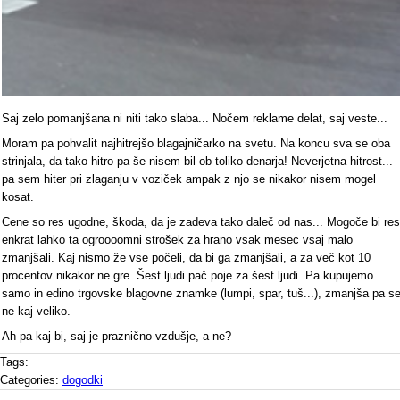
Saj zelo pomanjšana ni niti tako slaba... Nočem reklame delat, saj veste...
Moram pa pohvalit najhitrejšo blagajničarko na svetu. Na koncu sva se oba
strinjala, da tako hitro pa še nisem bil ob toliko denarja! Neverjetna hitrost...
pa sem hiter pri zlaganju v voziček ampak z njo se nikakor nisem mogel
kosat.
Cene so res ugodne, škoda, da je zadeva tako daleč od nas... Mogoče bi res
enkrat lahko ta ogroooomni strošek za hrano vsak mesec vsaj malo
zmanjšali. Kaj nismo že vse počeli, da bi ga zmanjšali, a za več kot 10
procentov nikakor ne gre. Šest ljudi pač poje za šest ljudi. Pa kupujemo
samo in edino trgovske blagovne znamke (lumpi, spar, tuš...), zmanjša pa s
ne kaj veliko.
Ah pa kaj bi, saj je praznično vzdušje, a ne?
Tags:
Categories:
dogodki