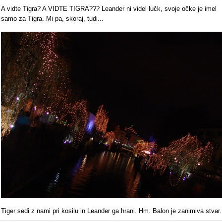
A vidte Tigra? A VIDTE TIGRA??? Leander ni videl lučk, svoje očke je imel
samo za Tigra. Mi pa, skoraj, tudi...
Tiger sedi z nami pri kosilu in Leander ga hrani. Hm. Balon je zanimiva stvar.