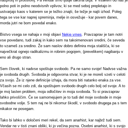
nasprotij in protislovij. Pa vendar smo ljudje takšna bitja. V vsakem od nas je
polno poti in polno neodvisnih vplivov, ki se med seboj prepletajo in
ustvarjajo kaos v katerem se je težko znajti, še težje je najti izhod. Poleg
tega se vse kar naprej spreminja, melje in osvežuje - kar povem danes,
morda jutri ne bom povedal enako.
Bistvo vsega se nahaja v moji objavi
Nekje vmes
. Pravzaprav je tam notri
vse povedano, tudi zakaj in kako sem na takoimenovani sredini, če seveda
to vzameš za sredino. Že sam naslov dobro definira moja stališča, ki se
največkrat ognejo radikalizmu in robnim pogojem, (prevelikem) nagibanju v
eno ali drugo stran.
Sem človek, ki nadvse spoštuje svobodo. Pa ne samo svoje! Nadvse važna
je svoboda drugih. Svoboda je odgovorna stvar, ki je ne moreš vzeti v celoti
za svojo. Že iz njene definicije izhaja, da mora biti natanko enaka za vse.
Včasih se mi celo zdi, da spoštujem svobodo drugih celo bolj od svoje. A to
je moj lasten problem, moja odločitev in moja svoboda. To si pravzaprav
lahko privoščim. Če se samomejujem je to tudi del moje svobode in moje
svobodne volje. S tem naj ne bi nikomur škodil, v svobodo drugega pa s tem
nikakor ne posegam.
Tako bi lahko v določeni meri rekel, da sem anarhist, kar najbrž tudi sem.
Vendar ne v tisti znani obliki, ki jo večina pozna. Osebni anarhist, ki s svojo