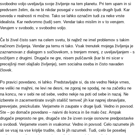
svobodno voljo uveljavlja svoje življenje na tem planetu. Pri tem upam in si
predvsem želim, da ne bi nikdar posegal v svobodno voljo drugih ljudi. Kar
seveda v realnosti ni možno. Tako se lahko označim tudi za neke vrste
idealista. Kar nedvomno (tudi) sem. Vendar tako mislim in v to verujem.
Verujem v svobodo, v svobodno voljo.
Če bi živel čisto sam na celem svetu, bi najbrž ne imel problemov s takim
načinom življenja. Vendar pa temu ni tako. Vsak trenutek mojega življenja je
zaznamovan z dialogom s sočlovekom, s trenjem mnenj, z uveljavljanjem - s
sožitjem z drugimi. Drugače ne gre, nisem puščavnik (kar bi mi sicer v
precejšnji meri olajšalo življenje), sem socialna oseba in čisto navaden
človek.
Po pravici povedano, ni lahko. Predstavljajte si, da ste vedno Nekje vmes,
ne veliki ne majhni, ne levi ne desni, ne zgoraj ne spodaj, ne na začetku ne
na koncu, ne v sebi ne od sebe, vedno nekje na poti od sebe in nazaj. Ne
izberete in zacementirate svojih stališč temveč jih kar naprej obnavljate,
preverjate, preizkušate. Verjamete in zaupate v druge ljudi. Vedno in povsod.
Ste – po domače povedano – naivni do konca in še malo čez. Ampak
drugače preprosto ne gre, drugače ste že izven svoje osnovne predpostavke
o svobodi. Verjamete vsem in vsakomur. Vedno in povsod. Celo razumete jih
ali se vsaj na vse kriplje trudite, da bi jih razumeli. Tudi, celo še posebej