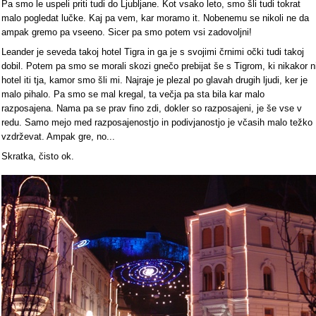
Pa smo le uspeli priti tudi do Ljubljane. Kot vsako leto, smo šli tudi tokrat
malo pogledat lučke. Kaj pa vem, kar moramo it. Nobenemu se nikoli ne da
ampak gremo pa vseeno. Sicer pa smo potem vsi zadovoljni!
Leander je seveda takoj hotel Tigra in ga je s svojimi črnimi očki tudi takoj
dobil. Potem pa smo se morali skozi gnečo prebijat še s Tigrom, ki nikakor n
hotel iti tja, kamor smo šli mi. Najraje je plezal po glavah drugih ljudi, ker je
malo pihalo. Pa smo se mal kregal, ta večja pa sta bila kar malo
razposajena. Nama pa se prav fino zdi, dokler so razposajeni, je še vse v
redu. Samo mejo med razposajenostjo in podivjanostjo je včasih malo težko
vzdrževat. Ampak gre, no...
Skratka, čisto ok.