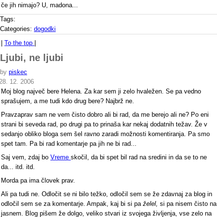
če jih nimajo? U, madona...
Tags:
Categories:
dogodki
|
To the top
|
Ljubi, ne ljubi
by
piskec
28. 12. 2006
Moj blog največ bere Helena. Za kar sem ji zelo hvaležen. Se pa vedno
sprašujem, a me tudi kdo drug bere? Najbrž ne.
Pravzaprav sam ne vem čisto dobro ali bi rad, da me berejo ali ne? Po eni
strani bi seveda rad, po drugi pa to prinaša kar nekaj dodatnih težav. Že v
sedanjo obliko bloga sem šel ravno zaradi možnosti komentiranja. Pa smo
spet tam. Pa bi rad komentarje pa jih ne bi rad...
Saj vem, zdaj bo
Vreme
skočil, da bi spet bil rad na sredini in da se to ne
da... itd. itd.
Morda pa ima človek prav.
Ali pa tudi ne. Odločit se ni bilo težko, odločil sem se že zdavnaj za blog in
odločil sem se za komentarje. Ampak, kaj bi si pa
želel,
si pa nisem čisto na
jasnem. Blog pišem že dolgo, veliko stvari iz svojega življenja, vse zelo na