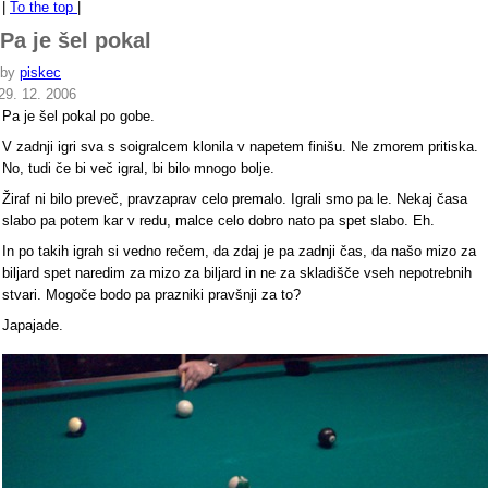
|
To the top
|
Pa je šel pokal
by
piskec
29. 12. 2006
Pa je šel pokal po gobe.
V zadnji igri sva s soigralcem klonila v napetem finišu. Ne zmorem pritiska.
No, tudi če bi več igral, bi bilo mnogo bolje.
Žiraf ni bilo preveč, pravzaprav celo premalo. Igrali smo pa le. Nekaj časa
slabo pa potem kar v redu, malce celo dobro nato pa spet slabo. Eh.
In po takih igrah si vedno rečem, da zdaj je pa zadnji čas, da našo mizo za
biljard spet naredim za mizo za biljard in ne za skladišče vseh nepotrebnih
stvari. Mogoče bodo pa prazniki pravšnji za to?
Japajade.