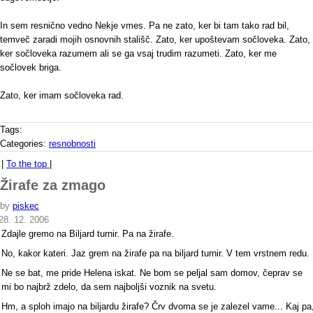
In sem resnično vedno Nekje vmes. Pa ne zato, ker bi tam tako rad bil,
temveč zaradi mojih osnovnih stališč. Zato, ker upoštevam sočloveka. Zato,
ker sočloveka razumem ali se ga vsaj trudim razumeti. Zato, ker me
sočlovek briga.
Zato, ker imam sočloveka rad.
Tags:
Categories:
resnobnosti
|
To the top
|
Žirafe za zmago
by
piskec
28. 12. 2006
Zdajle gremo na Biljard turnir. Pa na žirafe.
No, kakor kateri. Jaz grem na žirafe pa na biljard turnir. V tem vrstnem redu.
Ne se bat, me pride Helena iskat. Ne bom se peljal sam domov, čeprav se
mi bo najbrž zdelo, da sem najboljši voznik na svetu.
Hm, a sploh imajo na biljardu žirafe? Črv dvoma se je zalezel vame... Kaj pa