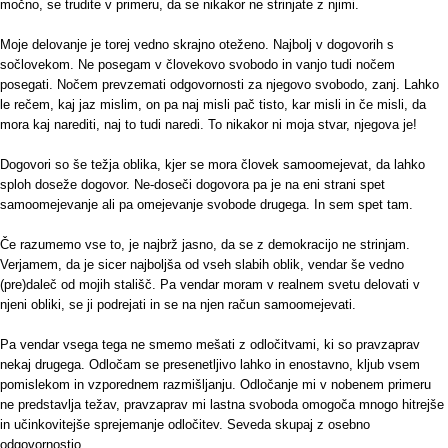
močno, se trudite v primeru, da se nikakor ne strinjate z njimi.
Moje delovanje je torej vedno skrajno oteženo. Najbolj v dogovorih s
sočlovekom. Ne posegam v človekovo svobodo in vanjo tudi nočem
posegati. Nočem prevzemati odgovornosti za njegovo svobodo, zanj. Lahko
le rečem, kaj jaz mislim, on pa naj misli pač tisto, kar misli in če misli, da
mora kaj narediti, naj to tudi naredi. To nikakor ni moja stvar, njegova je!
Dogovori so še težja oblika, kjer se mora človek samoomejevat, da lahko
sploh doseže dogovor. Ne-doseči dogovora pa je na eni strani spet
samoomejevanje ali pa omejevanje svobode drugega. In sem spet tam.
Če razumemo vse to, je najbrž jasno, da se z demokracijo ne strinjam.
Verjamem, da je sicer najboljša od vseh slabih oblik, vendar še vedno
(pre)daleč od mojih stališč. Pa vendar moram v realnem svetu delovati v
njeni obliki, se ji podrejati in se na njen račun samoomejevati.
Pa vendar vsega tega ne smemo mešati z odločitvami, ki so pravzaprav
nekaj drugega. Odločam se presenetljivo lahko in enostavno, kljub vsem
pomislekom in vzporednem razmišljanju. Odločanje mi v nobenem primeru
ne predstavlja težav, pravzaprav mi lastna svoboda omogoča mnogo hitrejše
in učinkovitejše sprejemanje odločitev. Seveda skupaj z osebno
odgovornostjo.