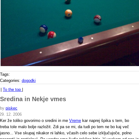
Tags:
Categories:
dogodki
|
To the top
|
Sredina in Nekje vmes
by
piskec
29. 12. 2006
Ker že toliko govorimo o sredini in me
Vreme
kar naprej špika s tem, bo
treba tole malo bolje razložit. Zdi pa se mi, da tudi po tem ne bo kaj več
jasno... Vse skupaj nikakor ni lahko, včasih celo sebe izključujoče, polno