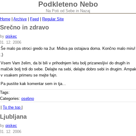
Podkleteno Nebo
Na Poti od Sebe in Nazaj
Home
|
Archive
|
Feed
|
Regular Site
Srečno in zdravo
by
piskec
31. 12. 2006
Še malo pa otroci gredo na žur. Midva pa ostajava doma. Končno malo miru!
;)
Vsem Vam želim, da bi bili v prihodnjem letu bolj prizanesljivi do drugih in
malček bolj trdi do sebe. Delajte na sebi, delajte dobro sebi in drugim. Ampa
v vsakem primeru se mejte fajn.
Pa pustite kak komentar sem in tja...
Tags:
Categories:
osebno
|
To the top
|
Ljubljana
by
piskec
31. 12. 2006