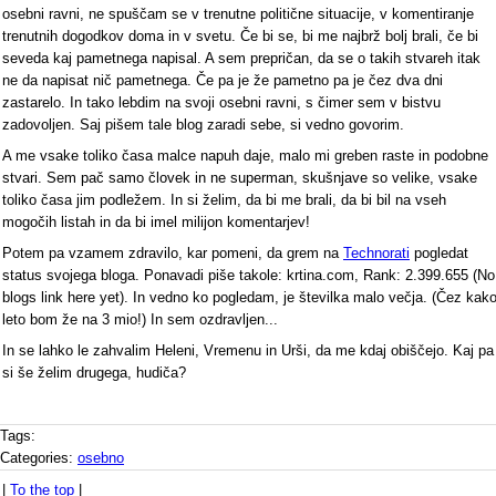
osebni ravni, ne spuščam se v trenutne politične situacije, v komentiranje
trenutnih dogodkov doma in v svetu. Če bi se, bi me najbrž bolj brali, če bi
seveda kaj pametnega napisal. A sem prepričan, da se o takih stvareh itak
ne da napisat nič pametnega. Če pa je že pametno pa je čez dva dni
zastarelo. In tako lebdim na svoji osebni ravni, s čimer sem v bistvu
zadovoljen. Saj pišem tale blog zaradi sebe, si vedno govorim.
A me vsake toliko časa malce napuh daje, malo mi greben raste in podobne
stvari. Sem pač samo človek in ne superman, skušnjave so velike, vsake
toliko časa jim podležem. In si želim, da bi me brali, da bi bil na vseh
mogočih listah in da bi imel milijon komentarjev!
Potem pa vzamem zdravilo, kar pomeni, da grem na
Technorati
pogledat
status svojega bloga. Ponavadi piše takole: krtina.com, Rank: 2.399.655 (No
blogs link here yet). In vedno ko pogledam, je številka malo večja. (Čez kak
leto bom že na 3 mio!) In sem ozdravljen...
In se lahko le zahvalim Heleni, Vremenu in Urši, da me kdaj obiščejo. Kaj pa
si še želim drugega, hudiča?
Tags:
Categories:
osebno
|
To the top
|