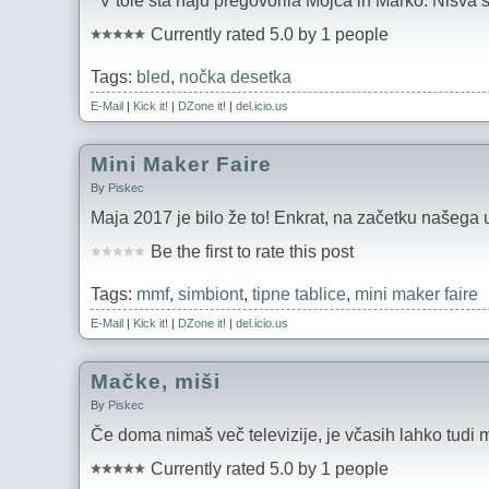
V tole sta naju pregovorila Mojca in Marko. Nisva se 
Currently rated 5.0 by 1 people
Tags:
bled
,
nočka desetka
E-Mail
|
Kick it!
|
DZone it!
|
del.icio.us
Mini Maker Faire
By
Piskec
Maja 2017 je bilo že to! Enkrat, na začetku našega uk
Be the first to rate this post
Tags:
mmf
,
simbiont
,
tipne tablice
,
mini maker faire
E-Mail
|
Kick it!
|
DZone it!
|
del.icio.us
Mačke, miši
By
Piskec
Če doma nimaš več televizije, je včasih lahko tudi 
Currently rated 5.0 by 1 people