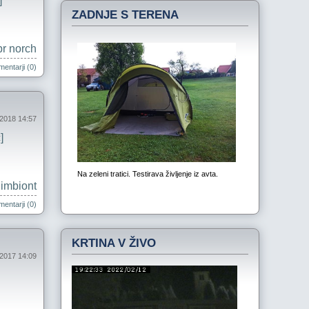
]
ZADNJE S TERENA
pr norch
entarji (0)
j 2018 14:57
]
imbiont
entarji (0)
KRTINA V ŽIVO
 2017 14:09