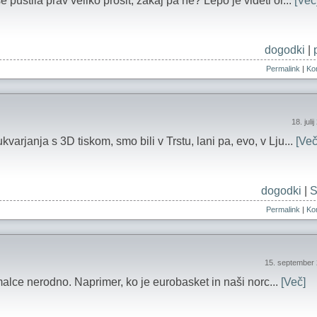
pustila prav veliko prosit, zakaj pa ne? Lepo je videti or...
[Več
dogodki
|
Permalink
|
Kom
18. juli
varjanja s 3D tiskom, smo bili v Trstu, lani pa, evo, v Lju...
[Več
dogodki
|
S
Permalink
|
Kom
15. september
malce nerodno. Naprimer, ko je eurobasket in naši norc...
[Več]