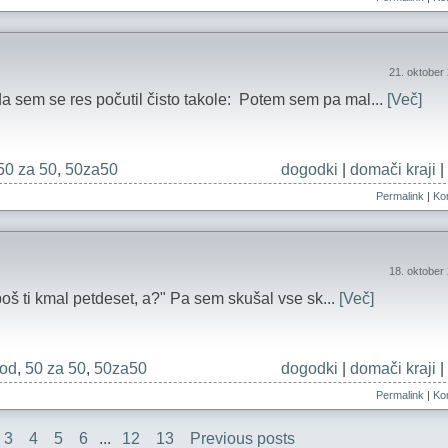
21. oktober
 da sem se res počutil čisto takole: Potem sem pa mal...
[Več]
50 za 50
,
50za50
dogodki
|
domači kraji
|
Permalink
|
Kom
18. oktober
 boš ti kmal petdeset, a?" Pa sem skušal vse sk...
[Več]
od
,
50 za 50
,
50za50
dogodki
|
domači kraji
|
Permalink
|
Kom
3
4
5
6
...
12
13
Previous posts