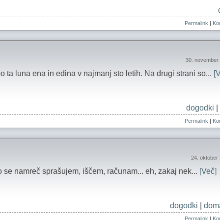
Permalink
|
Kom
30. november 
 bo ta luna ena in edina v najmanj sto letih. Na drugi strani so...
[
dogodki
|
Permalink
|
Kom
24. oktober
o se namreč sprašujem, iščem, računam... eh, zakaj nek...
[Več]
dogodki
|
doma
Permalink
|
Kom