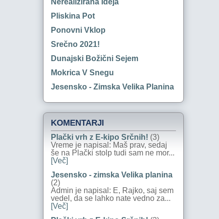
Nerealizirana Ideja
Pliskina Pot
Ponovni Vklop
Srečno 2021!
Dunajski Božični Sejem
Mokrica V Snegu
Jesensko - Zimska Velika Planina
KOMENTARJI
Plački vrh z E-kipo Srčnih!
(3)
Vreme je napisal: Maš prav, sedaj
še na Plački stolp tudi sam ne mor...
[Več]
Jesensko - zimska Velika planina
(2)
Admin je napisal: E, Rajko, saj sem
vedel, da se lahko nate vedno za...
[Več]