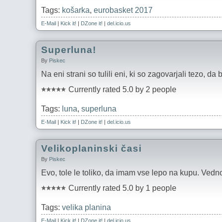
Tags:
košarka
,
eurobasket 2017
E-Mail
|
Kick it!
|
DZone it!
|
del.icio.us
Superluna!
By
Piskec
Na eni strani so tulili eni, ki so zagovarjali tezo, da
Currently rated 5.0 by 2 people
Tags:
luna
,
superluna
E-Mail
|
Kick it!
|
DZone it!
|
del.icio.us
Velikoplaninski časi
By
Piskec
Evo, tole le toliko, da imam vse lepo na kupu. Vedn
Currently rated 5.0 by 1 people
Tags:
velika planina
E-Mail
|
Kick it!
|
DZone it!
|
del.icio.us