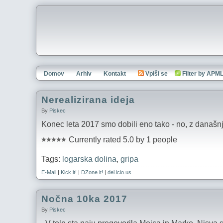
Domov
Arhiv
Kontakt
Vpiši se
Filter by APM
Nerealizirana ideja
By
Piskec
Konec leta 2017 smo dobili eno tako - no, z današnje
Currently rated 5.0 by 1 people
Tags:
logarska dolina
,
gripa
E-Mail
|
Kick it!
|
DZone it!
|
del.icio.us
Nočna 10ka 2017
By
Piskec