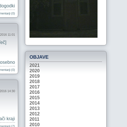
dogodki
entarji (0)
2016 11:01
Več]
OBJAVE
osebno
2021
entarji (0)
2020
2019
2018
2017
 2016 14:30
2016
2015
2014
2013
2012
či kraji
2011
2010
entarji (2)