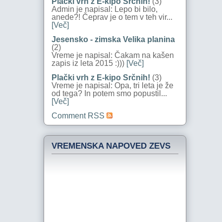
Plački vrh z E-kipo Srčnih!
(3)
Admin je napisal: Lepo bi bilo,
anede?! Čeprav je o tem v teh vir...
[Več]
Jesensko - zimska Velika planina
(2)
Vreme je napisal: Čakam na kašen
zapis iz leta 2015 :)))
[Več]
Plački vrh z E-kipo Srčnih!
(3)
Vreme je napisal: Opa, tri leta je že
od tega? In potem smo popustil...
[Več]
Comment RSS
VREMENSKA NAPOVED ZEVS