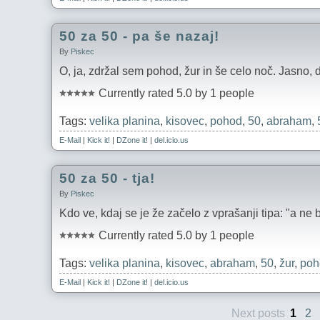
50 za 50 - pa še nazaj!
By
Piskec
O, ja, zdržal sem pohod, žur in še celo noč. Jasno,
Currently rated 5.0 by 1 people
Tags:
velika planina
,
kisovec
,
pohod
,
50
,
abraham
,
E-Mail
|
Kick it!
|
DZone it!
|
del.icio.us
50 za 50 - tja!
By
Piskec
Kdo ve, kdaj se je že začelo z vprašanji tipa: "a ne
Currently rated 5.0 by 1 people
Tags:
velika planina
,
kisovec
,
abraham
,
50
,
žur
,
poh
E-Mail
|
Kick it!
|
DZone it!
|
del.icio.us
Next posts
1
2