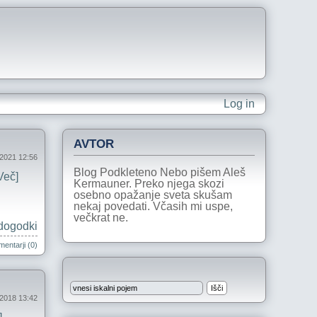
Log in
AVTOR
j 2021 12:56
Blog Podkleteno Nebo pišem Aleš
Več]
Kermauner. Preko njega skozi
osebno opažanje sveta skušam
nekaj povedati. Včasih mi uspe,
večkrat ne.
dogodki
entarji (0)
2018 13:42