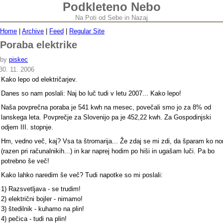
Podkleteno Nebo
Na Poti od Sebe in Nazaj
Home
|
Archive
|
Feed
|
Regular Site
Poraba elektrike
by
piskec
30. 11. 2006
Kako lepo od električarjev.
Danes so nam poslali: Naj bo luč tudi v letu 2007... Kako lepo!
Naša povprečna poraba je 541 kwh na mesec, povečali smo jo za 8% od
lanskega leta. Povprečje za Slovenijo pa je 452,22 kwh. Za Gospodinjski
odjem III. stopnje.
Hm, vedno več, kaj? Vsa ta štromarija... Že zdaj se mi zdi, da šparam ko no
(razen pri računalnikih...) in kar naprej hodim po hiši in ugašam luči. Pa bo
potrebno še več!
Kako lahko naredim še več? Tudi napotke so mi poslali:
1) Razsvetljava - se trudim!
2) električni bojler - nimamo!
3) štedilnik - kuhamo na plin!
4) pečica - tudi na plin!