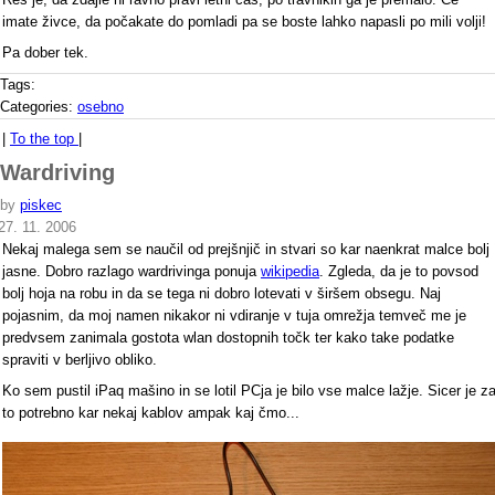
imate živce, da počakate do pomladi pa se boste lahko napasli po mili volji!
Pa dober tek.
Tags:
Categories:
osebno
|
To the top
|
Wardriving
by
piskec
27. 11. 2006
Nekaj malega sem se naučil od prejšnjič in stvari so kar naenkrat malce bolj
jasne. Dobro razlago wardrivinga ponuja
wikipedia
. Zgleda, da je to povsod
bolj hoja na robu in da se tega ni dobro lotevati v širšem obsegu. Naj
pojasnim, da moj namen nikakor ni vdiranje v tuja omrežja temveč me je
predvsem zanimala gostota wlan dostopnih točk ter kako take podatke
spraviti v berljivo obliko.
Ko sem pustil iPaq mašino in se lotil PCja je bilo vse malce lažje. Sicer je z
to potrebno kar nekaj kablov ampak kaj čmo...