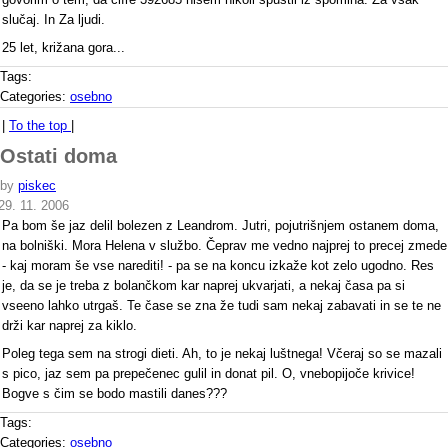
slučaj. In Za ljudi.
25 let, križana gora...
Tags:
Categories:
osebno
|
To the top
|
Ostati doma
by
piskec
29. 11. 2006
Pa bom še jaz delil bolezen z Leandrom. Jutri, pojutrišnjem ostanem doma,
na bolniški. Mora Helena v službo. Čeprav me vedno najprej to precej zmede
- kaj moram še vse narediti! - pa se na koncu izkaže kot zelo ugodno. Res
je, da se je treba z bolančkom kar naprej ukvarjati, a nekaj časa pa si
vseeno lahko utrgaš. Te čase se zna že tudi sam nekaj zabavati in se te ne
drži kar naprej za kiklo.
Poleg tega sem na strogi dieti. Ah, to je nekaj luštnega! Včeraj so se mazali
s pico, jaz sem pa prepečenec gulil in donat pil. O, vnebopijoče krivice!
Bogve s čim se bodo mastili danes???
Tags:
Categories:
osebno