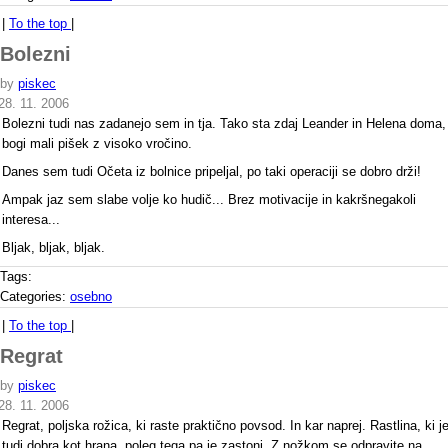
|
To the top
|
Bolezni
by
piskec
28. 11. 2006
Bolezni tudi nas zadanejo sem in tja. Tako sta zdaj Leander in Helena doma,
bogi mali pišek z visoko vročino.
Danes sem tudi Očeta iz bolnice pripeljal, po taki operaciji se dobro drži!
Ampak jaz sem slabe volje ko hudič... Brez motivacije in kakršnegakoli
interesa...
Bljak, bljak, bljak.
Tags:
Categories:
osebno
|
To the top
|
Regrat
by
piskec
28. 11. 2006
Regrat, poljska rožica, ki raste praktično povsod. In kar naprej. Rastlina, ki j
tudi dobra kot hrana, poleg tega pa je zastonj. Z nožkom se odpravite na