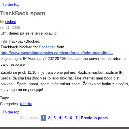
|
To the top
|
TrackBack spam
by
piskec
27. 11. 2006
Ufff, danes pa se je tehle pojavilo:
Info TrackbackBlocked:
Trackback blocked for
Pocenitev
from
http://www.australiancarsales.com/carsforsale/admin/config/t...
originating at IP Address 72.232.207.26 because the server did not return a
valid response
Začelo se je ob 11:10 in je trajalo ene pol ure. Različni naslovi, različni IPji.
Sreča, da zna DasBlog vse to lepo blokirat. Tale internet nam bodo čist
pokvarili. Spam, spam, spam in še enkrat spam. Že tako se borim z e-pošto,
kaj vsega mi ne ponujajo!
Tags:
Categories:
tehnika
|
To the top
|
Next posts
1
2
3
4
5
6
7
Previous posts