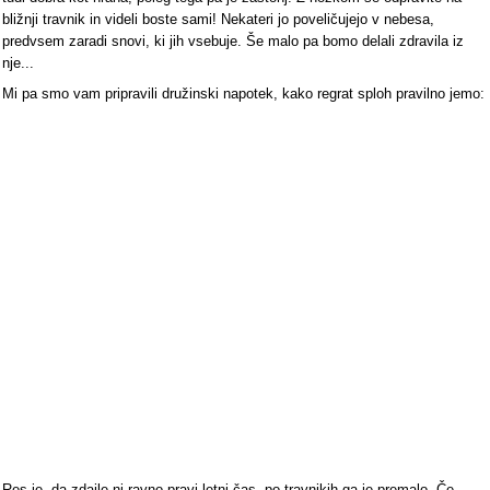
bližnji travnik in videli boste sami! Nekateri jo poveličujejo v nebesa,
predvsem zaradi snovi, ki jih vsebuje. Še malo pa bomo delali zdravila iz
nje...
Mi pa smo vam pripravili družinski napotek, kako regrat sploh pravilno jemo:
Res je, da zdajle ni ravno pravi letni čas, po travnikih ga je premalo. Če