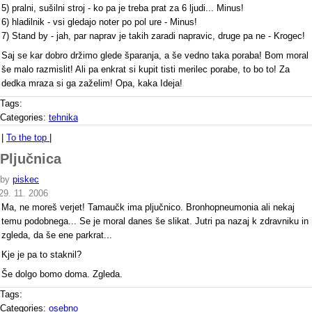
5) pralni, sušilni stroj - ko pa je treba prat za 6 ljudi... Minus!
6) hladilnik - vsi gledajo noter po pol ure - Minus!
7) Stand by - jah, par naprav je takih zaradi napravic, druge pa ne - Krogec!
Saj se kar dobro držimo glede šparanja, a še vedno taka poraba! Bom moral
še malo razmislit! Ali pa enkrat si kupit tisti merilec porabe, to bo to! Za
dedka mraza si ga zaželim! Opa, kaka Ideja!
Tags:
Categories:
tehnika
|
To the top
|
Pljučnica
by
piskec
29. 11. 2006
Ma, ne moreš verjet! Tamaučk ima pljučnico. Bronhopneumonia ali nekaj
temu podobnega... Se je moral danes še slikat. Jutri pa nazaj k zdravniku in
zgleda, da še ene parkrat...
Kje je pa to staknil?
Še dolgo bomo doma. Zgleda.
Tags:
Categories:
osebno