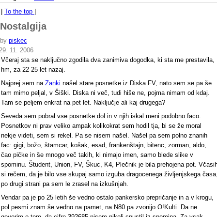
|
To the top
|
Nostalgija
by
piskec
29. 11. 2006
Včeraj sta se naključno zgodila dva zanimiva dogodka, ki sta me prestavila,
hm, za 22-25 let nazaj.
Najprej sem na
Zanki
našel stare posnetke iz Diska FV, nato sem se pa še
tam mimo peljal, v Šiški. Diska ni več, tudi hiše ne, pojma nimam od kdaj.
Tam se peljem enkrat na pet let. Naključje ali kaj drugega?
Seveda sem pobral vse posnetke dol in v njih iskal meni podobno faco.
Posnetkov ni prav veliko ampak kolikokrat sem hodil tja, bi se že moral
nekje videti, sem si rekel. Pa se nisem našel. Našel pa sem polno znanih
fac: gigi, božo, štamcar, košak, esad, frankenštajn, bitenc, zorman, aldo,
čao pičke in še mnogo več takih, ki nimajo imen, samo blede slike v
spominu. Študent, Union, FV, Škuc, K4, Plečnik je bila prehojena pot. Včasi
si rečem, da je bilo vse skupaj samo izguba dragocenega življenjskega časa
po drugi strani pa sem le zrasel na izkušnjah.
Vendar pa je po 25 letih še vedno ostalo pankersko prepričanje in a v krogu,
pol pesmi znam še vedno na pamet, na N80 pa zvonijo O!Kulti. Da ne
govorim o tem, da cifre 392685 nisem nikoli spustil iz spomina. Za vsak