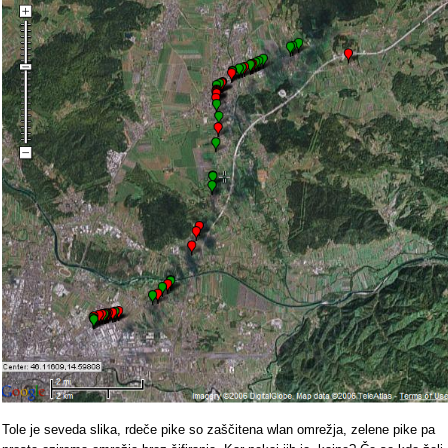
Tole je seveda slika, rdeče pike so zaščitena wlan omrežja, zelene pike pa