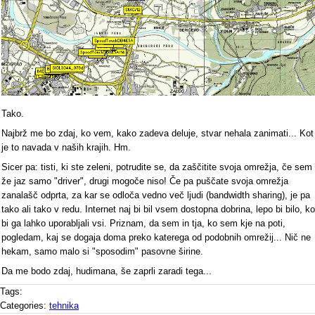
Tako.
Najbrž me bo zdaj, ko vem, kako zadeva deluje, stvar nehala zanimati... Kot
je to navada v naših krajih. Hm.
Sicer pa: tisti, ki ste zeleni, potrudite se, da zaščitite svoja omrežja, če sem
že jaz samo "driver", drugi mogoče niso! Če pa puščate svoja omrežja
zanalašč odprta, za kar se odloča vedno več ljudi (bandwidth sharing), je pa
tako ali tako v redu. Internet naj bi bil vsem dostopna dobrina, lepo bi bilo, ko
bi ga lahko uporabljali vsi. Priznam, da sem in tja, ko sem kje na poti,
pogledam, kaj se dogaja doma preko katerega od podobnih omrežij... Nič ne
hekam, samo malo si "sposodim" pasovne širine.
Da me bodo zdaj, hudimana, še zaprli zaradi tega...
Tags:
Categories:
tehnika