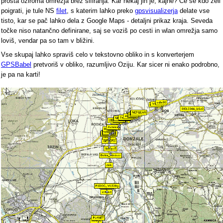
prosta oziroma omrežja brez šifiranja. Kar nekaj jih je, kajne? Če se kdo želi
poigrati, je tule NS
filet
, s katerim lahko preko
gpsvisualizerja
delate vse
tisto, kar se pač lahko dela z Google Maps - detaljni prikaz kraja. Seveda
točke niso natančno definirane, saj se voziš po cesti in wlan omrežja samo
loviš, vendar pa so tam v bližini.
Vse skupaj lahko spraviš celo v tekstovno obliko in s konverterjem
GPSBabel
pretvoriš v obliko, razumljivo Oziju. Kar sicer ni enako podrobno,
je pa na karti!