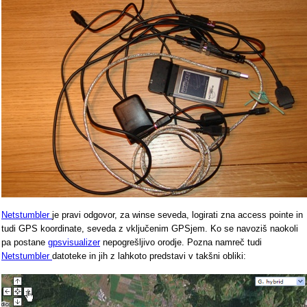
Netstumbler
je pravi odgovor, za winse seveda, logirati zna access pointe in
tudi GPS koordinate, seveda z vključenim GPSjem. Ko se navoziš naokoli
pa postane
gpsvisualizer
nepogrešljivo orodje. Pozna namreč tudi
Netstumbler
datoteke in jih z lahkoto predstavi v takšni obliki: