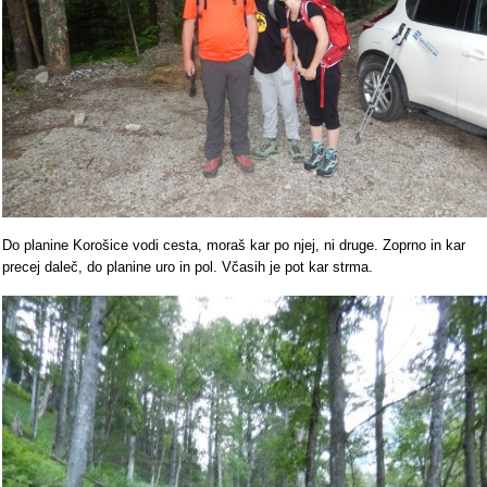
Do planine Korošice vodi cesta, moraš kar po njej, ni druge. Zoprno in kar
precej daleč, do planine uro in pol. Včasih je pot kar strma.