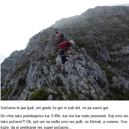
Srečamo le par ljudi, eni gredo že gor in tudi dol, mi pa samo gor.
Do vrha tako potrebujemo kar 3:40h, kar me kar malo preseneti. Kaj smo res
tako počasni?! Ok, pol ure na sedlu smo res jedli, se štimali, a vseeno. Vse
kaže, da je pretikanje res super počasno...