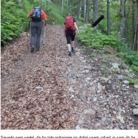
Seveda sem vedel, da bo tole pohajanje po dolini vsem odveč in sem jih že