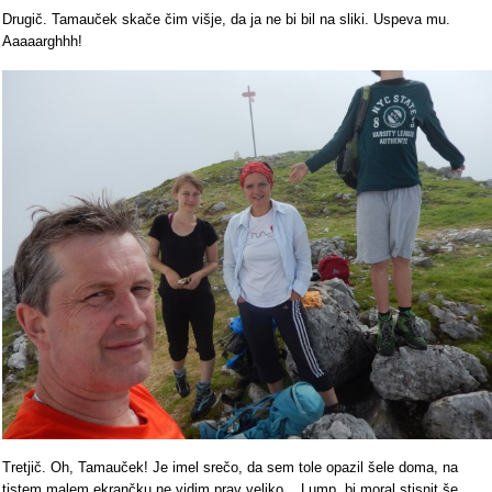
Drugič. Tamauček skače čim višje, da ja ne bi bil na sliki. Uspeva mu.
Aaaaarghhh!
Tretjič. Oh, Tamauček! Je imel srečo, da sem tole opazil šele doma, na
tistem malem ekrančku ne vidim prav veliko... Lump, bi moral stisnit še