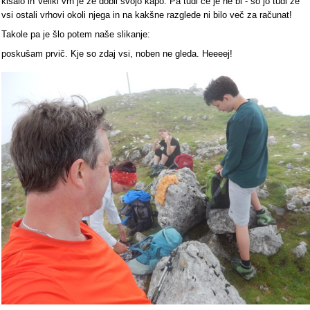
kisalo in Veliki vrh je že dobil svojo kapo. Pa tudi če je ne bi - so jo tudi že
vsi ostali vrhovi okoli njega in na kakšne razglede ni bilo več za računat!
Takole pa je šlo potem naše slikanje:
poskušam prvič. Kje so zdaj vsi, noben ne gleda. Heeeej!