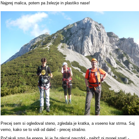
Najprej malica, potem pa železje in plastiko nase!
Precej sem si ogledoval steno, zgledala je kratka, a vseeno kar strma. Saj
vemo, kako se to vidi od daleč - precej strašno.
Počakali smo še enega, ki je že plezal navzdol - najbrž ni mogel spat! -