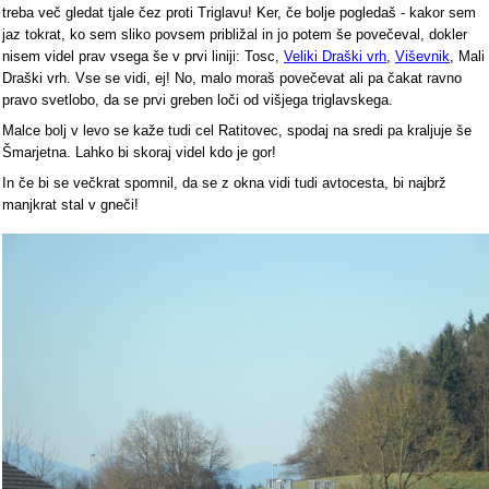
treba več gledat tjale čez proti Triglavu! Ker, če bolje pogledaš - kakor sem
jaz tokrat, ko sem sliko povsem približal in jo potem še povečeval, dokler
nisem videl prav vsega še v prvi liniji: Tosc,
Veliki Draški vrh
,
Viševnik
, Mali
Draški vrh. Vse se vidi, ej! No, malo moraš povečevat ali pa čakat ravno
pravo svetlobo, da se prvi greben loči od višjega triglavskega.
Malce bolj v levo se kaže tudi cel Ratitovec, spodaj na sredi pa kraljuje še
Šmarjetna. Lahko bi skoraj videl kdo je gor!
In če bi se večkrat spomnil, da se z okna vidi tudi avtocesta, bi najbrž
manjkrat stal v gneči!