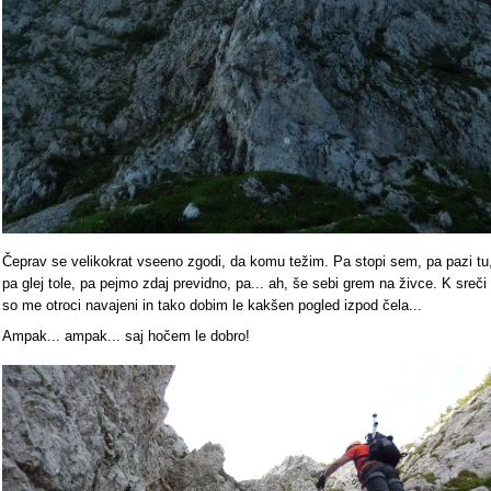
Čeprav se velikokrat vseeno zgodi, da komu težim. Pa stopi sem, pa pazi tu
pa glej tole, pa pejmo zdaj previdno, pa... ah, še sebi grem na živce. K sreči
so me otroci navajeni in tako dobim le kakšen pogled izpod čela...
Ampak... ampak... saj hočem le dobro!