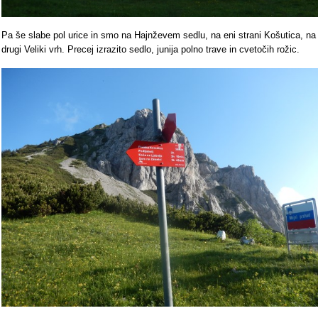
Pa še slabe pol urice in smo na Hajnževem sedlu, na eni strani Košutica, na
drugi Veliki vrh. Precej izrazito sedlo, junija polno trave in cvetočih rožic.