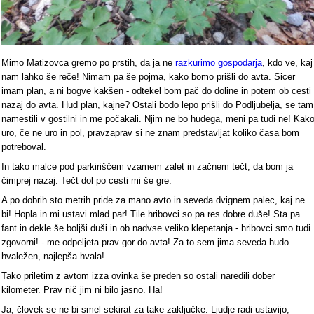
Mimo Matizovca gremo po prstih, da ja ne
razkurimo gospodarja
, kdo ve, kaj
nam lahko še reče! Nimam pa še pojma, kako bomo prišli do avta. Sicer
imam plan, a ni bogve kakšen - odtekel bom pač do doline in potem ob cesti
nazaj do avta. Hud plan, kajne? Ostali bodo lepo prišli do Podljubelja, se tam
namestili v gostilni in me počakali. Njim ne bo hudega, meni pa tudi ne! Kak
uro, če ne uro in pol, pravzaprav si ne znam predstavljat koliko časa bom
potreboval.
In tako malce pod parkiriščem vzamem zalet in začnem tečt, da bom ja
čimprej nazaj. Tečt dol po cesti mi še gre.
A po dobrih sto metrih pride za mano avto in seveda dvignem palec, kaj ne
bi! Hopla in mi ustavi mlad par! Tile hribovci so pa res dobre duše! Sta pa
fant in dekle še boljši duši in ob nadvse veliko klepetanja - hribovci smo tudi
zgovorni! - me odpeljeta prav gor do avta! Za to sem jima seveda hudo
hvaležen, najlepša hvala!
Tako priletim z avtom izza ovinka še preden so ostali naredili dober
kilometer. Prav nič jim ni bilo jasno. Ha!
Ja, človek se ne bi smel sekirat za take zaključke. Ljudje radi ustavijo,