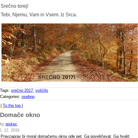
Srečno torej!
Tebi, Njemu, Vam in Vsem. Iz Srca.
Tags:
srečno 2017
,
voščilo
Categories:
osebno
|
To the top
|
Domače okno
by
piskec
5. 12. 2016
Pravzaprav bi moral domačemu oknu ode pet. Ga poveličevat. Ga hvalit.