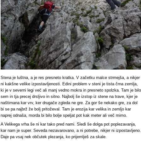
Stena je luštna, a je res presneto kratka. V začetku malce strmejša, a nikjer
ni kakšne velike izpostavljenosti. Edini problem v steni je tista črna zemlja,
ki je v severni legi več ali manj vedno mokra in presneto spolzka. Tam je bilo
sem in tja precej drsljivo in sitno. Najbolj še izstop iz stene na trave, kjer je
naštimana kar vrv, ker drugače zgleda ne gre. Za gor še nekako gre, za dol
bi se pa najbrž že bolj pritoževal. Tam je erozija kar velika in zemljo kar
naprej odnaša, morda bi bilo bolje speljat pot kak meter ali več mimo.
A Velikega vrha še ni kar tako pred nami. Sledi še dolga pot poplezavanja,
kar nam je super. Seveda nezavarovano, a ni potrebe, nikjer ni izpostavljeno.
Daje pa vsaj nek občutek plezanja, ko prijemlješ za skale.