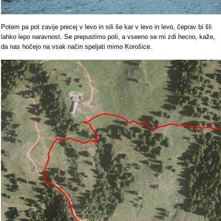
Potem pa pot zavije precej v levo in sili še kar v levo in levo, čeprav bi šli
lahko lepo naravnost. Se prepustimo poti, a vseeno se mi zdi hecno, kaže,
da nas hočejo na vsak način speljati mimo Korošice.