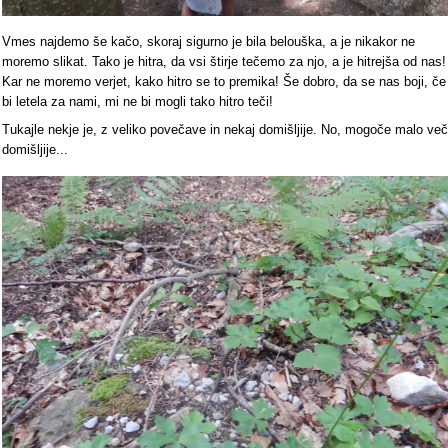
Vmes najdemo še kačo, skoraj sigurno je bila belouška, a je nikakor ne
moremo slikat. Tako je hitra, da vsi štirje tečemo za njo, a je hitrejša od nas!
Kar ne moremo verjet, kako hitro se to premika! Še dobro, da se nas boji, če
bi letela za nami, mi ne bi mogli tako hitro teči!
Tukajle nekje je, z veliko povečave in nekaj domišljije. No, mogoče malo več
domišljije...