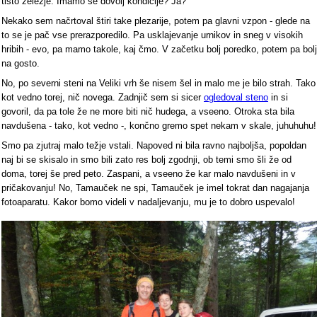
tisto železje. Imamo še dovolj kondicije? Ja?
Nekako sem načrtoval štiri take plezarije, potem pa glavni vzpon - glede na
to se je pač vse prerazporedilo. Pa usklajevanje urnikov in sneg v visokih
hribih - evo, pa mamo takole, kaj čmo. V začetku bolj poredko, potem pa bolj
na gosto.
No, po severni steni na Veliki vrh še nisem šel in malo me je bilo strah. Tako
kot vedno torej, nič novega. Zadnjič sem si sicer
ogledoval steno
in si
govoril, da pa tole že ne more biti nič hudega, a vseeno. Otroka sta bila
navdušena - tako, kot vedno -, končno gremo spet nekam v skale, juhuhuhu!
Smo pa zjutraj malo težje vstali. Napoved ni bila ravno najboljša, popoldan
naj bi se skisalo in smo bili zato res bolj zgodnji, ob temi smo šli že od
doma, torej še pred peto. Zaspani, a vseeno že kar malo navdušeni in v
pričakovanju! No, Tamauček ne spi, Tamauček je imel tokrat dan nagajanja
fotoaparatu. Kakor bomo videli v nadaljevanju, mu je to dobro uspevalo!