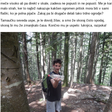
meče visoko ali pa direkt v skale, zadeva ne popusti in ne popusti. Me je kar
malo strah, ker to najbrž nakazuje kakšen ogromen pritisk mora biti v sami
flaški, ko je polna pijače. Zakaj pa bi drugače delali tako trdno ogrodje?
Tamaučku seveda uspe, je le dovolj žilav, a smo že skoraj čisto spodaj,
skoraj bi mu že zmanjkalo časa. Končno mu je uspelo: luknjica, razpoka!