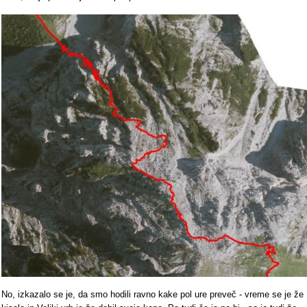
No, izkazalo se je, da smo hodili ravno kake pol ure preveč - vreme se je že