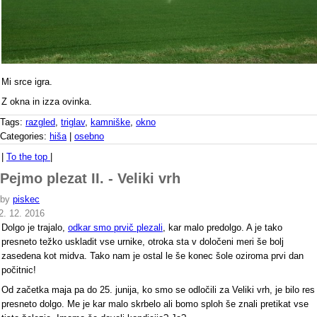
Mi srce igra.
Z okna in izza ovinka.
Tags:
razgled
,
triglav
,
kamniške
,
okno
Categories:
hiša
|
osebno
|
To the top
|
Pejmo plezat II. - Veliki vrh
by
piskec
2. 12. 2016
Dolgo je trajalo,
odkar smo prvič plezali
, kar malo predolgo. A je tako
presneto težko uskladit vse urnike, otroka sta v določeni meri še bolj
zasedena kot midva. Tako nam je ostal le še konec šole oziroma prvi dan
počitnic!
Od začetka maja pa do 25. junija, ko smo se odločili za Veliki vrh, je bilo res
presneto dolgo. Me je kar malo skrbelo ali bomo sploh še znali pretikat vse