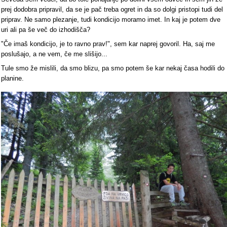
prej dodobra pripravil, da se je pač treba ogret in da so dolgi pristopi tudi del
priprav. Ne samo plezanje, tudi kondicijo moramo imet. In kaj je potem dve
uri ali pa še več do izhodišča?
"Če imaš kondicijo, je to ravno prav!", sem kar naprej govoril. Ha, saj me
poslušajo, a ne vem, če me slišijo...
Tule smo že mislili, da smo blizu, pa smo potem še kar nekaj časa hodili do
planine.