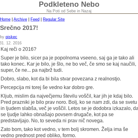
Podkleteno Nebo
Na Poti od Sebe in Nazaj
Home
|
Archive
|
Feed
|
Regular Site
Srečno 2017!
by
piskec
31. 12. 2016
Kaj reči o 2016?
Super je bilo, sicer pa je popolnoma vseeno, saj ga je tako ali
tako konec. Kar je bilo, je šlo, ne bo več, če smo se kaj naučili,
super, če ne... pa najbrž tudi.
Dobro, slabo, kot da bi bila stvar povezana z realnostjo.
Percepcija mi torej še vedno kar dobro gre.
Kljub, mislim da največjemu številu voščil, kar jih je kdaj bilo.
Pred prazniki je bilo prav noro. Bolj, ko se nam zdi, da se svetu
in ljudem slabša, več je voščil. Letos se je dodobra izkazalo, d
se ljudje lahko obnašajo povsem drugače, kot pa se
predstavljajo. No, to seveda ni prav nič novega.
Zato bom, tako kot vedno, v tem bolj skromen. Želja ima še
vedno prednost pred obliko, formo.