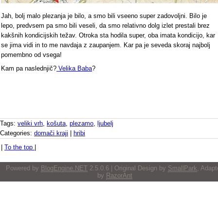
Jah, bolj malo plezanja je bilo, a smo bili vseeno super zadovoljni. Bilo je
lepo, predvsem pa smo bili veseli, da smo relativno dolg izlet prestali brez
kakšnih kondicijskih težav. Otroka sta hodila super, oba imata kondicijo, kar
se jima vidi in to me navdaja z zaupanjem. Kar pa je seveda skoraj najbolj
pomembno od vsega!
Kam pa naslednjič?
Velika Baba
?
Tags:
veliki vrh
,
košuta
,
plezamo
,
ljubelj
Categories:
domači kraji
|
hribi
|
To the top
|
Powered by
BlogEngine.NET
2.5.0.6 | Original Design by
SmallPark
, Adapt
by
RazorAnt