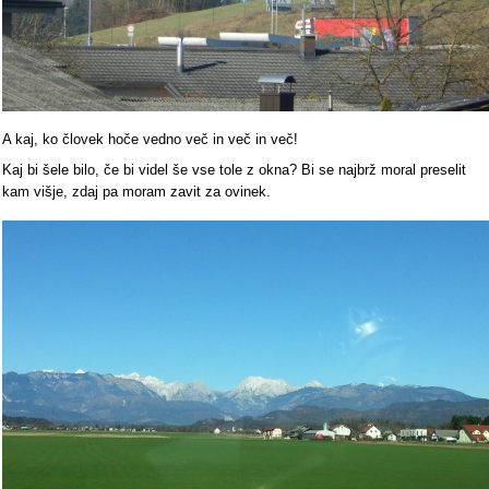
A kaj, ko človek hoče vedno več in več in več!
Kaj bi šele bilo, če bi videl še vse tole z okna? Bi se najbrž moral preselit
kam višje, zdaj pa moram zavit za ovinek.