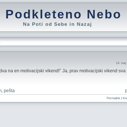
Podkleteno Nebo
Na Poti od Sebe in Nazaj
L
14. maj
idva na en motivacijski vikend!" Ja, prav motivacijski vikend sva 
m
,
pešta
Permalink
|
Kom