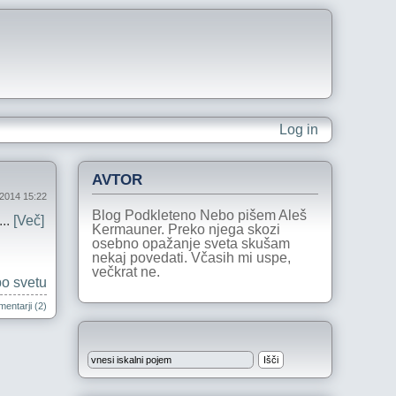
Log in
AVTOR
 2014 15:22
Blog Podkleteno Nebo pišem Aleš
...
[Več]
Kermauner. Preko njega skozi
osebno opažanje sveta skušam
nekaj povedati. Včasih mi uspe,
večkrat ne.
po svetu
entarji (2)