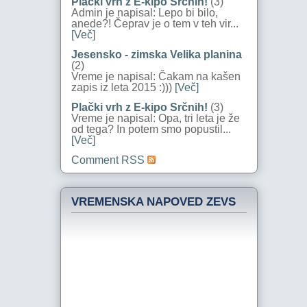
Plački vrh z E-kipo Srčnih!
(3)
Admin je napisal: Lepo bi bilo,
anede?! Čeprav je o tem v teh vir...
[Več]
Jesensko - zimska Velika planina
(2)
Vreme je napisal: Čakam na kašen
zapis iz leta 2015 :)))
[Več]
Plački vrh z E-kipo Srčnih!
(3)
Vreme je napisal: Opa, tri leta je že
od tega? In potem smo popustil...
[Več]
Comment RSS
VREMENSKA NAPOVED ZEVS