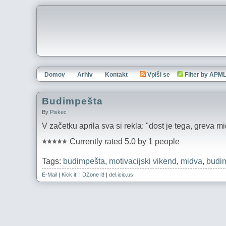
Domov
Arhiv
Kontakt
Vpiši se
Filter by APM
Budimpešta
By
Piskec
V začetku aprila sva si rekla: "dost je tega, greva m
Currently rated 5.0 by 1 people
Tags:
budimpešta
,
motivacijski vikend
,
midva
,
budi
E-Mail
|
Kick it!
|
DZone it!
|
del.icio.us