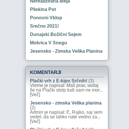
Nerealizirana Ideja
Pliskina Pot
Ponovni Vklop
Srečno 2021!
Dunajski Božični Sejem
Mokrica V Snegu
Jesensko - Zimska Velika Planina
KOMENTARJI
Plački vrh z E-kipo Srčnih!
(3)
Vreme je napisal: Maš prav, sedaj
še na Plački stolp tudi sam ne mor...
[Več]
Jesensko - zimska Velika planina
(2)
Admin je napisal: E, Rajko, saj sem
vedel, da se lahko nate vedno za...
[Več]