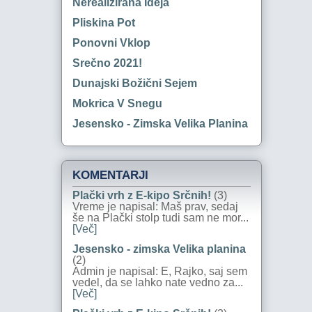
Nerealizirana Ideja
Pliskina Pot
Ponovni Vklop
Srečno 2021!
Dunajski Božični Sejem
Mokrica V Snegu
Jesensko - Zimska Velika Planina
KOMENTARJI
Plački vrh z E-kipo Srčnih!
(3)
Vreme je napisal: Maš prav, sedaj
še na Plački stolp tudi sam ne mor...
[Več]
Jesensko - zimska Velika planina
(2)
Admin je napisal: E, Rajko, saj sem
vedel, da se lahko nate vedno za...
[Več]