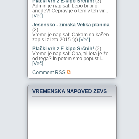
Plački vrh z E-kipo Srčnih!
(3)
Admin je napisal: Lepo bi bilo,
anede?! Čeprav je o tem v teh vir...
[Več]
Jesensko - zimska Velika planina
(2)
Vreme je napisal: Čakam na kašen
zapis iz leta 2015 :)))
[Več]
Plački vrh z E-kipo Srčnih!
(3)
Vreme je napisal: Opa, tri leta je že
od tega? In potem smo popustil...
[Več]
Comment RSS
VREMENSKA NAPOVED ZEVS