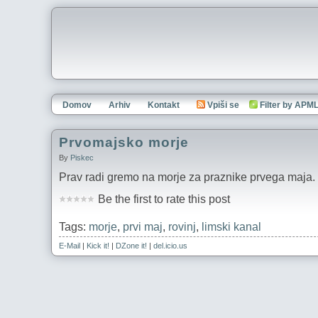
Domov
Arhiv
Kontakt
Vpiši se
Filter by APM
Prvomajsko morje
By
Piskec
Prav radi gremo na morje za praznike prvega maja. S
Be the first to rate this post
Tags:
morje
,
prvi maj
,
rovinj
,
limski kanal
E-Mail
|
Kick it!
|
DZone it!
|
del.icio.us