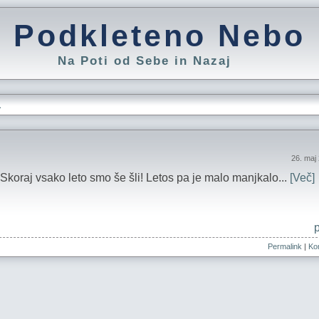
Podkleteno Nebo
Na Poti od Sebe in Nazaj
L
26. maj
koraj vsako leto smo še šli! Letos pa je malo manjkalo...
[Več]
Permalink
|
Kom