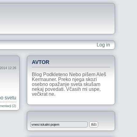
Log in
AVTOR
 2014 12:26
Blog Podkleteno Nebo pišem Aleš
Kermauner. Preko njega skozi
osebno opažanje sveta skušam
nekaj povedati. Včasih mi uspe,
večkrat ne.
po svetu
entarji (2)