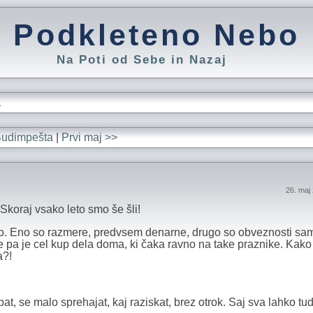
Podkleteno Nebo
Na Poti od Sebe in Nazaj
L
Budimpešta
|
Prvi maj >>
26. maj
Skoraj vsako leto smo še šli!
lo. Eno so razmere, predvsem denarne, drugo so obveznosti sa
je pa je cel kup dela doma, ki čaka ravno na take praznike. Kako 
a?!
pat, se malo sprehajat, kaj raziskat, brez otrok. Saj sva lahko tud