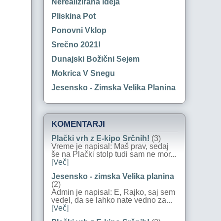
Nerealizirana Ideja
Pliskina Pot
Ponovni Vklop
Srečno 2021!
Dunajski Božični Sejem
Mokrica V Snegu
Jesensko - Zimska Velika Planina
KOMENTARJI
Plački vrh z E-kipo Srčnih!
(3)
Vreme je napisal: Maš prav, sedaj
še na Plački stolp tudi sam ne mor...
[Več]
Jesensko - zimska Velika planina
(2)
Admin je napisal: E, Rajko, saj sem
vedel, da se lahko nate vedno za...
[Več]