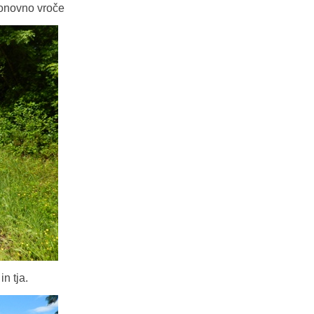
 ponovno vroče
in tja.