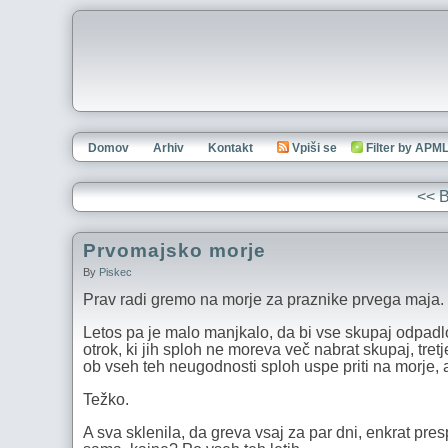
Domov
Arhiv
Kontakt
Vpiši se
Filter by APM
<< 
Prvomajsko morje
By
Piskec
Prav radi gremo na morje za praznike prvega maja. 
Letos pa je malo manjkalo, da bi vse skupaj odpad
otrok, ki jih sploh ne moreva več nabrat skupaj, tret
ob vseh teh neugodnosti sploh uspe priti na morje, 
Težko.
A sva sklenila, da greva vsaj za par dni, enkrat pres