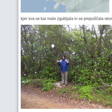
kjer sva se kar malo zgubljala in se prepuščala sko