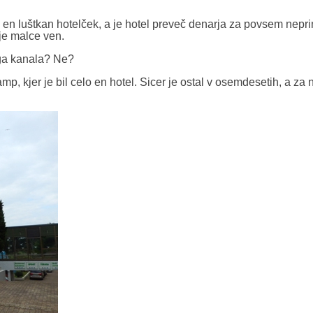
la en luštkan hotelček, a je hotel preveč denarja za povsem nepr
aje malce ven.
ega kanala? Ne?
mp, kjer je bil celo en hotel. Sicer je ostal v osemdesetih, a za 