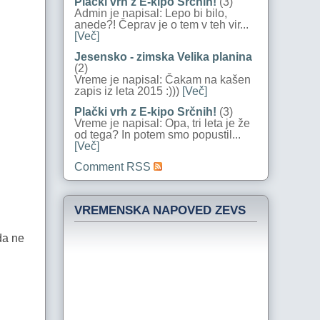
Plački vrh z E-kipo Srčnih!
(3)
Admin je napisal: Lepo bi bilo,
anede?! Čeprav je o tem v teh vir...
[Več]
Jesensko - zimska Velika planina
(2)
Vreme je napisal: Čakam na kašen
zapis iz leta 2015 :)))
[Več]
Plački vrh z E-kipo Srčnih!
(3)
Vreme je napisal: Opa, tri leta je že
od tega? In potem smo popustil...
[Več]
Comment RSS
VREMENSKA NAPOVED ZEVS
da ne