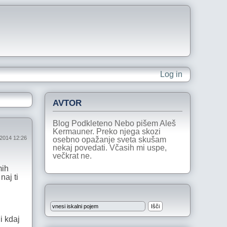
Log in
AVTOR
Blog Podkleteno Nebo pišem Aleš
Kermauner. Preko njega skozi
 2014 12:26
osebno opažanje sveta skušam
nekaj povedati. Včasih mi uspe,
večkrat ne.
mih
naj ti
i kdaj