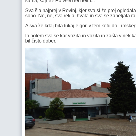
sama, kajne? Po vseh teh letih...
Sva šla najprej v Rovinj, kjer sva si že prej ogleda
sobo. Ne, ne, sva rekla, hvala in sva se zapeljala r
A sva že kdaj bila tukajle gor, v tem kotu do Limsk
In potem sva se kar vozila in vozila in zašla v nek ka
bil čisto dober.