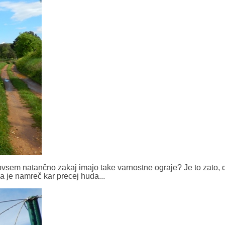
ovsem natančno zakaj imajo take varnostne ograje? Je to zato, 
ja je namreč kar precej huda...