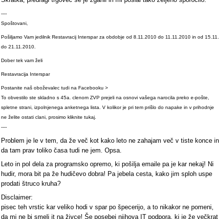
----
Spoštovani,
Pošiljamo Vam jedilnik Restavracij Interspar za obdobje od 8.11.2010 do 11.11.2010 in od 15.11.
do 21.11.2010.
Dober tek vam želi
Restavracija Interspar
Postanite naš oboževalec tudi na Facebooku >
To obvestilo ste skladno s 45a. clenom ZVP prejeli na osnovi vašega narocila preko e-pošte,
spletne strani, izpolnjenega anketnega lista. V kolikor je pri tem prišlo do napake in v prihodnje
ne želite ostati clani, prosimo kliknite tukaj.
----
Problem je le v tem, da že več kot kako leto ne zahajam več v tiste konce in
da tam prav toliko časa tudi ne jem. Opsa.
Leto in pol dela za programsko opremo, ki pošilja emaile pa je kar nekaj! Ni
hudir, mora bit pa že hudičevo dobra! Pa jebela cesta, kako jim sploh uspe
prodati štruco kruha?
Disclaimer:
pisec teh vrstic kar veliko hodi v spar po špecerijo, a to nikakor ne pomeni,
da mi ne bi smeli it na živce! Še posebej njihova IT podpora, ki je že večkrat