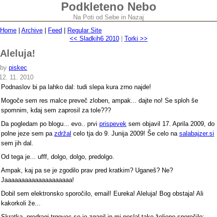
Podkleteno Nebo
Na Poti od Sebe in Nazaj
Home
|
Archive
|
Feed
|
Regular Site
<< Sladkih6 2010
|
Torki >>
Aleluja!
by
piskec
12. 11. 2010
Podnaslov bi pa lahko dal: tudi slepa kura zrno najde!
Mogoče sem res malce preveč zloben, ampak... dajte no! Se sploh še
spomnim, kdaj sem zaprosil za tole???
Da pogledam po blogu... evo.. prvi
prispevek
sem objavil 17. Aprila 2009, do
polne jeze sem pa
zdržal
celo tja do 9. Junija 2009! Še celo na
salabajzer.si
sem jih dal.
Od tega je... ufff, dolgo, dolgo, predolgo.
Ampak, kaj pa se je zgodilo prav pred kratkim? Uganeš? Ne?
Jaaaaaaaaaaaaaaaaaaaa!
Dobil sem elektronsko sporočilo, email! Eureka! Aleluja! Bog obstaja! Ali
kakorkoli že...
Skratka, predragi trgovec se je zganil in mi poslal tako željeno sporočilo: