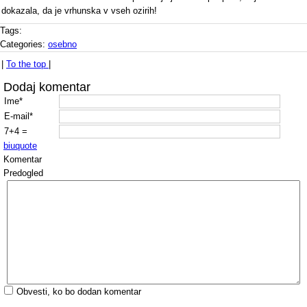
dokazala, da je vrhunska v vseh ozirih!
Tags:
Categories:
osebno
|
To the top
|
Dodaj komentar
Ime*
E-mail*
7+4 =
b
i
u
quote
Komentar
Predogled
Obvesti, ko bo dodan komentar