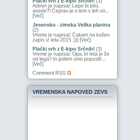
Plački vrh z E-kipo Srčnih!
(3)
Admin je napisal: Lepo bi bilo,
anede?! Čeprav je o tem v teh vir...
[Več]
Jesensko - zimska Velika planina
(2)
Vreme je napisal: Čakam na kašen
zapis iz leta 2015 :)))
[Več]
Plački vrh z E-kipo Srčnih!
(3)
Vreme je napisal: Opa, tri leta je že
od tega? In potem smo popustil...
[Več]
Comment RSS
VREMENSKA NAPOVED ZEVS