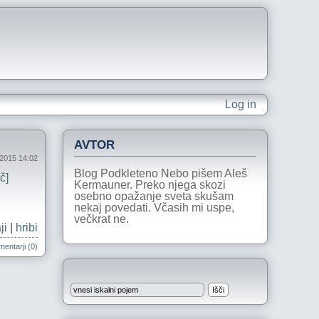
Log in
AVTOR
2015 14:02
Blog Podkleteno Nebo pišem Aleš
č]
Kermauner. Preko njega skozi
osebno opažanje sveta skušam
nekaj povedati. Včasih mi uspe,
večkrat ne.
ji
|
hribi
entarji (0)