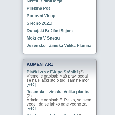
Nerealizirana Ideja
Pliskina Pot
Ponovni Vklop
Srečno 2021!
Dunajski Božični Sejem
Mokrica V Snegu
Jesensko - Zimska Velika Planina
KOMENTARJI
Plački vrh z E-kipo Srčnih!
(3)
Vreme je napisal: Maš prav, sedaj
še na Plački stolp tudi sam ne mor...
[Več]
Jesensko - zimska Velika planina
(2)
Admin je napisal: E, Rajko, saj sem
vedel, da se lahko nate vedno za...
[Več]