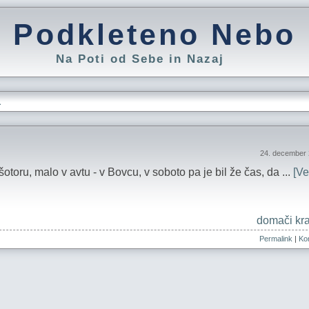
Podkleteno Nebo
Na Poti od Sebe in Nazaj
L
24. december 
otoru, malo v avtu - v Bovcu, v soboto pa je bil že čas, da ...
[Ve
domači kra
Permalink
|
Kom