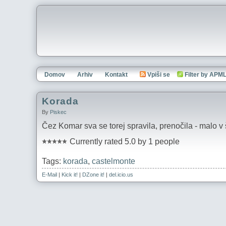
Domov
Arhiv
Kontakt
Vpiši se
Filter by APM
Korada
By
Piskec
Čez Komar sva se torej spravila, prenočila - malo v š
Currently rated 5.0 by 1 people
Tags:
korada
,
castelmonte
E-Mail
|
Kick it!
|
DZone it!
|
del.icio.us