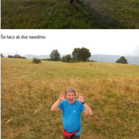
Še faco ali dve naredimo