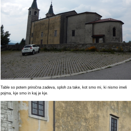
Table so potem priročna zadeva, sploh za take, kot smo mi, ki nismo imeli
pojma, kje smo in kaj je kje.