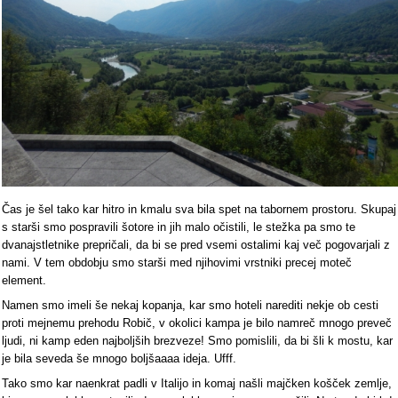
Čas je šel tako kar hitro in kmalu sva bila spet na tabornem prostoru. Skupaj
s starši smo pospravili šotore in jih malo očistili, le stežka pa smo te
dvanajstletnike prepričali, da bi se pred vsemi ostalimi kaj več pogovarjali z
nami. V tem obdobju smo starši med njihovimi vrstniki precej moteč
element.
Namen smo imeli še nekaj kopanja, kar smo hoteli narediti nekje ob cesti
proti mejnemu prehodu Robič, v okolici kampa je bilo namreč mnogo preveč
ljudi, ni kamp eden najboljših brezveze! Smo pomislili, da bi šli k mostu, kar
je bila seveda še mnogo boljšaaaa ideja. Ufff.
Tako smo kar naenkrat padli v Italijo in komaj našli majčken košček zemlje,