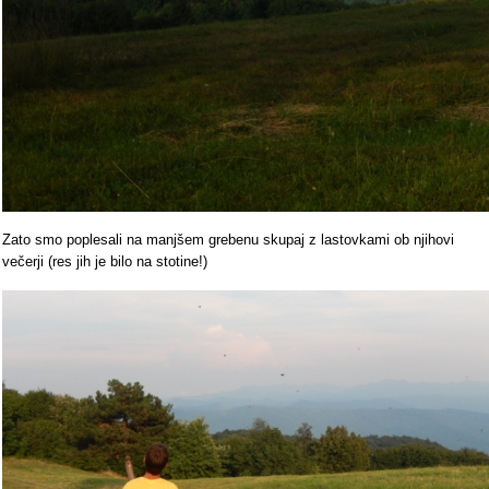
Zato smo poplesali na manjšem grebenu skupaj z lastovkami ob njihovi
večerji (res jih je bilo na stotine!)