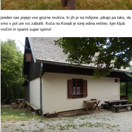
preden nas pojejo vse grozne mušice, ki jih je na milijone, pikajo pa tako, da
smo v pol ure vsi zabuhli. Koča na Koradi je torej edina rešitev, kjer kljub
vročini in sparini super spimo!