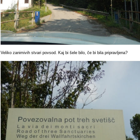
Veliko zanimivih stvari povsod. Kaj bi šele bilo, če bi bila pripravljena?