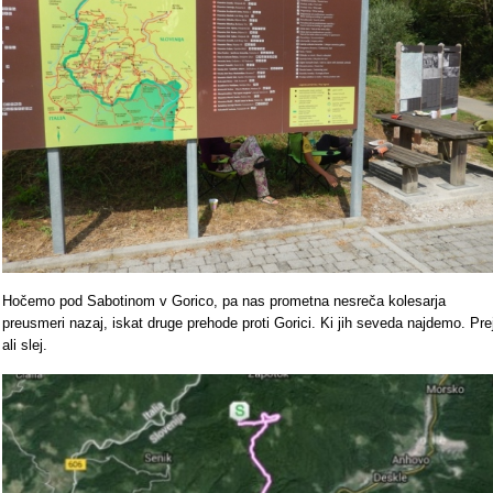
Hočemo pod Sabotinom v Gorico, pa nas prometna nesreča kolesarja
preusmeri nazaj, iskat druge prehode proti Gorici. Ki jih seveda najdemo. Pre
ali slej.