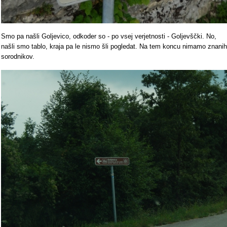
Smo pa našli Goljevico, odkoder so - po vsej verjetnosti - Goljevščki. No,
našli smo tablo, kraja pa le nismo šli pogledat. Na tem koncu nimamo znanih
sorodnikov.