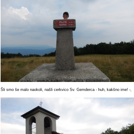
Šli smo še malo naokoli, našli cerkvico Sv. Gemderca - huh, kakšno ime! -,