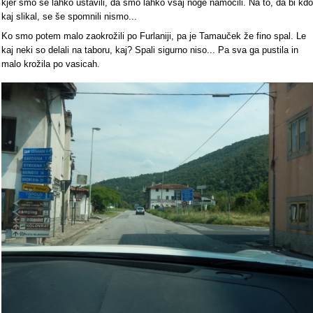
kjer smo se lahko ustavili, da smo lahko vsaj noge namočili. Na to, da bi kdo
kaj slikal, se še spomnili nismo...
Ko smo potem malo zaokrožili po Furlaniji, pa je Tamauček že fino spal. Le
kaj neki so delali na taboru, kaj? Spali sigurno niso... Pa sva ga pustila in
malo krožila po vasicah.