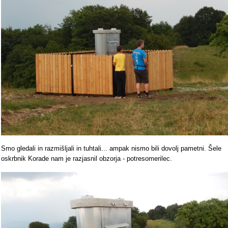
Smo gledali in razmišljali in tuhtali... ampak nismo bili dovolj pametni. Šele
oskrbnik Korade nam je razjasnil obzorja - potresomerilec.