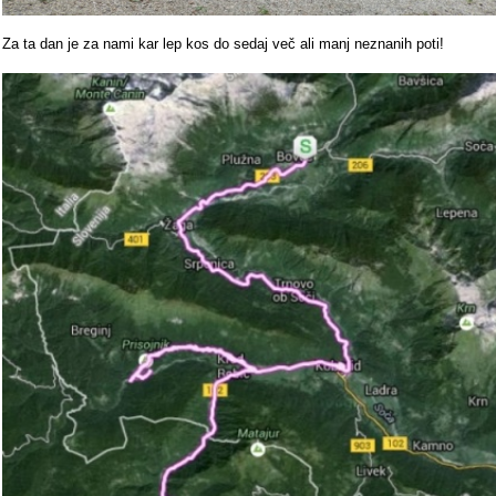
Za ta dan je za nami kar lep kos do sedaj več ali manj neznanih poti!