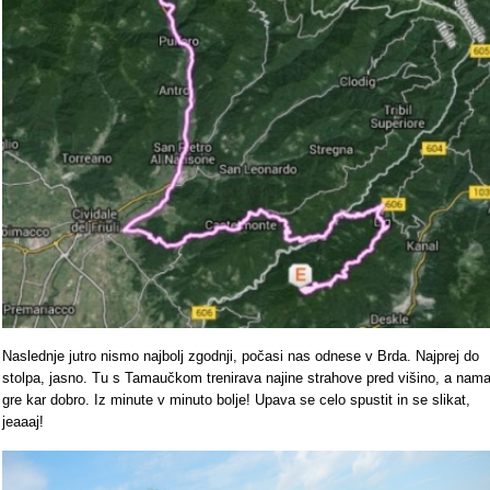
Naslednje jutro nismo najbolj zgodnji, počasi nas odnese v Brda. Najprej do
stolpa, jasno. Tu s Tamaučkom trenirava najine strahove pred višino, a nam
gre kar dobro. Iz minute v minuto bolje! Upava se celo spustit in se slikat,
jeaaaj!