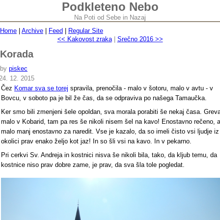
Podkleteno Nebo
Na Poti od Sebe in Nazaj
Home
|
Archive
|
Feed
|
Regular Site
<< Kakovost zraka
|
Srečno 2016 >>
Korada
by
piskec
24. 12. 2015
Čez
Komar sva se torej
spravila, prenočila - malo v šotoru, malo v avtu - v
Bovcu, v soboto pa je bil že čas, da se odpraviva po našega Tamaučka.
Ker smo bili zmenjeni šele opoldan, sva morala porabiti še nekaj časa. Grev
malo v Kobarid, tam pa res še nikoli nisem šel na kavo! Enostavno rečeno, 
malo manj enostavno za naredit. Vse je kazalo, da so imeli čisto vsi ljudje iz
okolici prav enako željo kot jaz! In so šli vsi na kavo. In v pekarno.
Pri cerkvi Sv. Andreja in kostnici nisva še nikoli bila, tako, da kljub temu, da
kostnice niso prav dobre zame, je prav, da sva šla tole pogledat.