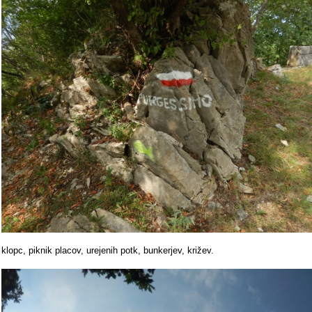
klopc, piknik placov, urejenih potk, bunkerjev, križev.