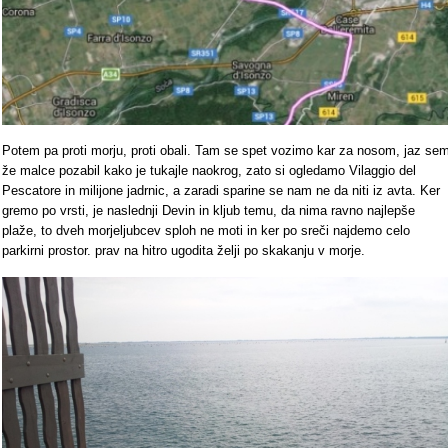
Potem pa proti morju, proti obali. Tam se spet vozimo kar za nosom, jaz se
že malce pozabil kako je tukajle naokrog, zato si ogledamo Vilaggio del
Pescatore in milijone jadrnic, a zaradi sparine se nam ne da niti iz avta. Ker
gremo po vrsti, je naslednji Devin in kljub temu, da nima ravno najlepše
plaže, to dveh morjeljubcev sploh ne moti in ker po sreči najdemo celo
parkirni prostor. prav na hitro ugodita želji po skakanju v morje.