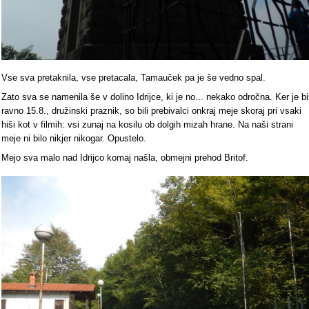
Vse sva pretaknila, vse pretacala, Tamauček pa je še vedno spal.
Zato sva se namenila še v dolino Idrijce, ki je no... nekako odročna. Ker je bi
ravno 15.8., družinski praznik, so bili prebivalci onkraj meje skoraj pri vsaki
hiši kot v filmih: vsi zunaj na kosilu ob dolgih mizah hrane. Na naši strani
meje ni bilo nikjer nikogar. Opustelo.
Mejo sva malo nad Idrijco komaj našla, obmejni prehod Britof.