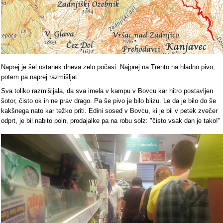
Naprej je šel ostanek dneva zelo počasi. Najprej na Trento na hladno pivo,
potem pa naprej razmišljat.
Sva toliko razmišljala, da sva imela v kampu v Bovcu kar hitro postavljen
šotor, čisto ok in ne prav drago. Pa še pivo je bilo blizu. Le da je bilo do še
kakšnega nato kar težko priti. Edini sosed v Bovcu, ki je bil v petek zvečer
odprt, je bil nabito poln, prodajalke pa na robu solz: "čisto vsak dan je tako!"