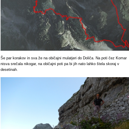
Še par korakov in sva že na običajni mulatjeri do Doliča. Na poti čez Komar
nisva srečala nikogar, na običajni poti pa bi jih nato lahko štela skoraj v
desetinah.