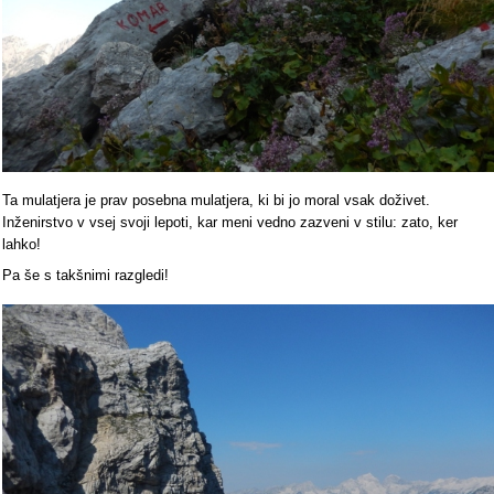
Ta mulatjera je prav posebna mulatjera, ki bi jo moral vsak doživet.
Inženirstvo v vsej svoji lepoti, kar meni vedno zazveni v stilu: zato, ker
lahko!
Pa še s takšnimi razgledi!