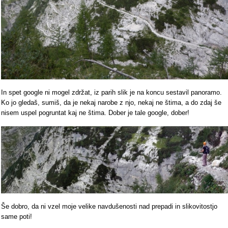
In spet google ni mogel zdržat, iz parih slik je na koncu sestavil panoramo.
Ko jo gledaš, sumiš, da je nekaj narobe z njo, nekaj ne štima, a do zdaj še
nisem uspel pogruntat kaj ne štima. Dober je tale google, dober!
Še dobro, da ni vzel moje velike navdušenosti nad prepadi in slikovitostjo
same poti!