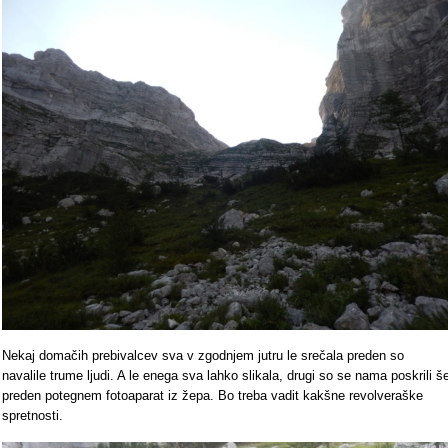
Nekaj domačih prebivalcev sva v zgodnjem jutru le srečala preden so
navalile trume ljudi. A le enega sva lahko slikala, drugi so se nama poskrili š
preden potegnem fotoaparat iz žepa. Bo treba vadit kakšne revolveraške
spretnosti.