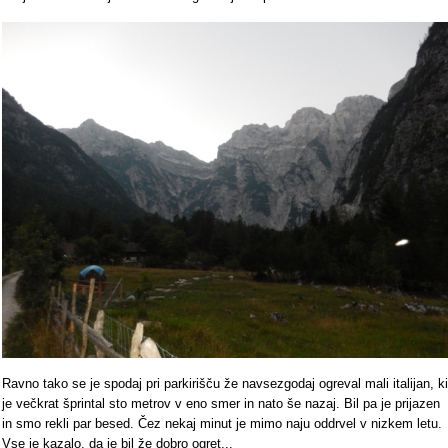
Ravno tako se je spodaj pri parkirišču že navsezgodaj ogreval mali italijan, ki
je večkrat šprintal sto metrov v eno smer in nato še nazaj. Bil pa je prijazen
in smo rekli par besed. Čez nekaj minut je mimo naju oddrvel v nizkem letu.
Vse je kazalo, da je bil že dobro ogret...