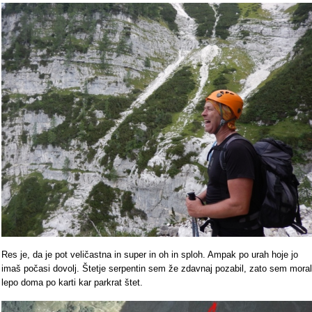
Res je, da je pot veličastna in super in oh in sploh. Ampak po urah hoje jo
imaš počasi dovolj. Štetje serpentin sem že zdavnaj pozabil, zato sem moral
lepo doma po karti kar parkrat štet.