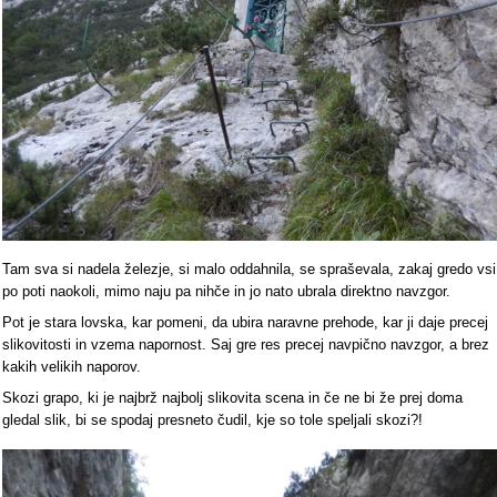
Tam sva si nadela železje, si malo oddahnila, se spraševala, zakaj gredo vsi
po poti naokoli, mimo naju pa nihče in jo nato ubrala direktno navzgor.
Pot je stara lovska, kar pomeni, da ubira naravne prehode, kar ji daje precej
slikovitosti in vzema napornost. Saj gre res precej navpično navzgor, a brez
kakih velikih naporov.
Skozi grapo, ki je najbrž najbolj slikovita scena in če ne bi že prej doma
gledal slik, bi se spodaj presneto čudil, kje so tole speljali skozi?!