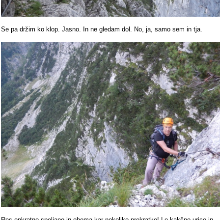
Se pa držim ko klop. Jasno. In ne gledam dol. No, ja, samo sem in tja.
Res enkratno speljano in obema kar nekoliko prekratko! Le kakšno urico in