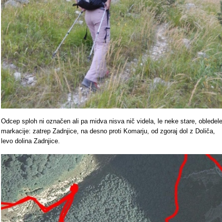
Odcep sploh ni označen ali pa midva nisva nič videla, le neke stare, obledel
markacije: zatrep Zadnjice, na desno proti Komarju, od zgoraj dol z Doliča,
levo dolina Zadnjice.