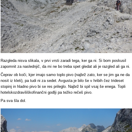
Razgleda nisva slikala, v prvi vrsti zaradi tega, ker ga ni. Si bom poskusil
zapomnit za naslednjič, da mi ne bo treba spet gledat ali je razgled ali ga ni.
Čeprav ob koči, kjer imajo samo toplo pivo (najbrž zato, ker se jim ga ne da
nosit iz kleti), pa tudi ni za sedet. Avgusta je bilo še v hribih čez trideset
stopinj in hladno pivo bi se res prileglo. Najbrž bi spil vsaj še enega. Topli
hotelskozdraviliškofinančni godlji pa težko rečeš pivo.
Pa sva šla dol.