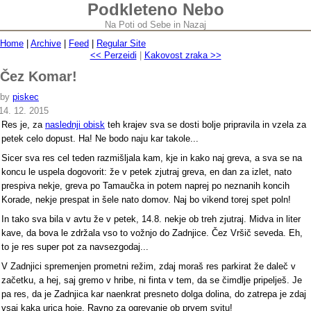
Podkleteno Nebo
Na Poti od Sebe in Nazaj
Home
|
Archive
|
Feed
|
Regular Site
<< Perzeidi
|
Kakovost zraka >>
Čez Komar!
by
piskec
14. 12. 2015
Res je, za
naslednji obisk
teh krajev sva se dosti bolje pripravila in vzela za
petek celo dopust. Ha! Ne bodo naju kar takole...
Sicer sva res cel teden razmišljala kam, kje in kako naj greva, a sva se na
koncu le uspela dogovorit: že v petek zjutraj greva, en dan za izlet, nato
prespiva nekje, greva po Tamaučka in potem naprej po neznanih koncih
Korade, nekje prespat in šele nato domov. Naj bo vikend torej spet poln!
In tako sva bila v avtu že v petek, 14.8. nekje ob treh zjutraj. Midva in liter
kave, da bova le zdržala vso to vožnjo do Zadnjice. Čez Vršič seveda. Eh,
to je res super pot za navsezgodaj...
V Zadnjici spremenjen prometni režim, zdaj moraš res parkirat že daleč v
začetku, a hej, saj gremo v hribe, ni finta v tem, da se čimdlje pripelješ. Je
pa res, da je Zadnjica kar naenkrat presneto dolga dolina, do zatrepa je zdaj
vsaj kaka urica hoje. Ravno za ogrevanje ob prvem svitu!