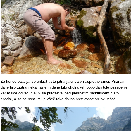
Za konec pa... ja, še enkrat tista jutranja urica v nasprotno smer. Priznam,
da je bilo zjutraj nekaj lažje in da je bilo okoli dveh popoldan tole pešačenje
kar malce odveč. Saj bi se pritoževal nad presnetim parkiriščem čisto
spodaj, a se ne bom. Mi je všeč taka dolina brez avtomobilov. Všeč!