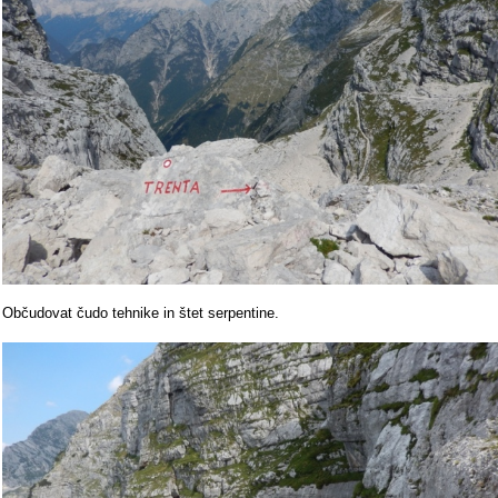
Občudovat čudo tehnike in štet serpentine.