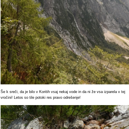
Še k sreči, da je bilo v Koritih vsaj nekaj vode in da ni že vsa izparela v tej
vročini! Letos so tile potoki res pravo odrešenje!