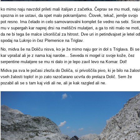
ko mimo naju navzdol prileti mali italijan z začetka. Čeprav se mu mudi, naju
spozna in se ustavi, da spet malo pokramljamo. Človek, tekač, jemlje svojo
pot resno. Ima čelado in celo samovarovalni komplet še vedno na sebi. Sice
mu v supergah kar naprej drsi na meliščni mulatjeri, a ga to niti malo ne moti
da ne bi tega še malce izkoriščal za hitrost. Dve uri in petindvajset je letel od
spodaj na Luknjo in čez Plemenice na Triglav.
No, midva še na Doliču nisva, ko je že mimo naju gor in dol s Triglava. Bi se
kar vprašal ali je z nama kaj narobe... Seveda ni mogel iz svoje kože, čez
serpentine mulatjere se mu ni dalo in je lepo zavil levo na Komar. Dol!
Midva pa sva le počasi zlezla do Doliča, si privoščila pivo, ki je bilo na žalos
vseh žalosti toplo! in jo zato razočarano ucvrla do prelaza Dolič. Sem že
pozabil ali se s tam kaj vidi ali ne, ali je kak razgled ali ne.