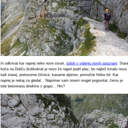
In odkrivat kar naprej neke nove stvari,
sploh v videnju novih spoznanj
. Star
koča na Doliču (kolikokrat je novo že napol podrl plaz, bo najbrž kmalu nova
tudi stara), pretovorne žičnice, kasarne alpinov, pomožne hiške itd. Kar
naprej je nekaj za gledat... Naprimer sam nisem mogel pogruntat, čemu je
tole betonirano direktno v grapo... Hm?