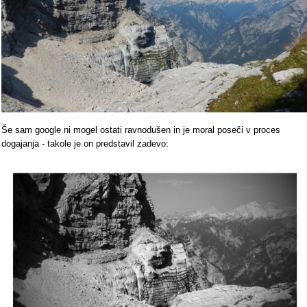
Še sam google ni mogel ostati ravnodušen in je moral poseči v proces
dogajanja - takole je on predstavil zadevo: