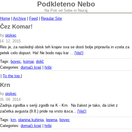
Podkleteno Nebo
Na Poti od Sebe in Nazaj
Home
|
Archive
|
Feed
|
Regular Site
Čez Komar!
by
piskec
14. 12. 2015
Res je, za naslednji obisk teh krajev sva se dosti bolje pripravila in vzela za
petek celo dopust. Ha! Ne bodo naju kar ...
[Več]
Tags:
bovec
,
komar
,
dolič
Categories:
domači kraji
|
hribi
|
To the top
|
Krn
by
piskec
26. 09. 2014
Zadnja zgodba v seriji zgodb na K - Krn. Na žalost je tako, da izlet z
začetka avgusta (9.8.) pride na vrsto &sca...
[Več]
Tags:
krn
,
planina kuhinja
,
lepena
,
bovec
Categories:
domači kraji
|
hribi