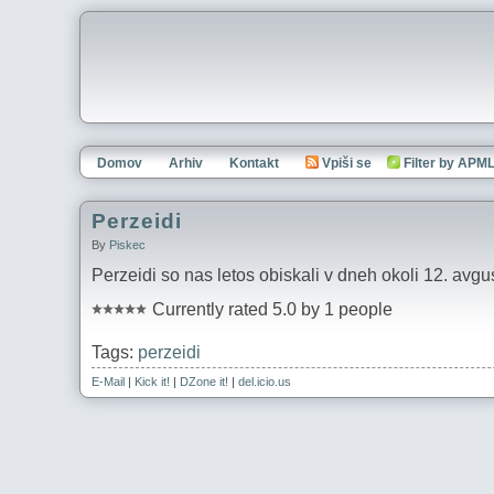
Domov
Arhiv
Kontakt
Vpiši se
Filter by APM
Perzeidi
By
Piskec
Perzeidi so nas letos obiskali v dneh okoli 12. avgus
Currently rated 5.0 by 1 people
Tags:
perzeidi
E-Mail
|
Kick it!
|
DZone it!
|
del.icio.us