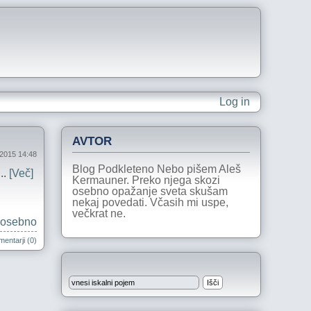
Log in
AVTOR
2015 14:48
Blog Podkleteno Nebo pišem Aleš
..
[Več]
Kermauner. Preko njega skozi
osebno opažanje sveta skušam
nekaj povedati. Včasih mi uspe,
večkrat ne.
osebno
entarji (0)