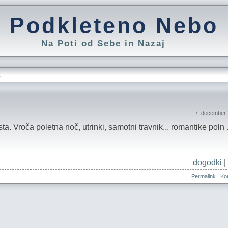
Podkleteno Nebo
Na Poti od Sebe in Nazaj
L
7. december 
ta. Vroča poletna noč, utrinki, samotni travnik... romantike poln .
dogodki
|
Permalink
|
Kom