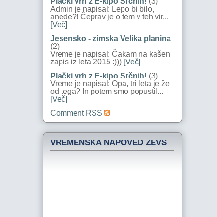
Plački vrh z E-kipo Srčnih!
(3)
Admin je napisal: Lepo bi bilo,
anede?! Čeprav je o tem v teh vir...
[Več]
Jesensko - zimska Velika planina
(2)
Vreme je napisal: Čakam na kašen
zapis iz leta 2015 :)))
[Več]
Plački vrh z E-kipo Srčnih!
(3)
Vreme je napisal: Opa, tri leta je že
od tega? In potem smo popustil...
[Več]
Comment RSS
VREMENSKA NAPOVED ZEVS