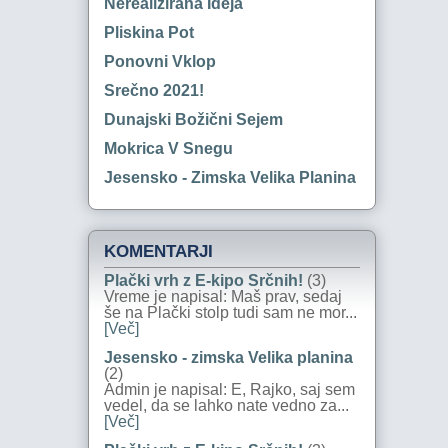
Nerealizirana Ideja
Pliskina Pot
Ponovni Vklop
Srečno 2021!
Dunajski Božični Sejem
Mokrica V Snegu
Jesensko - Zimska Velika Planina
KOMENTARJI
Plački vrh z E-kipo Srčnih!
(3)
Vreme je napisal: Maš prav, sedaj
še na Plački stolp tudi sam ne mor...
[Več]
Jesensko - zimska Velika planina
(2)
Admin je napisal: E, Rajko, saj sem
vedel, da se lahko nate vedno za...
[Več]