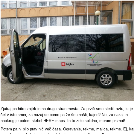
Zjutraj pa hitro zajtrk in na drugo stran mesta. Za prvič smo sledili avtu, ki je
šel v isto smer, za nazaj se bomo pa že še znašli, kajne? No, za nazaj in
naokrog je potem skrbel HERE maps. In to zelo solidno, moram priznat!
Potem pa ni bilo prav nič več časa. Ogrevanje, tekme, malica, tekme. Ej, ka