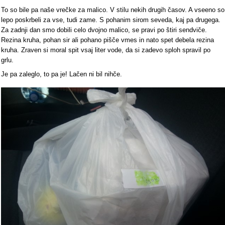
To so bile pa naše vrečke za malico. V stilu nekih drugih časov. A vseeno so
lepo poskrbeli za vse, tudi zame. S pohanim sirom seveda, kaj pa drugega.
Za zadnji dan smo dobili celo dvojno malico, se pravi po štiri sendviče.
Rezina kruha, pohan sir ali pohano pišče vmes in nato spet debela rezina
kruha. Zraven si moral spit vsaj liter vode, da si zadevo sploh spravil po
grlu.
Je pa zaleglo, to pa je! Lačen ni bil nihče.