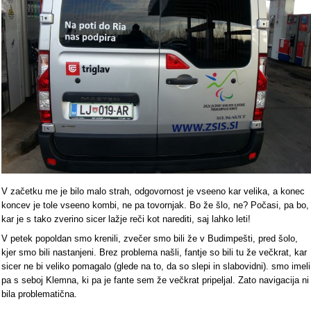
V začetku me je bilo malo strah, odgovornost je vseeno kar velika, a konec
koncev je tole vseeno kombi, ne pa tovornjak. Bo že šlo, ne? Počasi, pa bo,
kar je s tako zverino sicer lažje reči kot narediti, saj lahko leti!
V petek popoldan smo krenili, zvečer smo bili že v Budimpešti, pred šolo,
kjer smo bili nastanjeni. Brez problema našli, fantje so bili tu že večkrat, kar
sicer ne bi veliko pomagalo (glede na to, da so slepi in slabovidni). smo imeli
pa s seboj Klemna, ki pa je fante sem že večkrat pripeljal. Zato navigacija ni
bila problematična.