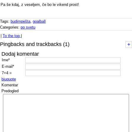
Pa še kdaj, z veseljem, če bo le vikend prost!
Tags:
budimpešta
,
goalball
Categories:
po svetu
|
To the top
|
Pingbacks and trackbacks (1)
+
Dodaj komentar
Ime*
E-mail*
7+4 =
b
i
u
quote
Komentar
Predogled