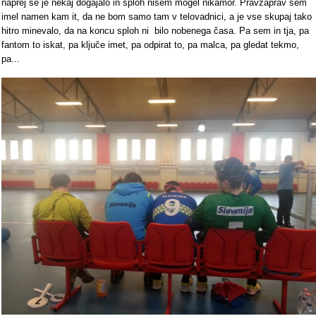
naprej se je nekaj dogajalo in sploh nisem mogel nikamor. Pravzaprav sem
imel namen kam it, da ne bom samo tam v telovadnici, a je vse skupaj tako
hitro minevalo, da na koncu sploh ni bilo nobenega časa. Pa sem in tja, pa
fantom to iskat, pa ključe imet, pa odpirat to, pa malca, pa gledat tekmo,
pa...