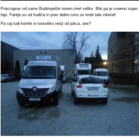
Pravzaprav od same Budimpešte nisem imel veliko. Bilo pa je vseeno super
fajn. Fantje so od hudiča in prav dobro smo se imeli tale vikend!
Pa saj tudi kombi ni tooooliko večji od jukca, ane?