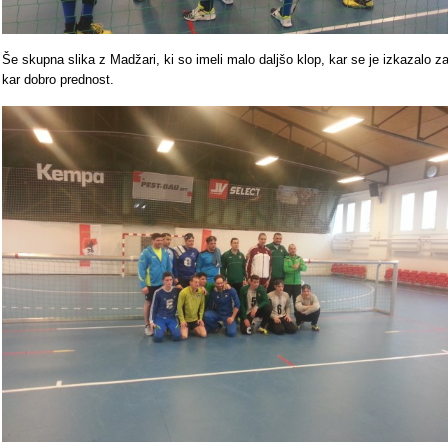
Še skupna slika z Madžari, ki so imeli malo daljšo klop, kar se je izkazalo z
kar dobro prednost.