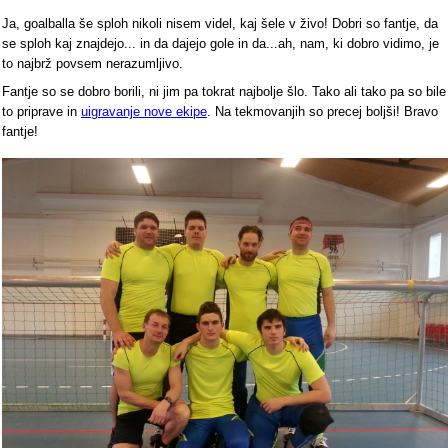
Ja, goalballa še sploh nikoli nisem videl, kaj šele v živo! Dobri so fantje, da
se sploh kaj znajdejo... in da dajejo gole in da...ah, nam, ki dobro vidimo, je
to najbrž povsem nerazumljivo.
Fantje so se dobro borili, ni jim pa tokrat najbolje šlo. Tako ali tako pa so bile
to priprave in
uigravanje nove ekipe
. Na tekmovanjih so precej boljši! Bravo
fantje!