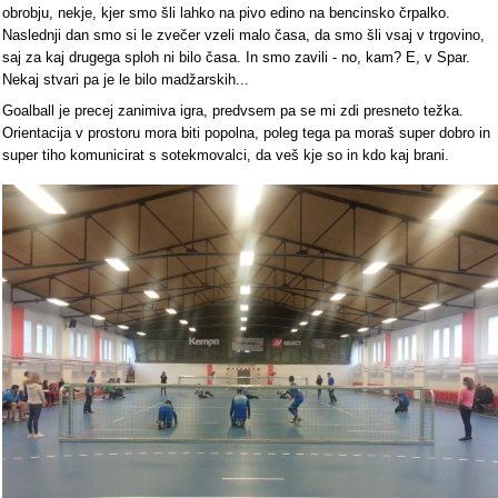
obrobju, nekje, kjer smo šli lahko na pivo edino na bencinsko črpalko.
Naslednji dan smo si le zvečer vzeli malo časa, da smo šli vsaj v trgovino,
saj za kaj drugega sploh ni bilo časa. In smo zavili - no, kam? E, v Spar.
Nekaj stvari pa je le bilo madžarskih...
Goalball je precej zanimiva igra, predvsem pa se mi zdi presneto težka.
Orientacija v prostoru mora biti popolna, poleg tega pa moraš super dobro in
super tiho komunicirat s sotekmovalci, da veš kje so in kdo kaj brani.