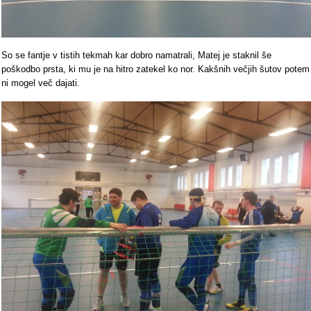
So se fantje v tistih tekmah kar dobro namatrali, Matej je staknil še
poškodbo prsta, ki mu je na hitro zatekel ko nor. Kakšnih večjih šutov potem
ni mogel več dajati.