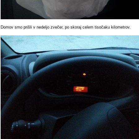
Domov smo prišli v nedeljo zvečer, po skoraj celem tisočaku kilometrov.