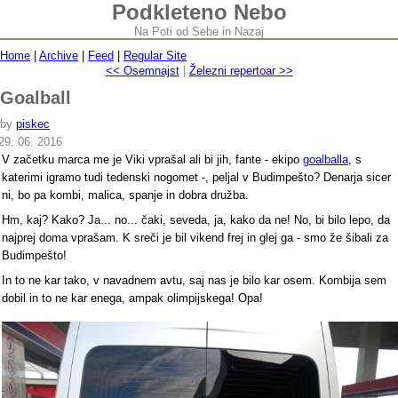
Podkleteno Nebo
Na Poti od Sebe in Nazaj
Home
|
Archive
|
Feed
|
Regular Site
<< Osemnajst
|
Železni repertoar >>
Goalball
by
piskec
29. 06. 2016
V začetku marca me je Viki vprašal ali bi jih, fante - ekipo
goalballa
, s
katerimi igramo tudi tedenski nogomet -, peljal v Budimpešto? Denarja sicer
ni, bo pa kombi, malica, spanje in dobra družba.
Hm, kaj? Kako? Ja... no... čaki, seveda, ja, kako da ne! No, bi bilo lepo, da
najprej doma vprašam. K sreči je bil vikend frej in glej ga - smo že šibali za
Budimpešto!
In to ne kar tako, v navadnem avtu, saj nas je bilo kar osem. Kombija sem
dobil in to ne kar enega, ampak olimpijskega! Opa!